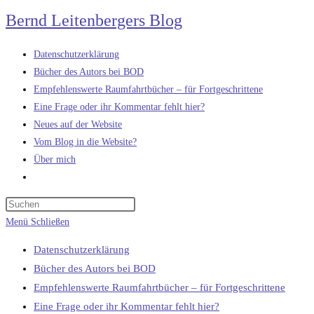
Zum
Bernd Leitenbergers Blog
Inhalt
springen
Datenschutzerklärung
Bücher des Autors bei BOD
Empfehlenswerte Raumfahrtbücher – für Fortgeschrittene
Eine Frage oder ihr Kommentar fehlt hier?
Neues auf der Website
Vom Blog in die Website?
Über mich
Website-
Suche
umschalten
Menü
Schließen
Datenschutzerklärung
Bücher des Autors bei BOD
Empfehlenswerte Raumfahrtbücher – für Fortgeschrittene
Eine Frage oder ihr Kommentar fehlt hier?