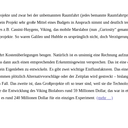
rojekte und zwar bei der unbemannten Raumfahrt (jedes bemannte Raumfahrtpro
ein Projekt sehr große Mittel eines Budgets in Anspruch nimmt und deutlich teu
es z.B. Cassini-Huygens, Viking, das mobile Marslabor (nun „Curiosity“ genan
rojekte. So waren Galileo und Hubble es ursprünglich nicht, doch Verzögerun
rt Kostenüberlegungen beugen. Natürlich ist es unsinnig eine Rechnung aufzu
s dann auch einen entsprechenden Erkenntnisgewinn versprechen. Das ist eine 
in Eigenleben zu entwickeln. Es gibt zwei wichtige Einflussfaktoren. Das eine 
ommen plötzlich Alternativvorschläge oder der Zeitplan wird gestreckt – bislang
ll. Das zweite ist, dass Großprojekte oft so teuer sind, weil sie die Technol
te die Entwicklung des Viking Biolabors rund 59 Millionen Dollar, das war in e
d es rund 240 Millionen Dollar für ein einziges Experiment.
(mehr …)