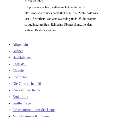
7. August 2026
Ich poste es mal hier, weil es auch Artemis betrifft.
https://www.techtimes.com/articles/321517/20260724/nasa-
lost-1-5-workers-last-year-watchdog-finds-25-36-projects-
struggling.htm Eigentlich keine Überraschung, bei den
anderen Behörden war es…
Allgemein
Bücher
Buchkritiken
ChatGPT
Chemie
Computer
Die Glorreichen 10
Die Zahl für heute
Ernährung
Gastbeiträge
Lebensmittel unter der Lupe
Münchhausens Kolumne