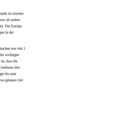
jekt ist sowieso
rer als andere
nt). Für Europa
gen in der
machen wie viel 1
der wichtigen
ist, dass die
 bedeutet dies
ogie bis zum
twa genauso viel