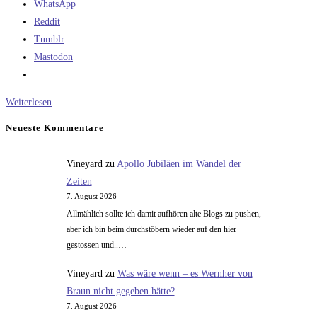
WhatsApp
Reddit
Tumblr
Mastodon
Die
Weiterlesen
Gefahr
Neueste Kommentare
von
Großprojekten
Vineyard
zu
Apollo Jubiläen im Wandel der
Zeiten
7. August 2026
Allmählich sollte ich damit aufhören alte Blogs zu pushen,
aber ich bin beim durchstöbern wieder auf den hier
gestossen und..…
Vineyard
zu
Was wäre wenn – es Wernher von
Braun nicht gegeben hätte?
7. August 2026