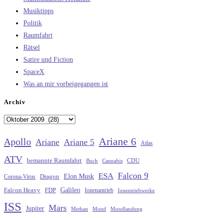
Musiktipps
Politik
Raumfahrt
Rätsel
Satire und Fiction
SpaceX
Was an mir vorbeigegangen ist
Archiv
Archiv
Ariane 6
Apollo
Ariane
Ariane 5
Atlas
ATV
bemannte Raumfahrt
CDU
Buch
Cannabis
Falcon 9
ESA
Elon Musk
Dragon
Corona-Virus
Galileo
FDP
Falcon Heavy
Ionenantrieb
Ionentriebwerke
ISS
Mars
Jupiter
Methan
Mond
Mondlandung