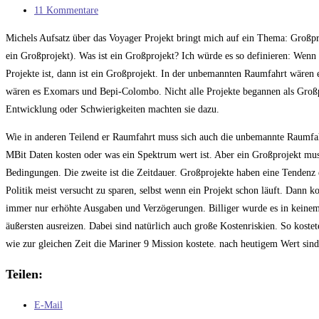
Kategorie:
Beitrags-
11 Kommentare
Kommentare:
Michels Aufsatz über das Voyager Projekt bringt mich auf ein Thema: Großp
ein Großprojekt). Was ist ein Großprojekt? Ich würde es so definieren: Wenn 
Projekte ist, dann ist ein Großprojekt. In der unbemannten Raumfahrt wären 
wären es Exomars und Bepi-Colombo. Nicht alle Projekte begannen als Großp
Entwicklung oder Schwierigkeiten machten sie dazu.
Wie in anderen Teilend er Raumfahrt muss sich auch die unbemannte Raumfah
MBit Daten kosten oder was ein Spektrum wert ist. Aber ein Großprojekt mus
Bedingungen. Die zweite ist die Zeitdauer. Großprojekte haben eine Tendenz e
Politik meist versucht zu sparen, selbst wenn ein Projekt schon läuft. Dann k
immer nur erhöhte Ausgaben und Verzögerungen. Billiger wurde es in keinem Fa
äußersten ausreizen. Dabei sind natürlich auch große Kostenriskien. So koste
wie zur gleichen Zeit die Mariner 9 Mission kostete. nach heutigem Wert sin
Teilen:
E-Mail