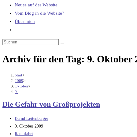
Neues auf der Website
Vom Blog in die Website?
Über mich
Website-
Suche
umschalten
Archiv für den Tag: 9. Oktober 
Start
>
2009
>
Oktober
>
9.
Die Gefahr von Großprojekten
Beitrags-
Bernd Leitenberger
Autor:
Beitrag
9. Oktober 2009
veröffentlicht:
Beitrags-
Raumfahrt