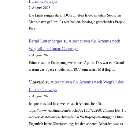
Lunar Gateways
7. August 2026
Die Entlassungen durch DOGE haben leider in jedem Sektor zu
Mehrkosten geführt. Es war halt ein Ideologie getriebendes Projekt.
Post…
Bernd Leitenberger
zu
Alternativen für Artemis nach
Wegfall des Lunar Gateways
7. August 2026
Erinnert an die Entlassungswelle nach Apollo. Das war ein Grund
warum das Space shuttle nicht 1977 zum ersten Mal flog,…
Vineyard
zu
Alternativen für Artemis nach Wegfall des
Lunar Gateways
7. August 2026
Ich poste es mal hier, weil es auch Artemis betrifft.
https://www.techtimes.com/articles/321517/20260724/nasa-lost-1-5-
workers-last-year-watchdog-finds-25-36-projects-struggling.htm
Eigentlich keine Überraschung, bei den anderen Behörden war es…