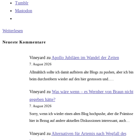
Tumblr
Mastodon
Nicht
Weiterlesen
immer
Neueste Kommentare
ist
ein
Vineyard
zu
Apollo Jubiläen im Wandel der Zeiten
hoher
7. August 2026
spezifischer
Allmählich sollte ich damit aufhören alte Blogs zu pushen, aber ich bin
Impuls
beim durchstöbern wieder auf den hier gestossen und..…
wichtig….
Vineyard
zu
Was wäre wenn – es Wernher von Braun nicht
gegeben hätte?
7. August 2026
Sorry, wenn ich wieder einen alten Blog hochpushe, aber die Prämisse
hier in Bezug auf andere aktuellen Diskussionen interessant, auch…
Vineyard
zu
Alternativen für Artemis nach Wegfall des