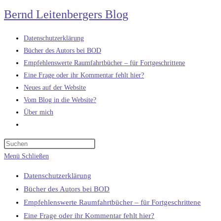
Zum
Bernd Leitenbergers Blog
Inhalt
springen
Datenschutzerklärung
Bücher des Autors bei BOD
Empfehlenswerte Raumfahrtbücher – für Fortgeschrittene
Eine Frage oder ihr Kommentar fehlt hier?
Neues auf der Website
Vom Blog in die Website?
Über mich
Website-
Suche
umschalten
Menü
Schließen
Datenschutzerklärung
Bücher des Autors bei BOD
Empfehlenswerte Raumfahrtbücher – für Fortgeschrittene
Eine Frage oder ihr Kommentar fehlt hier?