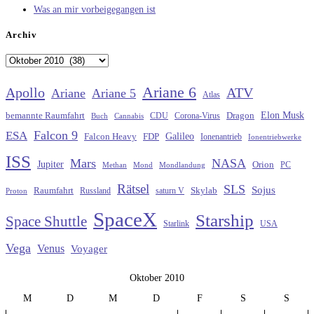
Was an mir vorbeigegangen ist
Archiv
Archiv
Ariane 6
Apollo
ATV
Ariane
Ariane 5
Atlas
Elon Musk
Dragon
bemannte Raumfahrt
CDU
Buch
Cannabis
Corona-Virus
Falcon 9
ESA
Galileo
FDP
Falcon Heavy
Ionenantrieb
Ionentriebwerke
ISS
Mars
NASA
Jupiter
Orion
Methan
Mond
PC
Mondlandung
Rätsel
SLS
Sojus
Raumfahrt
Russland
saturn V
Skylab
Proton
SpaceX
Starship
Space Shuttle
Starlink
USA
Vega
Venus
Voyager
Oktober 2010
M
D
M
D
F
S
S