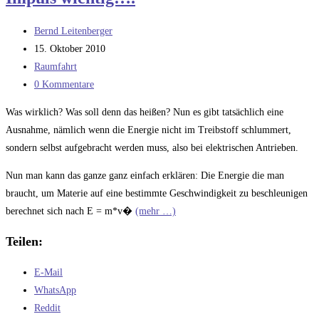
Beitrags-
Bernd Leitenberger
Autor:
Beitrag
15. Oktober 2010
veröffentlicht:
Beitrags-
Raumfahrt
Kategorie:
Beitrags-
0 Kommentare
Kommentare:
Was wirklich? Was soll denn das heißen? Nun es gibt tatsächlich eine
Ausnahme, nämlich wenn die Energie nicht im Treibstoff schlummert,
sondern selbst aufgebracht werden muss, also bei elektrischen Antrieben.
Nun man kann das ganze ganz einfach erklären: Die Energie die man
braucht, um Materie auf eine bestimmte Geschwindigkeit zu beschleunigen
berechnet sich nach E = m*v�
(mehr …)
Teilen:
E-Mail
WhatsApp
Reddit