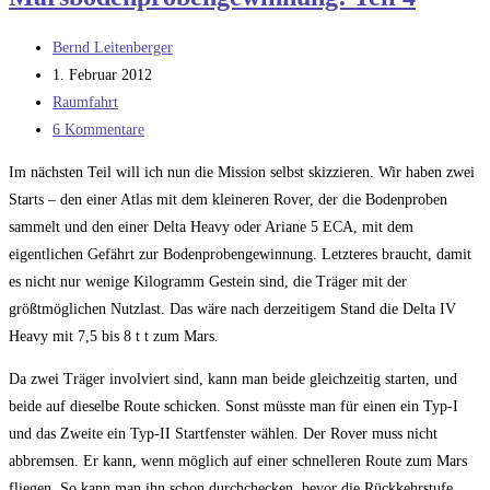
Beitrags-
Bernd Leitenberger
Autor:
Beitrag
1. Februar 2012
veröffentlicht:
Beitrags-
Raumfahrt
Kategorie:
Beitrags-
6 Kommentare
Kommentare:
Im nächsten Teil will ich nun die Mission selbst skizzieren. Wir haben zwei
Starts – den einer Atlas mit dem kleineren Rover, der die Bodenproben
sammelt und den einer Delta Heavy oder Ariane 5 ECA, mit dem
eigentlichen Gefährt zur Bodenprobengewinnung. Letzteres braucht, damit
es nicht nur wenige Kilogramm Gestein sind, die Träger mit der
größtmöglichen Nutzlast. Das wäre nach derzeitigem Stand die Delta IV
Heavy mit 7,5 bis 8 t t zum Mars.
Da zwei Träger involviert sind, kann man beide gleichzeitig starten, und
beide auf dieselbe Route schicken. Sonst müsste man für einen ein Typ-I
und das Zweite ein Typ-II Startfenster wählen. Der Rover muss nicht
abbremsen. Er kann, wenn möglich auf einer schnelleren Route zum Mars
fliegen. So kann man ihn schon durchchecken, bevor die Rückkehrstufe