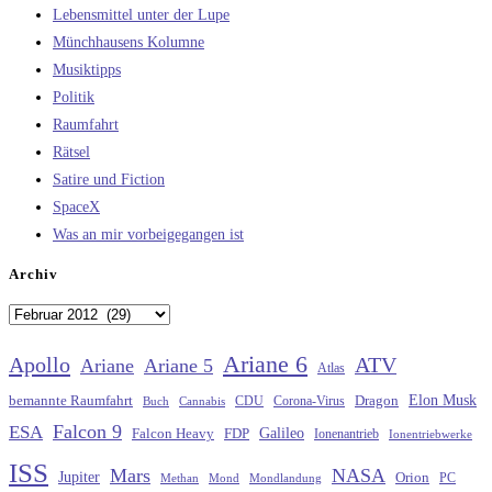
Lebensmittel unter der Lupe
Münchhausens Kolumne
Musiktipps
Politik
Raumfahrt
Rätsel
Satire und Fiction
SpaceX
Was an mir vorbeigegangen ist
Archiv
Archiv
Ariane 6
Apollo
ATV
Ariane
Ariane 5
Atlas
Elon Musk
Dragon
bemannte Raumfahrt
CDU
Buch
Cannabis
Corona-Virus
Falcon 9
ESA
Galileo
FDP
Falcon Heavy
Ionenantrieb
Ionentriebwerke
ISS
Mars
NASA
Jupiter
Orion
Methan
Mond
PC
Mondlandung