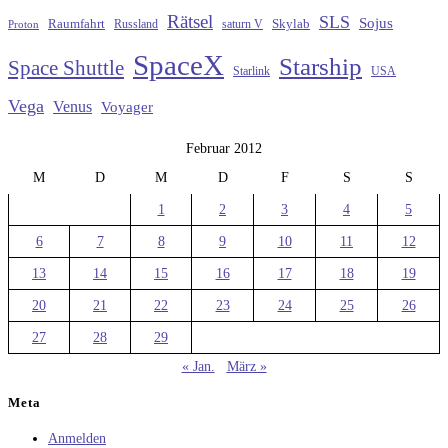
Rätsel
SLS
Sojus
Raumfahrt
Russland
saturn V
Skylab
Proton
SpaceX
Starship
Space Shuttle
Starlink
USA
Vega
Venus
Voyager
Februar 2012
M
D
M
D
F
S
S
1
2
3
4
5
6
7
8
9
10
11
12
13
14
15
16
17
18
19
20
21
22
23
24
25
26
27
28
29
« Jan.
März »
Meta
Anmelden