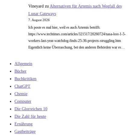
Vineyard
zu
Alternativen für Artemis nach Wegfall des
Lunar Gateways
7. August 2026
Ich poste es mal hier, weil es auch Artemis betrifft.
https://www.techtimes.com/articles/321517/20260724/nasa-lost-1-5-
workers-last-year-watchdog-finds-25-36-projects-struggling.htm
Eigentlich keine Überraschung, bei den anderen Behörden war es…
Allgemein
Bücher
Buchkritiken
ChatGPT
Chemie
Computer
Die Glorreichen 10
Die Zahl für heute
Ernährung
Gastbeiträge