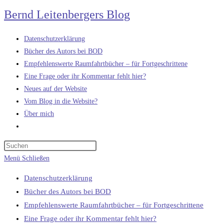
Zum
Bernd Leitenbergers Blog
Inhalt
springen
Datenschutzerklärung
Bücher des Autors bei BOD
Empfehlenswerte Raumfahrtbücher – für Fortgeschrittene
Eine Frage oder ihr Kommentar fehlt hier?
Neues auf der Website
Vom Blog in die Website?
Über mich
Website-
Suche
umschalten
Menü
Schließen
Datenschutzerklärung
Bücher des Autors bei BOD
Empfehlenswerte Raumfahrtbücher – für Fortgeschrittene
Eine Frage oder ihr Kommentar fehlt hier?