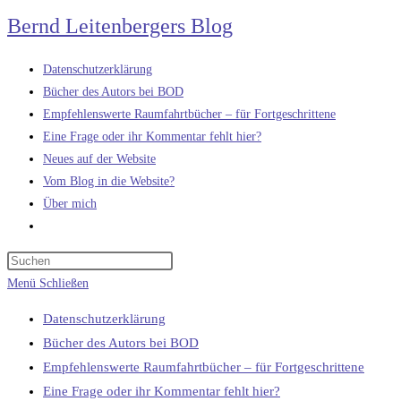
Zum
Bernd Leitenbergers Blog
Inhalt
springen
Datenschutzerklärung
Bücher des Autors bei BOD
Empfehlenswerte Raumfahrtbücher – für Fortgeschrittene
Eine Frage oder ihr Kommentar fehlt hier?
Neues auf der Website
Vom Blog in die Website?
Über mich
Website-
Suche
umschalten
Menü
Schließen
Datenschutzerklärung
Bücher des Autors bei BOD
Empfehlenswerte Raumfahrtbücher – für Fortgeschrittene
Eine Frage oder ihr Kommentar fehlt hier?