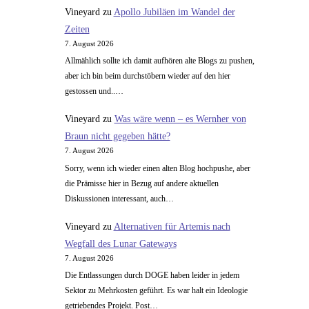
mit
Vineyard
zu
Apollo Jubiläen im Wandel der
dem
Zeiten
ATV
7. August 2026
weitergehen?
Allmählich sollte ich damit aufhören alte Blogs zu pushen,
aber ich bin beim durchstöbern wieder auf den hier
gestossen und..…
Vineyard
zu
Was wäre wenn – es Wernher von
Braun nicht gegeben hätte?
7. August 2026
Sorry, wenn ich wieder einen alten Blog hochpushe, aber
die Prämisse hier in Bezug auf andere aktuellen
Diskussionen interessant, auch…
Vineyard
zu
Alternativen für Artemis nach
Wegfall des Lunar Gateways
7. August 2026
Die Entlassungen durch DOGE haben leider in jedem
Sektor zu Mehrkosten geführt. Es war halt ein Ideologie
getriebendes Projekt. Post…