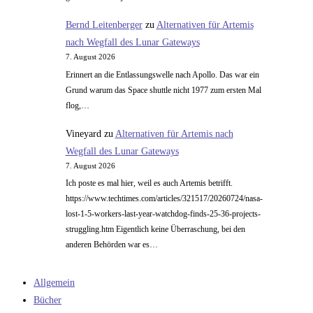
Bernd Leitenberger
zu
Alternativen für Artemis
nach Wegfall des Lunar Gateways
7. August 2026
Erinnert an die Entlassungswelle nach Apollo. Das war ein
Grund warum das Space shuttle nicht 1977 zum ersten Mal
flog,…
Vineyard
zu
Alternativen für Artemis nach
Wegfall des Lunar Gateways
7. August 2026
Ich poste es mal hier, weil es auch Artemis betrifft.
https://www.techtimes.com/articles/321517/20260724/nasa-
lost-1-5-workers-last-year-watchdog-finds-25-36-projects-
struggling.htm Eigentlich keine Überraschung, bei den
anderen Behörden war es…
Allgemein
Bücher