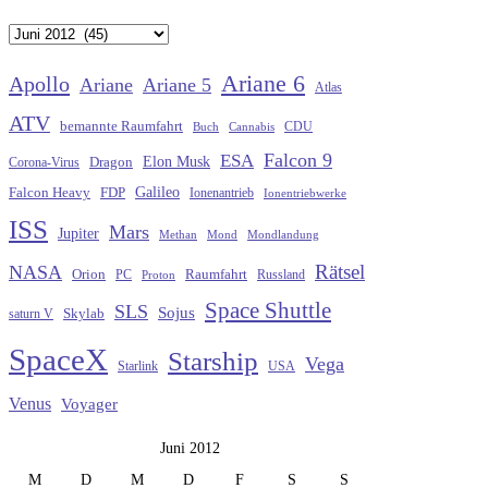
Archiv
Ariane 6
Apollo
Ariane
Ariane 5
Atlas
ATV
bemannte Raumfahrt
CDU
Buch
Cannabis
Falcon 9
ESA
Elon Musk
Dragon
Corona-Virus
Galileo
FDP
Falcon Heavy
Ionenantrieb
Ionentriebwerke
ISS
Mars
Jupiter
Methan
Mond
Mondlandung
Rätsel
NASA
Raumfahrt
Orion
Russland
PC
Proton
Space Shuttle
SLS
Sojus
saturn V
Skylab
SpaceX
Starship
Vega
Starlink
USA
Venus
Voyager
Juni 2012
M
D
M
D
F
S
S