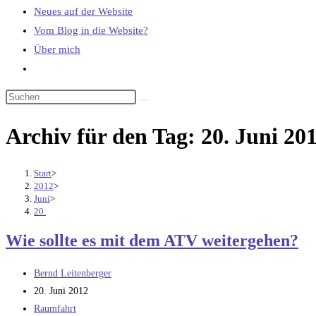
Neues auf der Website
Vom Blog in die Website?
Über mich
Website-
Suche
umschalten
Archiv für den Tag: 20. Juni 20
Start
>
2012
>
Juni
>
20.
Wie sollte es mit dem ATV weitergehen?
Beitrags-
Bernd Leitenberger
Autor:
Beitrag
20. Juni 2012
veröffentlicht:
Beitrags-
Raumfahrt