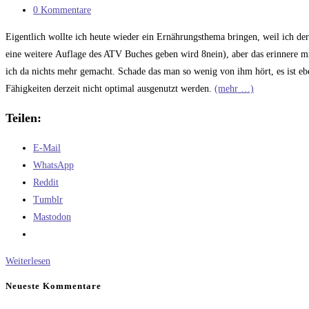
Kategorie:
Beitrags-
0 Kommentare
Kommentare:
Eigentlich wollte ich heute wieder ein Ernährungsthema bringen, weil ich de
eine weitere Auflage des ATV Buches geben wird 8nein), aber das erinnere mi
ich da nichts mehr gemacht. Schade das man so wenig von ihm hört, es ist e
Fähigkeiten derzeit nicht optimal ausgenutzt werden.
(mehr …)
Teilen:
E-Mail
WhatsApp
Reddit
Tumblr
Mastodon
Wie
Weiterlesen
sollte
Neueste Kommentare
es