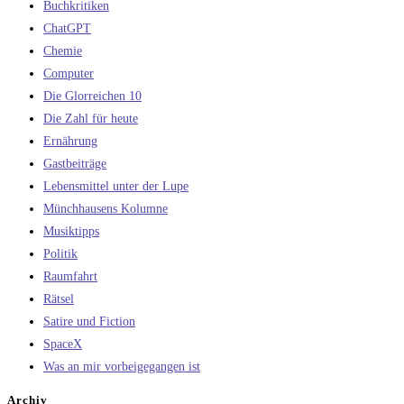
Buchkritiken
ChatGPT
Chemie
Computer
Die Glorreichen 10
Die Zahl für heute
Ernährung
Gastbeiträge
Lebensmittel unter der Lupe
Münchhausens Kolumne
Musiktipps
Politik
Raumfahrt
Rätsel
Satire und Fiction
SpaceX
Was an mir vorbeigegangen ist
Archiv