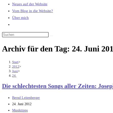
Neues auf der Website
Vom Blog in die Website?
Über mich
Website-
Suche
umschalten
Archiv für den Tag: 24. Juni 20
Start
>
2012
>
Juni
>
24.
Die schlechtesten Songs aller Zeiten: Jose
Beitrags-
Bernd Leitenberger
Autor:
Beitrag
24. Juni 2012
veröffentlicht:
Beitrags-
Musiktipps