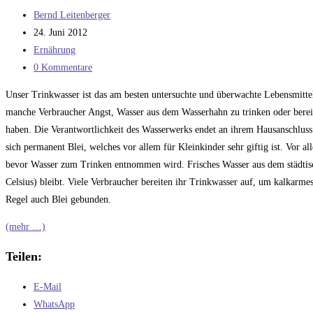
aller
Beitrags-
Bernd Leitenberger
Zeiten:
Autor:
Beitrag
24. Juni 2012
Joseph
veröffentlicht:
Beitrags-
Ernährung
Beuys:
Kategorie:
Beitrags-
0 Kommentare
Sonne
Kommentare:
statt
Unser Trinkwasser ist das am besten untersuchte und überwachte Lebensmittel
Reagan
manche Verbraucher Angst, Wasser aus dem Wasserhahn zu trinken oder bereiten
haben. Die Verantwortlichkeit des Wasserwerks endet an ihrem Hausanschluss. 
sich permanent Blei, welches vor allem für Kleinkinder sehr giftig ist. Vor a
bevor Wasser zum Trinken entnommen wird. Frisches Wasser aus dem städtisc
Celsius) bleibt. Viele Verbraucher bereiten ihr Trinkwasser auf, um kalkarm
Regel auch Blei gebunden.
(mehr …)
Teilen:
E-Mail
WhatsApp