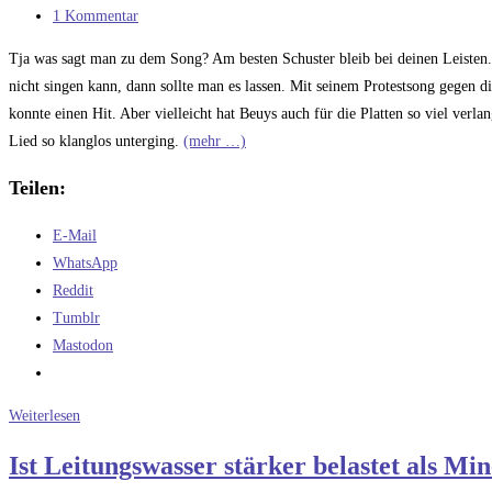
Kategorie:
Beitrags-
1 Kommentar
Kommentare:
Tja was sagt man zu dem Song? Am besten Schuster bleib bei deinen Leisten.
nicht singen kann, dann sollte man es lassen. Mit seinem Protestsong gegen 
konnte einen Hit. Aber vielleicht hat Beuys auch für die Platten so viel ver
Lied so klanglos unterging.
(mehr …)
Teilen:
E-Mail
WhatsApp
Reddit
Tumblr
Mastodon
Die
Weiterlesen
schlechtesten
Ist Leitungswasser stärker belastet als Mi
Songs