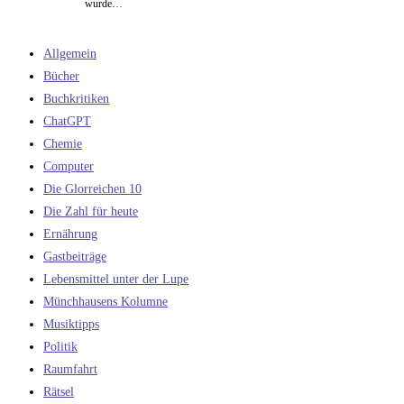
wurde…
Allgemein
Bücher
Buchkritiken
ChatGPT
Chemie
Computer
Die Glorreichen 10
Die Zahl für heute
Ernährung
Gastbeiträge
Lebensmittel unter der Lupe
Münchhausens Kolumne
Musiktipps
Politik
Raumfahrt
Rätsel