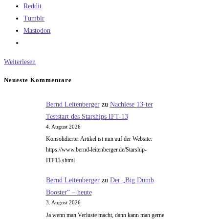
Reddit
Tumblr
Mastodon
Ist
Weiterlesen
Leitungswasser
Neueste Kommentare
stärker
belastet
Bernd Leitenberger
zu
Nachlese 13-ter
als
Teststart des Starships IFT-13
Mineralwasser?
4. August 2026
Konsolidierter Artikel ist nun auf der Website:
https://www.bernd-leitenberger.de/Starship-
ITF13.shtml
Bernd Leitenberger
zu
Der „Big Dumb
Booster“ – heute
3. August 2026
Ja wenn man Verluste macht, dann kann man gerne