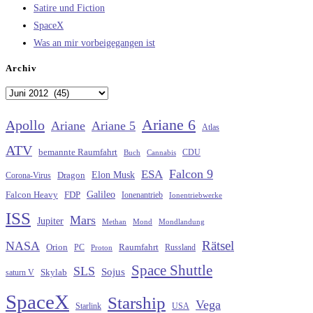
Satire und Fiction
SpaceX
Was an mir vorbeigegangen ist
Archiv
Archiv
Ariane 6
Apollo
Ariane
Ariane 5
Atlas
ATV
bemannte Raumfahrt
CDU
Buch
Cannabis
Falcon 9
ESA
Elon Musk
Dragon
Corona-Virus
Galileo
FDP
Falcon Heavy
Ionenantrieb
Ionentriebwerke
ISS
Mars
Jupiter
Methan
Mond
Mondlandung
Rätsel
NASA
Raumfahrt
Orion
Russland
PC
Proton
Space Shuttle
SLS
Sojus
saturn V
Skylab
SpaceX
Starship
Vega
Starlink
USA