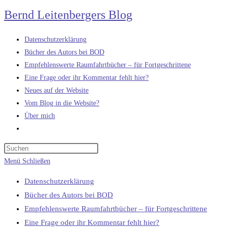
Zum
Bernd Leitenbergers Blog
Inhalt
springen
Datenschutzerklärung
Bücher des Autors bei BOD
Empfehlenswerte Raumfahrtbücher – für Fortgeschrittene
Eine Frage oder ihr Kommentar fehlt hier?
Neues auf der Website
Vom Blog in die Website?
Über mich
Website-
Suche
umschalten
Menü
Schließen
Datenschutzerklärung
Bücher des Autors bei BOD
Empfehlenswerte Raumfahrtbücher – für Fortgeschrittene
Eine Frage oder ihr Kommentar fehlt hier?