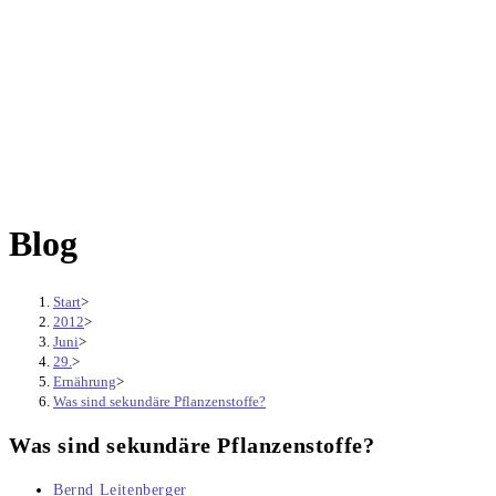
Blog
Start
>
2012
>
Juni
>
29.
>
Ernährung
>
Was sind sekundäre Pflanzenstoffe?
Was sind sekundäre Pflanzenstoffe?
Beitrags-
Bernd Leitenberger