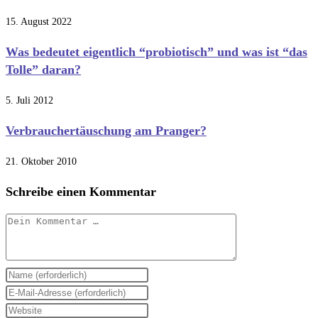
15. August 2022
Was bedeutet eigentlich “probiotisch” und was ist “das
Tolle” daran?
5. Juli 2012
Verbrauchertäuschung am Pranger?
21. Oktober 2010
Schreibe einen Kommentar
Kommentar
Gib
deinen
Gib
Namen
deine
Gib