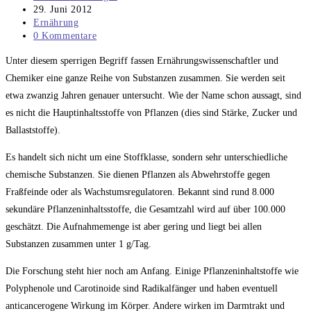
Autor:
Beitrag
29. Juni 2012
veröffentlicht:
Beitrags-
Ernährung
Kategorie:
Beitrags-
0 Kommentare
Kommentare:
Unter diesem sperrigen Begriff fassen Ernährungswissenschaftler und
Chemiker eine ganze Reihe von Substanzen zusammen. Sie werden seit
etwa zwanzig Jahren genauer untersucht. Wie der Name schon aussagt, sind
es nicht die Hauptinhaltsstoffe von Pflanzen (dies sind Stärke, Zucker und
Ballaststoffe).
Es handelt sich nicht um eine Stoffklasse, sondern sehr unterschiedliche
chemische Substanzen. Sie dienen Pflanzen als Abwehrstoffe gegen
Fraßfeinde oder als Wachstumsregulatoren. Bekannt sind rund 8.000
sekundäre Pflanzeninhaltsstoffe, die Gesamtzahl wird auf über 100.000
geschätzt. Die Aufnahmemenge ist aber gering und liegt bei allen
Substanzen zusammen unter 1 g/Tag.
Die Forschung steht hier noch am Anfang. Einige Pflanzeninhaltstoffe wie
Polyphenole und Carotinoide sind Radikalfänger und haben eventuell
anticancerogene Wirkung im Körper. Andere wirken im Darmtrakt und