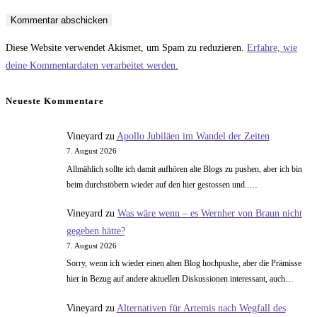
oder
E-
deine
Benutzernamen
Mail-
Website-
zum
Adresse
URL
Diese Website verwendet Akismet, um Spam zu reduzieren.
Erfahre, wie
Kommentieren
zum
ein
deine Kommentardaten verarbeitet werden.
ein
Kommentieren
(optional)
ein
Neueste Kommentare
Vineyard
zu
Apollo Jubiläen im Wandel der Zeiten
7. August 2026
Allmählich sollte ich damit aufhören alte Blogs zu pushen, aber ich bin
beim durchstöbern wieder auf den hier gestossen und..…
Vineyard
zu
Was wäre wenn – es Wernher von Braun nicht
gegeben hätte?
7. August 2026
Sorry, wenn ich wieder einen alten Blog hochpushe, aber die Prämisse
hier in Bezug auf andere aktuellen Diskussionen interessant, auch…
Vineyard
zu
Alternativen für Artemis nach Wegfall des