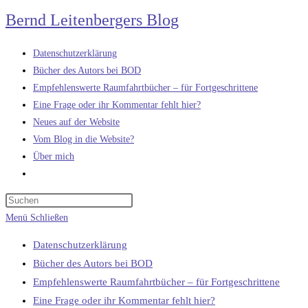
Zum
Bernd Leitenbergers Blog
Inhalt
springen
Datenschutzerklärung
Bücher des Autors bei BOD
Empfehlenswerte Raumfahrtbücher – für Fortgeschrittene
Eine Frage oder ihr Kommentar fehlt hier?
Neues auf der Website
Vom Blog in die Website?
Über mich
Website-
Suche
umschalten
Menü
Schließen
Datenschutzerklärung
Bücher des Autors bei BOD
Empfehlenswerte Raumfahrtbücher – für Fortgeschrittene
Eine Frage oder ihr Kommentar fehlt hier?