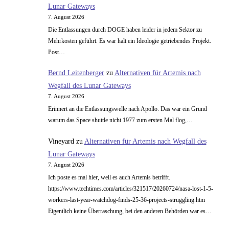
Lunar Gateways
7. August 2026
Die Entlassungen durch DOGE haben leider in jedem Sektor zu
Mehrkosten geführt. Es war halt ein Ideologie getriebendes Projekt.
Post…
Bernd Leitenberger
zu
Alternativen für Artemis nach
Wegfall des Lunar Gateways
7. August 2026
Erinnert an die Entlassungswelle nach Apollo. Das war ein Grund
warum das Space shuttle nicht 1977 zum ersten Mal flog,…
Vineyard
zu
Alternativen für Artemis nach Wegfall des
Lunar Gateways
7. August 2026
Ich poste es mal hier, weil es auch Artemis betrifft.
https://www.techtimes.com/articles/321517/20260724/nasa-lost-1-5-
workers-last-year-watchdog-finds-25-36-projects-struggling.htm
Eigentlich keine Überraschung, bei den anderen Behörden war es…