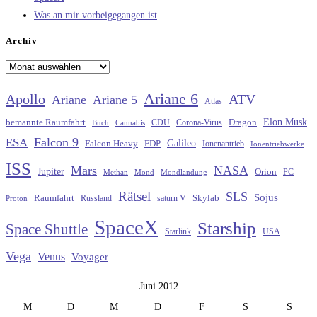
Was an mir vorbeigegangen ist
Archiv
Archiv
Ariane 6
Apollo
ATV
Ariane
Ariane 5
Atlas
Elon Musk
Dragon
bemannte Raumfahrt
CDU
Buch
Cannabis
Corona-Virus
Falcon 9
ESA
Galileo
FDP
Falcon Heavy
Ionenantrieb
Ionentriebwerke
ISS
Mars
NASA
Jupiter
Orion
Methan
Mond
PC
Mondlandung
Rätsel
SLS
Sojus
Raumfahrt
Russland
saturn V
Skylab
Proton
SpaceX
Starship
Space Shuttle
Starlink
USA
Vega
Venus
Voyager
Juni 2012
M
D
M
D
F
S
S