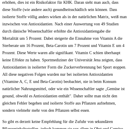
erhöhen, dies ist ein Risikofaktor für KHK. Daran sieht man auch, dass
diese Stoffe (wie andere auch) gesundheitsschädlich sein können. Dass
isolierte Stoffe völlig anders wirken als in der natürlichen Matrix, weiß man
inzwischen von Antioxidantien. Nach einer Auswertung von 49 Studien
durch dänische Wissenschaftler erhöhte die Antioxidantiengabe die
Mortalität um 5 Prozent. Dabei steigerte die Einnahme von Vitamin A die
Sterberate um 16 Prozent, Beta-Carotin um 7 Prozent und Vitamin E um 4
Prozent. Diese Werte waren alle signifikant. Vitamin C schien überhaupt
keine Effekte zu haben. Sportmediziner der Universität Jena zeigten, dass
Antioxidantien in isolierter Form die Zuckerverbrennung bei Sport stoppen.
All diese negativen Folgen wurden nur bei isolierten Antioxidantien
(Vitamine A, C, E und Beta-Carotin) beobachtet, nie in beim Konsum
natürlicher Nahrungsmittel, oder wie ein Wissenschaftler sagte „Gemüse ist
gesund, obwohl es Antioxidantien enthält“. Daher sollte man nicht den
gleichen Fehler begehen und isolierte Stoffe aus Pflanzen aufnehmen,
sondern vielmehr mehr von den Pflanzen selbst essen.
So gibt es derzeit keine Empfehlung für die Zufuhr von sekundären
Pflanzeninhaltsstoffen, jedoch kommen sie vor allem in Obst und Gemüse