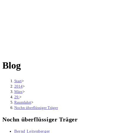
Blog
Start
>
2014
>
März
>
29.
>
Raumfahrt
>
Nochn überflüssiger Träger
Nochn überflüssiger Träger
Beitrags-
Bernd Leitenberger