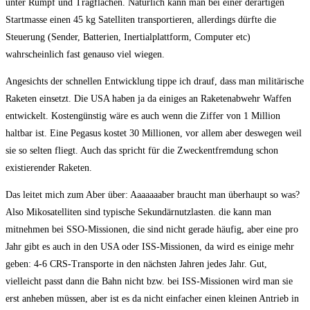
unter Rumpf und Tragflächen. Natürlich kann man bei einer derartigen
Startmasse einen 45 kg Satelliten transportieren, allerdings dürfte die
Steuerung (Sender, Batterien, Inertialplattform, Computer etc)
wahrscheinlich fast genauso viel wiegen.
Angesichts der schnellen Entwicklung tippe ich drauf, dass man militärische
Raketen einsetzt. Die USA haben ja da einiges an Raketenabwehr Waffen
entwickelt. Kostengünstig wäre es auch wenn die Ziffer von 1 Million
haltbar ist. Eine Pegasus kostet 30 Millionen, vor allem aber deswegen weil
sie so selten fliegt. Auch das spricht für die Zweckentfremdung schon
existierender Raketen.
Das leitet mich zum Aber über: Aaaaaaaber braucht man überhaupt so was?
Also Mikosatelliten sind typische Sekundärnutzlasten. die kann man
mitnehmen bei SSO-Missionen, die sind nicht gerade häufig, aber eine pro
Jahr gibt es auch in den USA oder ISS-Missionen, da wird es einige mehr
geben: 4-6 CRS-Transporte in den nächsten Jahren jedes Jahr. Gut,
vielleicht passt dann die Bahn nicht bzw. bei ISS-Missionen wird man sie
erst anheben müssen, aber ist es da nicht einfacher einen kleinen Antrieb in