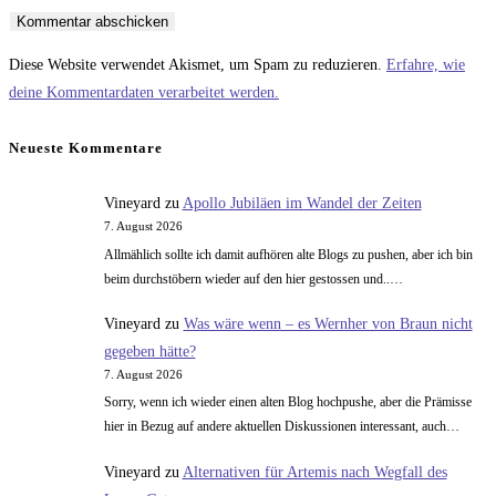
oder
E-
deine
Benutzernamen
Mail-
Website-
zum
Adresse
URL
Diese Website verwendet Akismet, um Spam zu reduzieren.
Erfahre, wie
Kommentieren
zum
ein
deine Kommentardaten verarbeitet werden.
ein
Kommentieren
(optional)
ein
Neueste Kommentare
Vineyard
zu
Apollo Jubiläen im Wandel der Zeiten
7. August 2026
Allmählich sollte ich damit aufhören alte Blogs zu pushen, aber ich bin
beim durchstöbern wieder auf den hier gestossen und..…
Vineyard
zu
Was wäre wenn – es Wernher von Braun nicht
gegeben hätte?
7. August 2026
Sorry, wenn ich wieder einen alten Blog hochpushe, aber die Prämisse
hier in Bezug auf andere aktuellen Diskussionen interessant, auch…
Vineyard
zu
Alternativen für Artemis nach Wegfall des