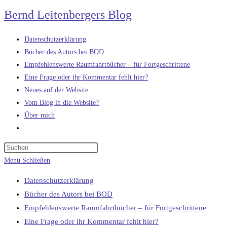
Zum
Bernd Leitenbergers Blog
Inhalt
springen
Datenschutzerklärung
Bücher des Autors bei BOD
Empfehlenswerte Raumfahrtbücher – für Fortgeschrittene
Eine Frage oder ihr Kommentar fehlt hier?
Neues auf der Website
Vom Blog in die Website?
Über mich
Website-
Suche
umschalten
Menü
Schließen
Datenschutzerklärung
Bücher des Autors bei BOD
Empfehlenswerte Raumfahrtbücher – für Fortgeschrittene
Eine Frage oder ihr Kommentar fehlt hier?