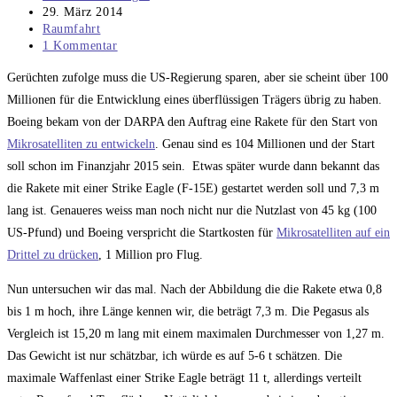
Autor:
Beitrag
29. März 2014
veröffentlicht:
Beitrags-
Raumfahrt
Kategorie:
Beitrags-
1 Kommentar
Kommentare:
Gerüchten zufolge muss die US-Regierung sparen, aber sie scheint über 100
Millionen für die Entwicklung eines überflüssigen Trägers übrig zu haben.
Boeing bekam von der DARPA den Auftrag eine Rakete für den Start von
Mikrosatelliten zu entwickeln
. Genau sind es 104 Millionen und der Start
soll schon im Finanzjahr 2015 sein. Etwas später wurde dann bekannt das
die Rakete mit einer Strike Eagle (F-15E) gestartet werden soll und 7,3 m
lang ist. Genaueres weiss man noch nicht nur die Nutzlast von 45 kg (100
US-Pfund) und Boeing verspricht die Startkosten für
Mikrosatelliten auf ein
Drittel zu drücken
, 1 Million pro Flug.
Nun untersuchen wir das mal. Nach der Abbildung die die Rakete etwa 0,8
bis 1 m hoch, ihre Länge kennen wir, die beträgt 7,3 m. Die Pegasus als
Vergleich ist 15,20 m lang mit einem maximalen Durchmesser von 1,27 m.
Das Gewicht ist nur schätzbar, ich würde es auf 5-6 t schätzen. Die
maximale Waffenlast einer Strike Eagle beträgt 11 t, allerdings verteilt