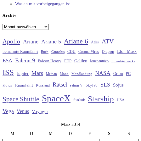
Was an mir vorbeigegangen ist
Archiv
Archiv
Ariane 6
Apollo
ATV
Ariane
Ariane 5
Atlas
Elon Musk
Dragon
bemannte Raumfahrt
CDU
Buch
Cannabis
Corona-Virus
Falcon 9
ESA
Galileo
FDP
Falcon Heavy
Ionenantrieb
Ionentriebwerke
ISS
Mars
NASA
Jupiter
Orion
Methan
Mond
PC
Mondlandung
Rätsel
SLS
Sojus
Raumfahrt
Russland
saturn V
Skylab
Proton
SpaceX
Starship
Space Shuttle
Starlink
USA
Vega
Venus
Voyager
März 2014
M
D
M
D
F
S
S