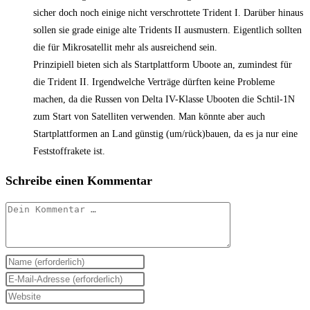
sicher doch noch einige nicht verschrottete Trident I. Darüber hinaus
sollen sie grade einige alte Tridents II ausmustern. Eigentlich sollten
die für Mikrosatellit mehr als ausreichend sein.
Prinzipiell bieten sich als Startplattform Uboote an, zumindest für
die Trident II. Irgendwelche Verträge dürften keine Probleme
machen, da die Russen von Delta IV-Klasse Ubooten die Schtil-1N
zum Start von Satelliten verwenden. Man könnte aber auch
Startplattformen an Land günstig (um/rück)bauen, da es ja nur eine
Feststoffrakete ist.
Schreibe einen Kommentar
Kommentar
Gib
deinen
Gib
Namen
deine
Gib