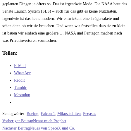
geplanten Dingen ja öfters so. Das ist irgendwie Mode. Die NASA baut das
Senate Launch System (SLS) – auch für das gibt es keine Nutzlasten.
Irgendwie ist das heute modern. Wir entwickeln eine Trägerrakete und
sehen dann ob wir sie brauchen. Und wenn wir feststellen dass sie zu klein
ist bauen wir einfach eine größere … NASA und Pentagon machen nach
was Privatinvestoren vormachen.
Teilen:
E-Mail
WhatsApp
Reddit
Tumblr
Mastodon
Schlagwörter
:
Boeing
,
Falcon 1
,
Mikosatelliten
,
Pegasus
Weitere
Vorheriger Beitrag
Nennt mich Prophet
Artikel
Nächster Beitrag
Neues von SpaceX und Co.