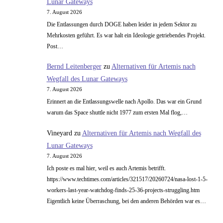
Lunar Gateways
7. August 2026
Die Entlassungen durch DOGE haben leider in jedem Sektor zu
Mehrkosten geführt. Es war halt ein Ideologie getriebendes Projekt.
Post…
Bernd Leitenberger
zu
Alternativen für Artemis nach
Wegfall des Lunar Gateways
7. August 2026
Erinnert an die Entlassungswelle nach Apollo. Das war ein Grund
warum das Space shuttle nicht 1977 zum ersten Mal flog,…
Vineyard
zu
Alternativen für Artemis nach Wegfall des
Lunar Gateways
7. August 2026
Ich poste es mal hier, weil es auch Artemis betrifft.
https://www.techtimes.com/articles/321517/20260724/nasa-lost-1-5-
workers-last-year-watchdog-finds-25-36-projects-struggling.htm
Eigentlich keine Überraschung, bei den anderen Behörden war es…