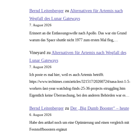
Legal
Bernd Leitenberger
zu
Alternativen für Artemis nach
Wegfall des Lunar Gateways
7. August 2026
Erinnert an die Entlassungswelle nach Apollo. Das war ein Grund
warum das Space shuttle nicht 1977 zum ersten Mal flog,…
Vineyard
zu
Alternativen für Artemis nach Wegfall des
Lunar Gateways
7. August 2026
Ich poste es mal hier, weil es auch Artemis betrifft.
https://www.techtimes.com/articles/321517/20260724/nasa-lost-1-5-
workers-last-year-watchdog-finds-25-36-projects-struggling.htm
Eigentlich keine Überraschung, bei den anderen Behörden war es…
Bernd Leitenberger
zu
Der „Big Dumb Booster“ – heute
6. August 2026
Habe den artikel noch um eine Optimierung und einen vergleich mit
Feststoffboostern ergänzt