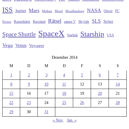
ISS
Mars
NASA
Jupiter
Orion
Methan
Mond
PC
Mondlandung
Rätsel
SLS
Sojus
Raumfahrt
Russland
saturn V
Skylab
Proton
SpaceX
Starship
Space Shuttle
Starlink
USA
Vega
Venus
Voyager
Dezember 2014
M
D
M
D
F
S
S
1
2
3
4
5
6
7
8
9
10
11
12
13
14
15
16
17
18
19
20
21
22
23
24
25
26
27
28
29
30
31
« Nov.
Jan. »