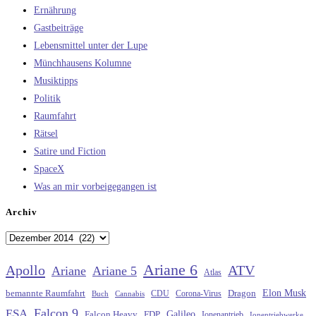
Ernährung
Gastbeiträge
Lebensmittel unter der Lupe
Münchhausens Kolumne
Musiktipps
Politik
Raumfahrt
Rätsel
Satire und Fiction
SpaceX
Was an mir vorbeigegangen ist
Archiv
Archiv
Ariane 6
Apollo
ATV
Ariane
Ariane 5
Atlas
Elon Musk
Dragon
bemannte Raumfahrt
CDU
Buch
Cannabis
Corona-Virus
Falcon 9
ESA
Galileo
FDP
Falcon Heavy
Ionenantrieb
Ionentriebwerke