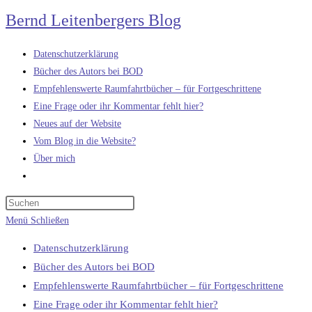
Zum
Bernd Leitenbergers Blog
Inhalt
springen
Datenschutzerklärung
Bücher des Autors bei BOD
Empfehlenswerte Raumfahrtbücher – für Fortgeschrittene
Eine Frage oder ihr Kommentar fehlt hier?
Neues auf der Website
Vom Blog in die Website?
Über mich
Website-
Suche
umschalten
Menü
Schließen
Datenschutzerklärung
Bücher des Autors bei BOD
Empfehlenswerte Raumfahrtbücher – für Fortgeschrittene
Eine Frage oder ihr Kommentar fehlt hier?