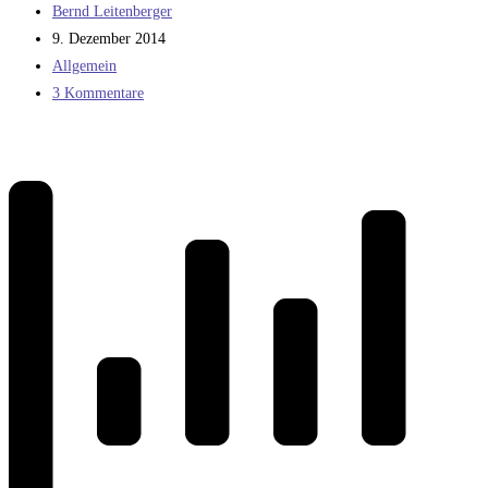
Beitrags-
Bernd Leitenberger
Autor:
Beitrag
9. Dezember 2014
veröffentlicht:
Beitrags-
Allgemein
Kategorie:
Beitrags-
3 Kommentare
Kommentare: