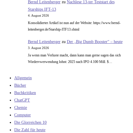
Bernd Leitenberger
zu
Nachlese 13-ter Teststart des
Starships IFT-13
4. August 2026
Konsolidierter Artikel ist nun auf der Website: https://www.bernd-
leitenberger.de/Starship-ITF13.shtml
Bernd Leitenberger
zu
Der „Big Dumb Booster“ – heute
3. August 2026
Ja wenn man Verluste macht, dann kann man gerne sagen das sich
Wiedervwerwendung lohnt: 2025 nach IPO 4.100 Mill. $…
Allgemein
Bücher
Buchkritiken
ChatGPT
Chemie
Computer
Die Glorreichen 10
Die Zahl für heute