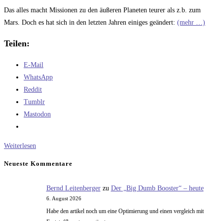
Das alles macht Missionen zu den äußeren Planeten teurer als z.b. zum
Mars. Doch es hat sich in den letzten Jahren einiges geändert:
(mehr …)
Teilen:
E-Mail
WhatsApp
Reddit
Tumblr
Mastodon
Zeit
Weiterlesen
für
Neueste Kommentare
neue
Jupitermissionen
Bernd Leitenberger
zu
Der „Big Dumb Booster“ – heute
6. August 2026
Habe den artikel noch um eine Optimierung und einen vergleich mit