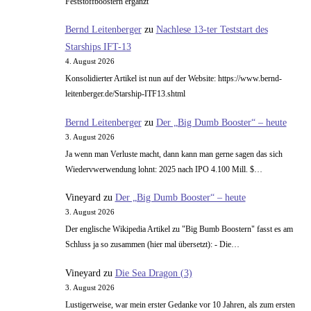
Feststoffboostern ergänzt
Bernd Leitenberger
zu
Nachlese 13-ter Teststart des
Starships IFT-13
4. August 2026
Konsolidierter Artikel ist nun auf der Website: https://www.bernd-
leitenberger.de/Starship-ITF13.shtml
Bernd Leitenberger
zu
Der „Big Dumb Booster“ – heute
3. August 2026
Ja wenn man Verluste macht, dann kann man gerne sagen das sich
Wiedervwerwendung lohnt: 2025 nach IPO 4.100 Mill. $…
Vineyard
zu
Der „Big Dumb Booster“ – heute
3. August 2026
Der englische Wikipedia Artikel zu "Big Bumb Boostern" fasst es am
Schluss ja so zusammen (hier mal übersetzt): - Die…
Vineyard
zu
Die Sea Dragon (3)
3. August 2026
Lustigerweise, war mein erster Gedanke vor 10 Jahren, als zum ersten