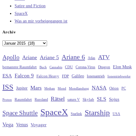
Satire und Fiction
SpaceX
Was an mir vorbeigegangen ist
Archiv
Archiv
Ariane 6
Apollo
ATV
Ariane
Ariane 5
Atlas
Elon Musk
Dragon
bemannte Raumfahrt
CDU
Buch
Cannabis
Corona-Virus
Falcon 9
ESA
Galileo
FDP
Falcon Heavy
Ionenantrieb
Ionentriebwerke
ISS
Mars
NASA
Jupiter
Orion
Methan
Mond
PC
Mondlandung
Rätsel
SLS
Sojus
Raumfahrt
Russland
saturn V
Skylab
Proton
SpaceX
Starship
Space Shuttle
Starlink
USA
Vega
Venus
Voyager