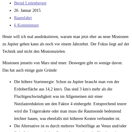
Beitrags-
Bernd Leitenberger
Autor:
Beitrag
26. Januar 2015
veröffentlicht:
Beitrags-
Raumfahrt
Kategorie:
Beitrags-
6 Kommentare
Kommentare:
Heute will ich mal ausdiskutieren, warum man jetzt eher an neue Missionen
zu Jupiter gehen kann als noch vor einem Jahrzehnt. Der Fokus liegt auf der
Technik und nicht den Missionszielen.
Missionen jenseits von Mars sind teuer. Deswegen gibt es wenige davon.
Das hat auch einige gute Gründe:
Die höhere Startenergie: Schon zu Jupiter braucht man von der
Erdoberfläche aus 14,2 km/s. Das sind 3 km/s mehr als die
Fluchtgeschwindigkeit was im Allgemeinen mit einer
Nutzlastreduktion um den Faktor 4 einhergeht. Entsprechend teurer
wird die Trägerrakete oder man muss die Raumsonde bedeutend
leichter bauen, was ebenfalls mit höheren Kosten verbunden ist.
Die Alternative ist es durch mehrere Vorbeiflüge an Venus und/oder