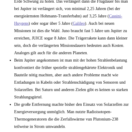
Erde Schwung zu holen. Das verlängert dann die Flugdauer bis man
bei Jupiter ist verlängert sich, von minimal 2,25 Jahren (bei der
energieärmsten Hohmann-Transferbahn) auf 3,25 Jahre (
Cassini-
Huygens
) oder sogar über 5 Jahre (
Galileo
). Auch bei neuen
Missionen ist dies die Wahl. Juno braucht fast 5 Jahre um Jupiter zu
erreichen, JUICE sogar 8 Jahre. Die Trägerrakete kann dann kleiner
sein, doch die verlängerten Missionsdauern bedeuten auch Kosten.
Analoges gilt auch für die anderen Planeten.
Beim Jupiter angekommen ist man mit der hohen Strahlenbelastung
konfrontiert die früher spezielle strahlengehärtete Elektronik und
Bauteile nötig machten, aber auch andere Probleme macht wie
Entladungen in Kabeln oder Strahlenschädigung von Sensoren und
Solarzellen. Bei Saturn und anderen Zielen gibt es keinen so starken
Strahlungsgürtel.
Die große Entfernung machte bisher den Einsatz von Solarzellen zur
Energieversorgung unmöglich. Man nutzte Radioisotopen-
Thermogeneratoren die die Zerfallswärme vun Plutonium-238
teilweise in Strom umwandeln.