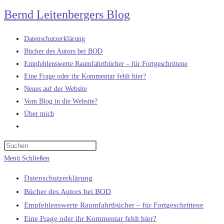
Zum
Bernd Leitenbergers Blog
Inhalt
springen
Datenschutzerklärung
Bücher des Autors bei BOD
Empfehlenswerte Raumfahrtbücher – für Fortgeschrittene
Eine Frage oder ihr Kommentar fehlt hier?
Neues auf der Website
Vom Blog in die Website?
Über mich
Website-
Suche
umschalten
Menü
Schließen
Datenschutzerklärung
Bücher des Autors bei BOD
Empfehlenswerte Raumfahrtbücher – für Fortgeschrittene
Eine Frage oder ihr Kommentar fehlt hier?