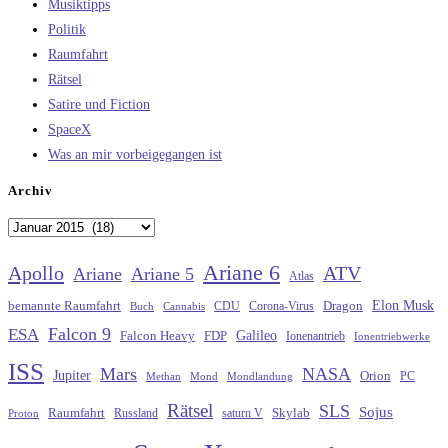
Musiktipps
Politik
Raumfahrt
Rätsel
Satire und Fiction
SpaceX
Was an mir vorbeigegangen ist
Archiv
Archiv
Ariane 6
Apollo
ATV
Ariane
Ariane 5
Atlas
Elon Musk
Dragon
bemannte Raumfahrt
CDU
Buch
Cannabis
Corona-Virus
Falcon 9
ESA
Galileo
FDP
Falcon Heavy
Ionenantrieb
Ionentriebwerke
ISS
Mars
NASA
Jupiter
Orion
Methan
Mond
PC
Mondlandung
Rätsel
SLS
Sojus
Raumfahrt
Russland
saturn V
Skylab
Proton