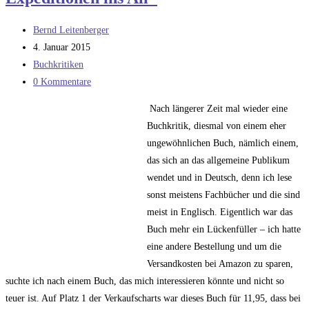
Beitrags-
Bernd Leitenberger
Autor:
Beitrag
4. Januar 2015
veröffentlicht:
Beitrags-
Buchkritiken
Kategorie:
Beitrags-
0 Kommentare
Kommentare:
Nach längerer Zeit mal wieder eine
Buchkritik, diesmal von einem eher
ungewöhnlichen Buch, nämlich einem,
das sich an das allgemeine Publikum
wendet und in Deutsch, denn ich lese
sonst meistens Fachbücher und die sind
meist in Englisch. Eigentlich war das
Buch mehr ein Lückenfüller – ich hatte
eine andere Bestellung und um die
Versandkosten bei Amazon zu sparen,
suchte ich nach einem Buch, das mich interessieren könnte und nicht so
teuer ist. Auf Platz 1 der Verkaufscharts war dieses Buch für 11,95, dass bei