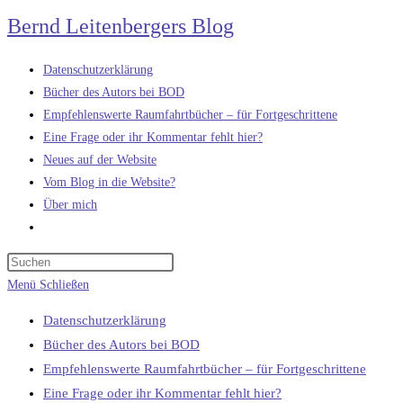
Zum
Bernd Leitenbergers Blog
Inhalt
springen
Datenschutzerklärung
Bücher des Autors bei BOD
Empfehlenswerte Raumfahrtbücher – für Fortgeschrittene
Eine Frage oder ihr Kommentar fehlt hier?
Neues auf der Website
Vom Blog in die Website?
Über mich
Website-
Suche
umschalten
Menü
Schließen
Datenschutzerklärung
Bücher des Autors bei BOD
Empfehlenswerte Raumfahrtbücher – für Fortgeschrittene
Eine Frage oder ihr Kommentar fehlt hier?