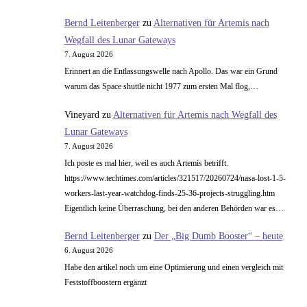
Bernd Leitenberger
zu
Alternativen für Artemis nach
Wegfall des Lunar Gateways
7. August 2026
Erinnert an die Entlassungswelle nach Apollo. Das war ein Grund
warum das Space shuttle nicht 1977 zum ersten Mal flog,…
Vineyard
zu
Alternativen für Artemis nach Wegfall des
Lunar Gateways
7. August 2026
Ich poste es mal hier, weil es auch Artemis betrifft.
https://www.techtimes.com/articles/321517/20260724/nasa-lost-1-5-
workers-last-year-watchdog-finds-25-36-projects-struggling.htm
Eigentlich keine Überraschung, bei den anderen Behörden war es…
Bernd Leitenberger
zu
Der „Big Dumb Booster“ – heute
6. August 2026
Habe den artikel noch um eine Optimierung und einen vergleich mit
Feststoffboostern ergänzt