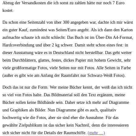
Abzug der Versandkosten die ich sonst zu zahlen hätte nur noch 7 Euro
kostet.
Da schon eine Seitenzahl von über 300 angegeben war, dachte ich mir wärst
ein guter Kauf, zumindest was Seiten/Euro angeht. Als ich dann den Karton
aufmachte schaute ich nicht schlecht: Das Buch ist im Über-Din A4-Format,
Hardcoverbindung und über 2 kg schwer. Damit steht schon eines fest: in
dieser Ausstattung wäre es in Deutschland nicht herstellbar. Das geht weiter
beim Durchblättern, glattes, festes, dickes Papier mit hohem Gewicht, sehr
viele großformatige Fotos, viele Seiten nur mit Fotos. Alle Seiten in Farbe
(außer es gibt wie am Anfang der Raumfahrt nur Schwarz-Weiß Fotos).
Doch das ist nur die Form. Wer meine Bücher kennt, der weiß das ich nicht
so viel von Fotos halte. Das Bildmaterial soll den Text ergänzen, meine
Bücher sollen keine Bildbände sein. Daher setze ich mehr auf Diagramme
und Graphiken als Bilder. Nun Diagramme gibt es auch, qualitativ
hochwertig wie die Fotos, aber sie sind eher die Ausnahme. Für das
gewählte Zielpublikum ist das sicher kein Nachteil, denn die interessieren
sich sicher nicht für die Details der Raumschiffe.
(mehr …)