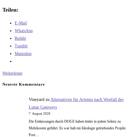
Teilen:
E-Mail
WhatsApp
Reddit
Tumblr
Mastodon
Buchkritik
Weiterlesen
"Abenteuer
Neueste Kommentare
Raumfahrt
–
Vineyard
zu
Alternativen für Artemis nach Wegfall des
Expeditionen
Lunar Gateways
ins
7. August 2026
All"
Die Entlassungen durch DOGE haben leider in jedem Sektor zu
Mehrkosten geführt. Es war halt ein Ideologie getriebendes Projekt.
Post…