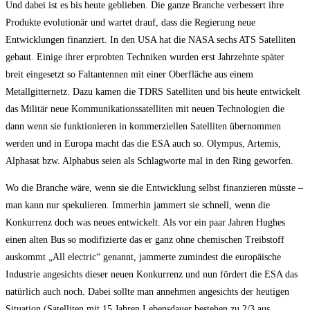
Und dabei ist es bis heute geblieben. Die ganze Branche verbessert ihre
Produkte evolutionär und wartet drauf, dass die Regierung neue
Entwicklungen finanziert. In den USA hat die NASA sechs ATS Satelliten
gebaut. Einige ihrer erprobten Techniken wurden erst Jahrzehnte später
breit eingesetzt so Faltantennen mit einer Oberfläche aus einem
Metallgitternetz. Dazu kamen die TDRS Satelliten und bis heute entwickelt
das Militär neue Kommunikationssatelliten mit neuen Technologien die
dann wenn sie funktionieren in kommerziellen Satelliten übernommen
werden und in Europa macht das die ESA auch so. Olympus, Artemis,
Alphasat bzw. Alphabus seien als Schlagworte mal in den Ring geworfen.
Wo die Branche wäre, wenn sie die Entwicklung selbst finanzieren müsste –
man kann nur spekulieren. Immerhin jammert sie schnell, wenn die
Konkurrenz doch was neues entwickelt. Als vor ein paar Jahren Hughes
einen alten Bus so modifizierte das er ganz ohne chemischen Treibstoff
auskommt „All electric“ genannt, jammerte zumindest die europäische
Industrie angesichts dieser neuen Konkurrenz und nun fördert die ESA das
natürlich auch noch. Dabei sollte man annehmen angesichts der heutigen
Situation (Satelliten mit 15 Jahren Lebensdauer bestehen zu 2/3 aus