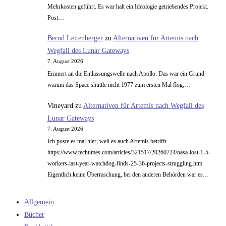
Mehrkosten geführt. Es war halt ein Ideologie getriebendes Projekt.
Post…
Bernd Leitenberger
zu
Alternativen für Artemis nach
Wegfall des Lunar Gateways
7. August 2026
Erinnert an die Entlassungswelle nach Apollo. Das war ein Grund
warum das Space shuttle nicht 1977 zum ersten Mal flog,…
Vineyard
zu
Alternativen für Artemis nach Wegfall des
Lunar Gateways
7. August 2026
Ich poste es mal hier, weil es auch Artemis betrifft.
https://www.techtimes.com/articles/321517/20260724/nasa-lost-1-5-
workers-last-year-watchdog-finds-25-36-projects-struggling.htm
Eigentlich keine Überraschung, bei den anderen Behörden war es…
Allgemein
Bücher