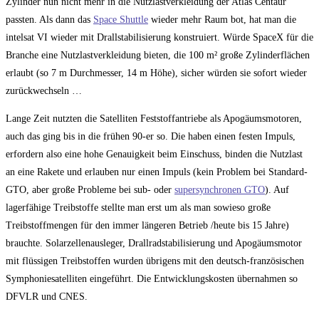
Zylinder nun nicht mehr in die Nutzlastverkleidung der Atlas Centaur
passten. Als dann das
Space Shuttle
wieder mehr Raum bot, hat man die
intelsat VI wieder mit Drallstabilisierung konstruiert. Würde SpaceX für die
Branche eine Nutzlastverkleidung bieten, die 100 m² große Zylinderflächen
erlaubt (so 7 m Durchmesser, 14 m Höhe), sicher würden sie sofort wieder
zurückwechseln …
Lange Zeit nutzten die Satelliten Feststoffantriebe als Apogäumsmotoren,
auch das ging bis in die frühen 90-er so. Die haben einen festen Impuls,
erfordern also eine hohe Genauigkeit beim Einschuss, binden die Nutzlast
an eine Rakete und erlauben nur einen Impuls (kein Problem bei Standard-
GTO, aber große Probleme bei sub- oder
supersynchronen GTO
). Auf
lagerfähige Treibstoffe stellte man erst um als man sowieso große
Treibstoffmengen für den immer längeren Betrieb /heute bis 15 Jahre)
brauchte. Solarzellenausleger, Drallradstabilisierung und Apogäumsmotor
mit flüssigen Treibstoffen wurden übrigens mit den deutsch-französischen
Symphoniesatelliten eingeführt. Die Entwicklungskosten übernahmen so
DFVLR und CNES.