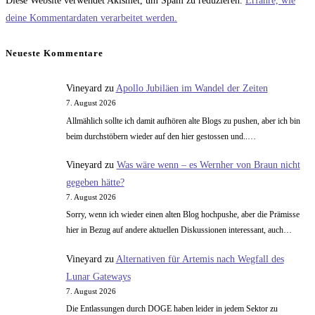
Diese Website verwendet Akismet, um Spam zu reduzieren.
Erfahre, wie
Kommentieren
zum
ein
deine Kommentardaten verarbeitet werden.
ein
Kommentieren
(optional)
ein
Neueste Kommentare
Vineyard
zu
Apollo Jubiläen im Wandel der Zeiten
7. August 2026
Allmählich sollte ich damit aufhören alte Blogs zu pushen, aber ich bin
beim durchstöbern wieder auf den hier gestossen und..…
Vineyard
zu
Was wäre wenn – es Wernher von Braun nicht
gegeben hätte?
7. August 2026
Sorry, wenn ich wieder einen alten Blog hochpushe, aber die Prämisse
hier in Bezug auf andere aktuellen Diskussionen interessant, auch…
Vineyard
zu
Alternativen für Artemis nach Wegfall des
Lunar Gateways
7. August 2026
Die Entlassungen durch DOGE haben leider in jedem Sektor zu