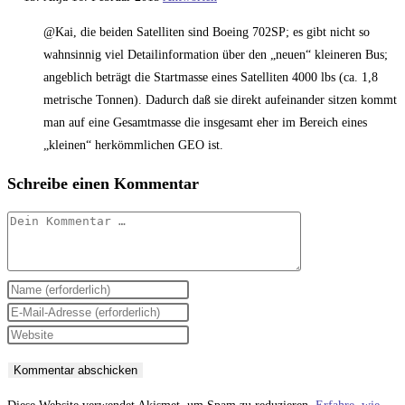
@Kai, die beiden Satelliten sind Boeing 702SP; es gibt nicht so
wahnsinnig viel Detailinformation über den „neuen“ kleineren Bus;
angeblich beträgt die Startmasse eines Satelliten 4000 lbs (ca. 1,8
metrische Tonnen). Dadurch daß sie direkt aufeinander sitzen kommt
man auf eine Gesamtmasse die insgesamt eher im Bereich eines
„kleinen“ herkömmlichen GEO ist.
Schreibe einen Kommentar
Kommentar
Gib
deinen
Gib
Namen
deine
Gib
oder
E-
deine
Benutzernamen
Mail-
Website-
zum
Adresse
URL