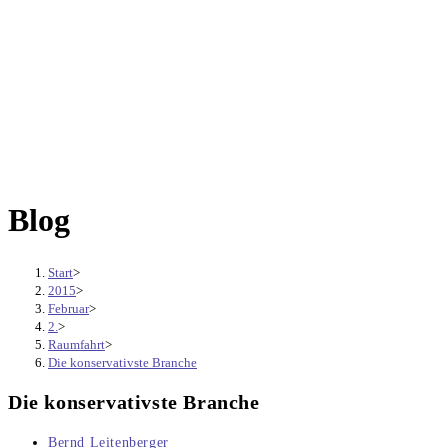
Blog
Start
>
2015
>
Februar
>
2.
>
Raumfahrt
>
Die konservativste Branche
Die konservativste Branche
Beitrags-
Bernd Leitenberger