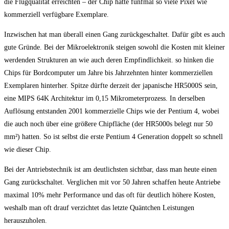
die Flugqualität erreichten – der Chip hatte fünfmal so viele Pixel wie
kommerziell verfügbare Exemplare.
Inzwischen hat man überall einen Gang zurückgeschaltet. Dafür gibt es auch
gute Gründe. Bei der Mikroelektronik steigen sowohl die Kosten mit kleiner
werdenden Strukturen an wie auch deren Empfindlichkeit. so hinken die
Chips für Bordcomputer um Jahre bis Jahrzehnten hinter kommerziellen
Exemplaren hinterher. Spitze dürfte derzeit der japanische HR5000S sein,
eine MIPS 64K Architektur im 0,15 Mikrometerprozess. In derselben
Auflösung entstanden 2001 kommerzielle Chips wie der Pentium 4, wobei
die auch noch über eine größere Chipfläche (der HR5000s belegt nur 50
mm²) hatten. So ist selbst die erste Pentium 4 Generation doppelt so schnell
wie dieser Chip.
Bei der Antriebstechnik ist am deutlichsten sichtbar, dass man heute einen
Gang zurückschaltet. Verglichen mit vor 50 Jahren schaffen heute Antriebe
maximal 10% mehr Performance und das oft für deutlich höhere Kosten,
weshalb man oft drauf verzichtet das letzte Quäntchen Leistungen
herauszuholen.