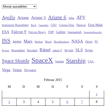
Archiv
Ariane 6
Apollo
ATV
Ariane
Ariane 5
Atlas
Elon Musk
Dragon
bemannte Raumfahrt
CDU
Buch
Cannabis
Corona-Virus
Falcon 9
ESA
Galileo
FDP
Falcon Heavy
Ionenantrieb
Ionentriebwerke
ISS
Mars
NASA
Jupiter
Orion
Methan
Mond
PC
Mondlandung
Rätsel
SLS
Sojus
Raumfahrt
Russland
saturn V
Skylab
Proton
SpaceX
Starship
Space Shuttle
Starlink
USA
Vega
Venus
Voyager
Februar 2015
M
D
M
D
F
S
S
1
2
3
4
5
6
7
8