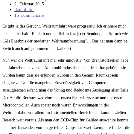
Autor:
Beitrag
2. Februar 2015
veröffentlicht:
Beitrags-
Raumfahrt
Kategorie:
Beitrags-
15 Kommentare
Kommentare:
Es gibt ja das Gerücht, Weltraumfahrt wäre progressiv. Ich erinnere mich
noch an Jochaim Bublath und da fiel in fast jeder Sendung ein Spruch wie
„Als Ergebnis der modernen Weltraumforschung“… Das hat man dann bei
Switch auch aufgenommen und karikiert.
Nun war die Weltraumfahrt mal sehr innovativ. Von Brennstoffzellen habe
ich Jahrzehnte bevor die Automobilindustrie die entdeckt hat gehört – sie
wurden kaum dass sie erfunden wurden in den Gemini Raumkapseln
eingesetzt. Um die mangelnde Zuverlässigkeit von Computern
auszugleichen erfand man das Voting und Redudante Auslegung aller Teile.
Der Apollo Rechner war eines der ersten Realzeitsysteme und der erste
Microcontroller. Auch später noch waren Entwicklungen in der
Weltraumfahrt vor allem im instrumentellen Bereich dem kommerziellen
Bereich weit voraus. Als man den CCD-Chip für Galileo auswählte konnte
man bei Tausenden von hergestellten Chips nur zwei Exemplare finden, die