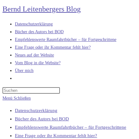
Zum
Bernd Leitenbergers Blog
Inhalt
springen
Datenschutzerklärung
Bücher des Autors bei BOD
Empfehlenswerte Raumfahrtbücher – für Fortgeschrittene
Eine Frage oder ihr Kommentar fehlt hier?
Neues auf der Website
Vom Blog in die Website?
Über mich
Website-
Suche
umschalten
Menü
Schließen
Datenschutzerklärung
Bücher des Autors bei BOD
Empfehlenswerte Raumfahrtbücher – für Fortgeschrittene
Eine Frage oder ihr Kommentar fehlt hier?