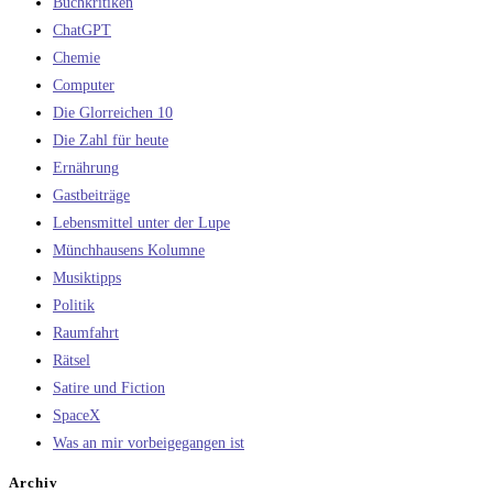
Buchkritiken
ChatGPT
Chemie
Computer
Die Glorreichen 10
Die Zahl für heute
Ernährung
Gastbeiträge
Lebensmittel unter der Lupe
Münchhausens Kolumne
Musiktipps
Politik
Raumfahrt
Rätsel
Satire und Fiction
SpaceX
Was an mir vorbeigegangen ist
Archiv