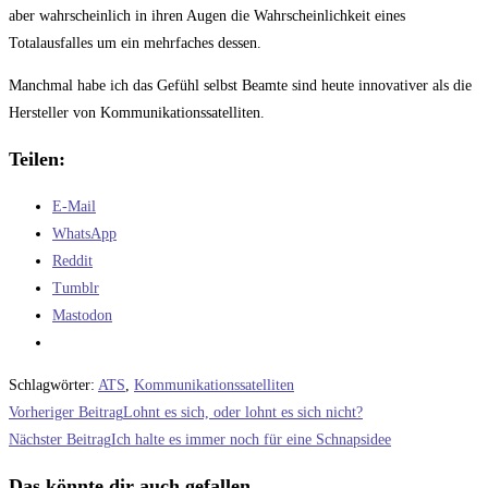
aber wahrscheinlich in ihren Augen die Wahrscheinlichkeit eines
Totalausfalles um ein mehrfaches dessen.
Manchmal habe ich das Gefühl selbst Beamte sind heute innovativer als die
Hersteller von Kommunikationssatelliten.
Teilen:
E-Mail
WhatsApp
Reddit
Tumblr
Mastodon
Schlagwörter
:
ATS
,
Kommunikationssatelliten
Weitere
Vorheriger Beitrag
Lohnt es sich, oder lohnt es sich nicht?
Artikel
Nächster Beitrag
Ich halte es immer noch für eine Schnapsidee
ansehen
Das könnte dir auch gefallen