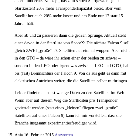
als ein modernes Konzept, das zum selben Startgewicht (und
Startkosten) 20% mehr Transponderkapazität bietet, aber vom
Satellit her auch 20% mehr kostet und am Ende nur 12 statt 15
Jahren hält.
Aber ab und zu passieren dann die großen Sprünge. Aktuell steht
einer davon in der Startliste von SpaceX: Die nächste Falcon 9 soll
gleich ZWEI „große“ Tk-Satelliten auf einmal wuppen. Aber nicht
in den GTO – da wäre ihr schon einer der beiden zu schwer –
sondern in den LEO oder irgendwas zwischen LEO und GTO, halt
bis (fast) Brennschluss der Falcon 9. Von da aus geht es dann mit
elektrischen Antrieben weiter, die die Satelliten selber mitbringen.
Leider findet man sonst wenige Daten zu den Satelliten im Web.
Wenn aber auf diesem Weg die Startkosten pro Transponder
geviertelt werden (statt eines „kleinen“ fliegen zwei „große“
Satelliten auf einer Falcon 9) kann ich mir vorstellen, dass die
Branche insgesamt experimentierfreudiger wird.
Anja
16. Februar 2015
Antworten