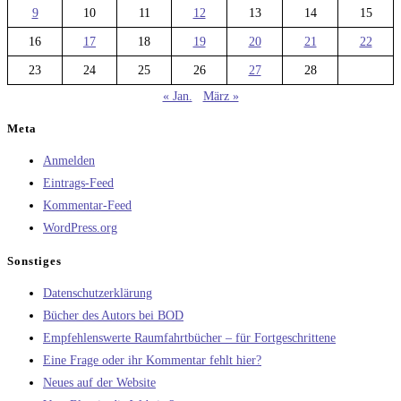
9
10
11
12
13
14
15
16
17
18
19
20
21
22
23
24
25
26
27
28
« Jan.
März »
Meta
Anmelden
Eintrags-Feed
Kommentar-Feed
WordPress.org
Sonstiges
Datenschutzerklärung
Bücher des Autors bei BOD
Empfehlenswerte Raumfahrtbücher – für Fortgeschrittene
Eine Frage oder ihr Kommentar fehlt hier?
Neues auf der Website