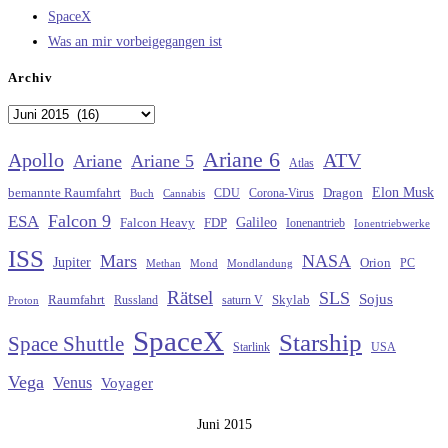
SpaceX
Was an mir vorbeigegangen ist
Archiv
Archiv
Ariane 6
Apollo
ATV
Ariane
Ariane 5
Atlas
Elon Musk
Dragon
bemannte Raumfahrt
CDU
Buch
Cannabis
Corona-Virus
Falcon 9
ESA
Galileo
FDP
Falcon Heavy
Ionenantrieb
Ionentriebwerke
ISS
Mars
NASA
Jupiter
Orion
Methan
Mond
PC
Mondlandung
Rätsel
SLS
Sojus
Raumfahrt
Russland
saturn V
Skylab
Proton
SpaceX
Starship
Space Shuttle
Starlink
USA
Vega
Venus
Voyager
Juni 2015