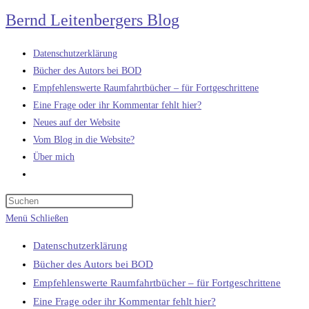
Zum
Bernd Leitenbergers Blog
Inhalt
springen
Datenschutzerklärung
Bücher des Autors bei BOD
Empfehlenswerte Raumfahrtbücher – für Fortgeschrittene
Eine Frage oder ihr Kommentar fehlt hier?
Neues auf der Website
Vom Blog in die Website?
Über mich
Website-
Suche
umschalten
Menü
Schließen
Datenschutzerklärung
Bücher des Autors bei BOD
Empfehlenswerte Raumfahrtbücher – für Fortgeschrittene
Eine Frage oder ihr Kommentar fehlt hier?