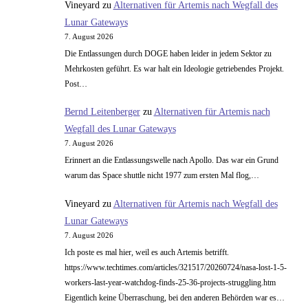
Vineyard
zu
Alternativen für Artemis nach Wegfall des
Lunar Gateways
7. August 2026
Die Entlassungen durch DOGE haben leider in jedem Sektor zu
Mehrkosten geführt. Es war halt ein Ideologie getriebendes Projekt.
Post…
Bernd Leitenberger
zu
Alternativen für Artemis nach
Wegfall des Lunar Gateways
7. August 2026
Erinnert an die Entlassungswelle nach Apollo. Das war ein Grund
warum das Space shuttle nicht 1977 zum ersten Mal flog,…
Vineyard
zu
Alternativen für Artemis nach Wegfall des
Lunar Gateways
7. August 2026
Ich poste es mal hier, weil es auch Artemis betrifft.
https://www.techtimes.com/articles/321517/20260724/nasa-lost-1-5-
workers-last-year-watchdog-finds-25-36-projects-struggling.htm
Eigentlich keine Überraschung, bei den anderen Behörden war es…