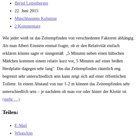
Beitrags-
Bernd Leitenberger
Autor:
Beitrag
22. Juni 2015
veröffentlicht:
Beitrags-
Münchhausens Kolumne
Kategorie:
Beitrags-
2 Kommentare
Kommentare:
Wie jeder weiß ist das Zeitempfinden von verschiedenen Faktoren abhängig.
Als man Albert Einstein einmal fragte, ob er den Relativität einfach
erklären könnte sagte er sinngemäß: „5 Minuten neben einen hübschen
Mädchen kommen einem relativ kurz vor, 5 Minuten auf einer heißen
Herdplatte dagegen sehr lang“. Das das Zeitempfinden räumlich eng
begrenzt sehr unterschiedlich sein kann zeigt sich auf einer öffentlichen
Toilette. In einem Abstand von nur 1-2 m können das Zeitempfinden sehr
unterschiedlich sein – je nachdem ob man vor oder hinter der Klotür ist.
(mehr …)
Teilen:
E-Mail
WhatsApp