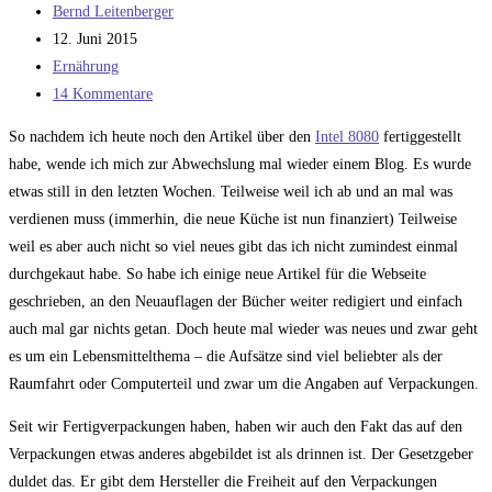
Beitrags-
Bernd Leitenberger
Autor:
Beitrag
12. Juni 2015
veröffentlicht:
Beitrags-
Ernährung
Kategorie:
Beitrags-
14 Kommentare
Kommentare:
So nachdem ich heute noch den Artikel über den
Intel 8080
fertiggestellt
habe, wende ich mich zur Abwechslung mal wieder einem Blog. Es wurde
etwas still in den letzten Wochen. Teilweise weil ich ab und an mal was
verdienen muss (immerhin, die neue Küche ist nun finanziert) Teilweise
weil es aber auch nicht so viel neues gibt das ich nicht zumindest einmal
durchgekaut habe. So habe ich einige neue Artikel für die Webseite
geschrieben, an den Neuauflagen der Bücher weiter redigiert und einfach
auch mal gar nichts getan. Doch heute mal wieder was neues und zwar geht
es um ein Lebensmittelthema – die Aufsätze sind viel beliebter als der
Raumfahrt oder Computerteil und zwar um die Angaben auf Verpackungen.
Seit wir Fertigverpackungen haben, haben wir auch den Fakt das auf den
Verpackungen etwas anderes abgebildet ist als drinnen ist. Der Gesetzgeber
duldet das. Er gibt dem Hersteller die Freiheit auf den Verpackungen