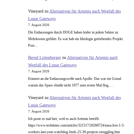
Vineyard
zu
Alternativen für Artemis nach Wegfall des
Lunar Gateways
7. August 2026
Die Entlassungen durch DOGE haben leider in jedem Sektor zu
Mehrkosten geführt. Es war halt ein Ideologie getriebendes Projekt.
Post…
Bernd Leitenberger
zu
Alternativen für Artemis nach
Wegfall des Lunar Gateways
7. August 2026
Erinnert an die Entlassungswelle nach Apollo. Das war ein Grund
warum das Space shuttle nicht 1977 zum ersten Mal flog,…
Vineyard
zu
Alternativen für Artemis nach Wegfall des
Lunar Gateways
7. August 2026
Ich poste es mal hier, weil es auch Artemis betrifft.
https://www.techtimes.com/articles/321517/20260724/nasa-lost-1-5-
workers-last-year-watchdog-finds-25-36-projects-struggling.htm