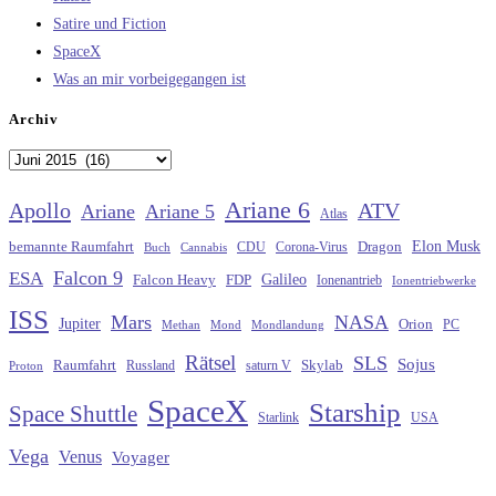
Satire und Fiction
SpaceX
Was an mir vorbeigegangen ist
Archiv
Archiv
Ariane 6
Apollo
ATV
Ariane
Ariane 5
Atlas
Elon Musk
Dragon
bemannte Raumfahrt
CDU
Buch
Cannabis
Corona-Virus
Falcon 9
ESA
Galileo
FDP
Falcon Heavy
Ionenantrieb
Ionentriebwerke
ISS
Mars
NASA
Jupiter
Orion
Methan
Mond
PC
Mondlandung
Rätsel
SLS
Sojus
Raumfahrt
Russland
saturn V
Skylab
Proton
SpaceX
Starship
Space Shuttle
Starlink
USA
Vega
Venus
Voyager