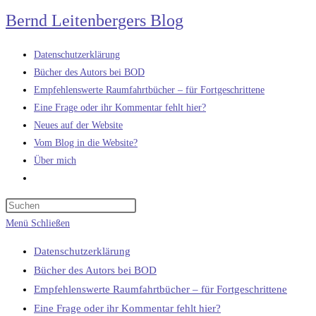
Zum
Bernd Leitenbergers Blog
Inhalt
springen
Datenschutzerklärung
Bücher des Autors bei BOD
Empfehlenswerte Raumfahrtbücher – für Fortgeschrittene
Eine Frage oder ihr Kommentar fehlt hier?
Neues auf der Website
Vom Blog in die Website?
Über mich
Website-
Suche
umschalten
Menü
Schließen
Datenschutzerklärung
Bücher des Autors bei BOD
Empfehlenswerte Raumfahrtbücher – für Fortgeschrittene
Eine Frage oder ihr Kommentar fehlt hier?