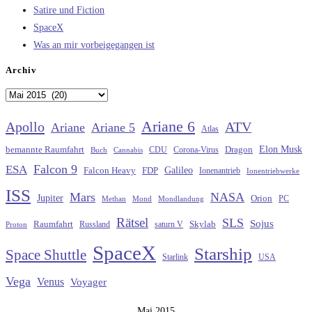
Satire und Fiction
SpaceX
Was an mir vorbeigegangen ist
Archiv
Archiv
Ariane 6
Apollo
ATV
Ariane
Ariane 5
Atlas
Elon Musk
Dragon
bemannte Raumfahrt
CDU
Buch
Cannabis
Corona-Virus
Falcon 9
ESA
Galileo
FDP
Falcon Heavy
Ionenantrieb
Ionentriebwerke
ISS
Mars
NASA
Jupiter
Orion
Methan
Mond
PC
Mondlandung
Rätsel
SLS
Sojus
Raumfahrt
Russland
saturn V
Skylab
Proton
SpaceX
Starship
Space Shuttle
Starlink
USA
Vega
Venus
Voyager
Mai 2015