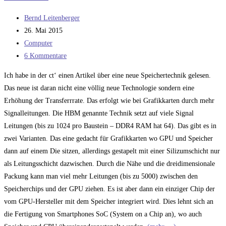
dafür
Beitrags-
ist
Bernd Leitenberger
Autor:
Beitrag
…
26. Mai 2015
veröffentlicht:
Beitrags-
Computer
Kategorie:
Beitrags-
6 Kommentare
Kommentare:
Ich habe in der ct‘ einen Artikel über eine neue Speichertechnik gelesen.
Das neue ist daran nicht eine völlig neue Technologie sondern eine
Erhöhung der Transferrrate. Das erfolgt wie bei Grafikkarten durch mehr
Signalleitungen. Die HBM genannte Technik setzt auf viele Signal
Leitungen (bis zu 1024 pro Baustein – DDR4 RAM hat 64). Das gibt es in
zwei Varianten. Das eine gedacht für Grafikkarten wo GPU und Speicher
dann auf einem Die sitzen, allerdings gestapelt mit einer Silizumschicht nur
als Leitungsschicht dazwischen. Durch die Nähe und die dreidimensionale
Packung kann man viel mehr Leitungen (bis zu 5000) zwischen den
Speicherchips und der GPU ziehen. Es ist aber dann ein einziger Chip der
vom GPU-Hersteller mit dem Speicher integriert wird. Dies lehnt sich an
die Fertigung von Smartphones SoC (System on a Chip an), wo auch