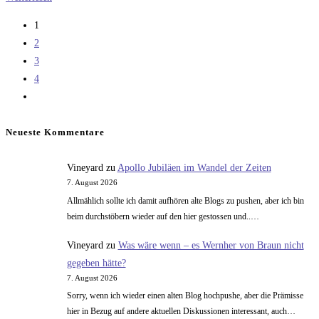
teuer
1
ist
2
ein
3
Start?
4
Zur
nächsten
Seite
Neueste Kommentare
Vineyard
zu
Apollo Jubiläen im Wandel der Zeiten
7. August 2026
Allmählich sollte ich damit aufhören alte Blogs zu pushen, aber ich bin
beim durchstöbern wieder auf den hier gestossen und..…
Vineyard
zu
Was wäre wenn – es Wernher von Braun nicht
gegeben hätte?
7. August 2026
Sorry, wenn ich wieder einen alten Blog hochpushe, aber die Prämisse
hier in Bezug auf andere aktuellen Diskussionen interessant, auch…