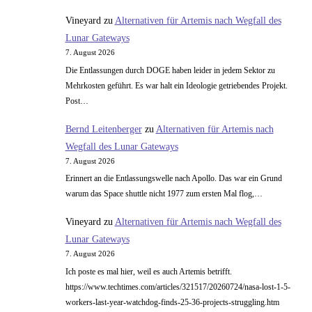
Vineyard
zu
Alternativen für Artemis nach Wegfall des
Lunar Gateways
7. August 2026
Die Entlassungen durch DOGE haben leider in jedem Sektor zu
Mehrkosten geführt. Es war halt ein Ideologie getriebendes Projekt.
Post…
Bernd Leitenberger
zu
Alternativen für Artemis nach
Wegfall des Lunar Gateways
7. August 2026
Erinnert an die Entlassungswelle nach Apollo. Das war ein Grund
warum das Space shuttle nicht 1977 zum ersten Mal flog,…
Vineyard
zu
Alternativen für Artemis nach Wegfall des
Lunar Gateways
7. August 2026
Ich poste es mal hier, weil es auch Artemis betrifft.
https://www.techtimes.com/articles/321517/20260724/nasa-lost-1-5-
workers-last-year-watchdog-finds-25-36-projects-struggling.htm