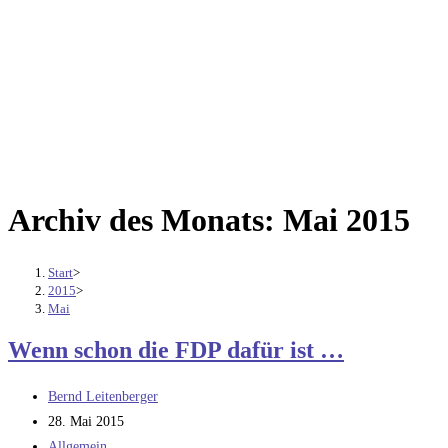
Archiv des Monats: Mai 2015
Start
>
2015
>
Mai
Wenn schon die FDP dafür ist …
Beitrags-
Bernd Leitenberger
Autor:
Beitrag
28. Mai 2015
veröffentlicht:
Beitrags-
Allgemein