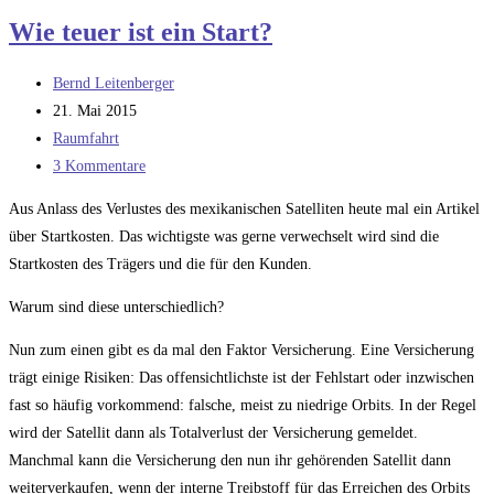
wir
Wie teuer ist ein Start?
uns
eine
Beitrags-
Bernd Leitenberger
überflüssige
Autor:
Beitrag
21. Mai 2015
Rakete
veröffentlicht:
Beitrags-
Raumfahrt
Kategorie:
Beitrags-
3 Kommentare
Kommentare:
Aus Anlass des Verlustes des mexikanischen Satelliten heute mal ein Artikel
über Startkosten. Das wichtigste was gerne verwechselt wird sind die
Startkosten des Trägers und die für den Kunden.
Warum sind diese unterschiedlich?
Nun zum einen gibt es da mal den Faktor Versicherung. Eine Versicherung
trägt einige Risiken: Das offensichtlichste ist der Fehlstart oder inzwischen
fast so häufig vorkommend: falsche, meist zu niedrige Orbits. In der Regel
wird der Satellit dann als Totalverlust der Versicherung gemeldet.
Manchmal kann die Versicherung den nun ihr gehörenden Satellit dann
weiterverkaufen, wenn der interne Treibstoff für das Erreichen des Orbits