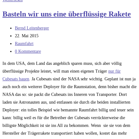
Sache
Basteln wir uns eine überflüssige Rakete
mit
den
Beitrags-
Bernd Leitenberger
Sonnensegeln
Autor:
Beitrag
22. Mai 2015
veröffentlicht:
Beitrags-
Raumfahrt
Kategorie:
Beitrags-
0 Kommentare
Kommentare:
In dem USA, dem Land das angeblich sparen muss, sich aber völlig
überflüssige Projekte leistet, will man einen eigenen Träger
nur für
Cubesats bauen
. Ja Cubesats sind der NASA sehr wichtig. Geplant ist nun ja
auch noch ein weiterer Deployer für die Raumstation, denn bisher macht die
NASA das so: sie packt die Cubesats ins Inneren von Transporter. Dort
laden sie Astronauten aus, und entlassen sie durch die beiden installierten
Deployer: ein tolles Beispiel wie bemannte Raumfahrt billig und teuer sein
kann: billig weil es für die Betreiber der Cubesats verrückterweise die
billigste Möglichkeit ist sie ins All zu bekommen. Wenn sie sie von dem
Hersteller der Trägerrakete transportiert haben wollen, kostet das mehr