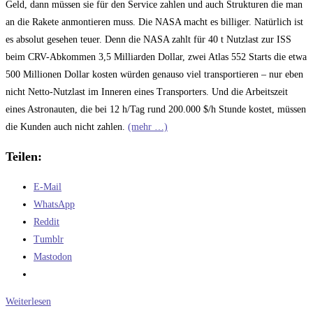
Geld, dann müssen sie für den Service zahlen und auch Strukturen die man
an die Rakete anmontieren muss. Die NASA macht es billiger. Natürlich ist
es absolut gesehen teuer. Denn die NASA zahlt für 40 t Nutzlast zur ISS
beim CRV-Abkommen 3,5 Milliarden Dollar, zwei Atlas 552 Starts die etwa
500 Millionen Dollar kosten würden genauso viel transportieren – nur eben
nicht Netto-Nutzlast im Inneren eines Transporters. Und die Arbeitszeit
eines Astronauten, die bei 12 h/Tag rund 200.000 $/h Stunde kostet, müssen
die Kunden auch nicht zahlen.
(mehr …)
Teilen:
E-Mail
WhatsApp
Reddit
Tumblr
Mastodon
Basteln
Weiterlesen