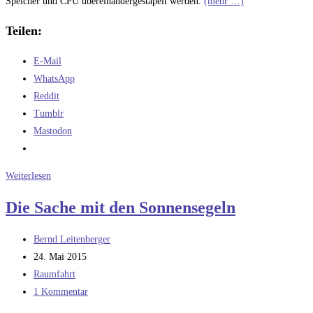
Speicher und CPU übereinandergestapelt werden.
(mehr …)
Teilen:
E-Mail
WhatsApp
Reddit
Tumblr
Mastodon
Noch
Weiterlesen
ein
Die Sache mit den Sonnensegeln
Schlag
gegen
Beitrags-
Bernd Leitenberger
das
Autor:
Beitrag
24. Mai 2015
Desktop-
veröffentlicht:
Beitrags-
Raumfahrt
Gehäuse
Kategorie:
Beitrags-
1 Kommentar
Kommentare: