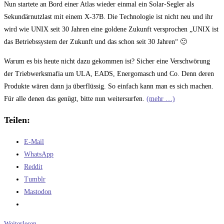
Nun startete an Bord einer Atlas wieder einmal ein Solar-Segler als
Sekundärnutzlast mit einem X-37B. Die Technologie ist nicht neu und ihr
wird wie UNIX seit 30 Jahren eine goldene Zukunft versprochen „UNIX ist
das Betriebssystem der Zukunft und das schon seit 30 Jahren“ 🙂
Warum es bis heute nicht dazu gekommen ist? Sicher eine Verschwörung
der Triebwerksmafia um ULA, EADS, Energomasch und Co. Denn deren
Produkte wären dann ja überflüssig. So einfach kann man es sich machen.
Für alle denen das genügt, bitte nun weitersurfen.
(mehr …)
Teilen:
E-Mail
WhatsApp
Reddit
Tumblr
Mastodon
Die
Weiterlesen