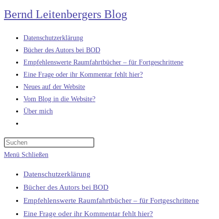
Zum
Bernd Leitenbergers Blog
Inhalt
springen
Datenschutzerklärung
Bücher des Autors bei BOD
Empfehlenswerte Raumfahrtbücher – für Fortgeschrittene
Eine Frage oder ihr Kommentar fehlt hier?
Neues auf der Website
Vom Blog in die Website?
Über mich
Website-
Suche
umschalten
Menü
Schließen
Datenschutzerklärung
Bücher des Autors bei BOD
Empfehlenswerte Raumfahrtbücher – für Fortgeschrittene
Eine Frage oder ihr Kommentar fehlt hier?