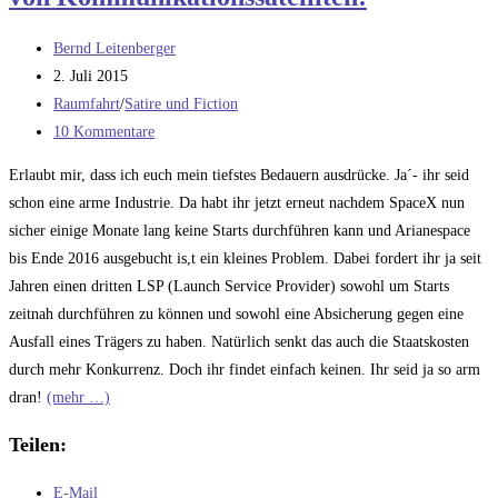
Beitrags-
Bernd Leitenberger
Autor:
Beitrag
2. Juli 2015
veröffentlicht:
Beitrags-
Raumfahrt
/
Satire und Fiction
Kategorie:
Beitrags-
10 Kommentare
Kommentare:
Erlaubt mir, dass ich euch mein tiefstes Bedauern ausdrücke. Ja´- ihr seid
schon eine arme Industrie. Da habt ihr jetzt erneut nachdem SpaceX nun
sicher einige Monate lang keine Starts durchführen kann und Arianespace
bis Ende 2016 ausgebucht is,t ein kleines Problem. Dabei fordert ihr ja seit
Jahren einen dritten LSP (Launch Service Provider) sowohl um Starts
zeitnah durchführen zu können und sowohl eine Absicherung gegen eine
Ausfall eines Trägers zu haben. Natürlich senkt das auch die Staatskosten
durch mehr Konkurrenz. Doch ihr findet einfach keinen. Ihr seid ja so arm
dran!
(mehr …)
Teilen:
E-Mail