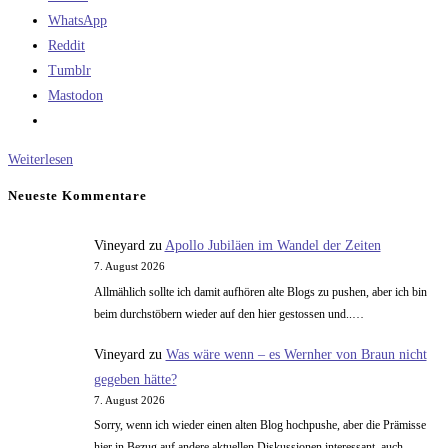
WhatsApp
Reddit
Tumblr
Mastodon
Mein
Weiterlesen
Bedauern
Neueste Kommentare
an
die
Vineyard
zu
Apollo Jubiläen im Wandel der Zeiten
armen
7. August 2026
Betreiber
Allmählich sollte ich damit aufhören alte Blogs zu pushen, aber ich bin
von
beim durchstöbern wieder auf den hier gestossen und..…
Kommunikationssatelliten!
Vineyard
zu
Was wäre wenn – es Wernher von Braun nicht
gegeben hätte?
7. August 2026
Sorry, wenn ich wieder einen alten Blog hochpushe, aber die Prämisse
hier in Bezug auf andere aktuellen Diskussionen interessant, auch…