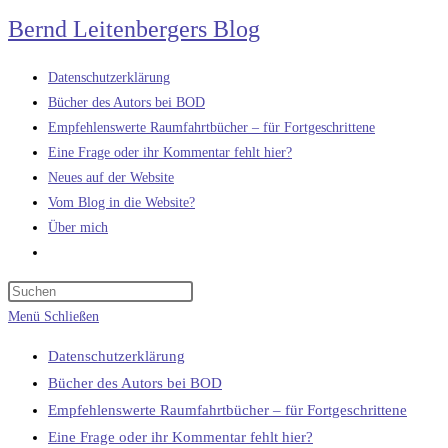
Zum
Bernd Leitenbergers Blog
Inhalt
springen
Datenschutzerklärung
Bücher des Autors bei BOD
Empfehlenswerte Raumfahrtbücher – für Fortgeschrittene
Eine Frage oder ihr Kommentar fehlt hier?
Neues auf der Website
Vom Blog in die Website?
Über mich
Website-
Suche
umschalten
Menü
Schließen
Datenschutzerklärung
Bücher des Autors bei BOD
Empfehlenswerte Raumfahrtbücher – für Fortgeschrittene
Eine Frage oder ihr Kommentar fehlt hier?