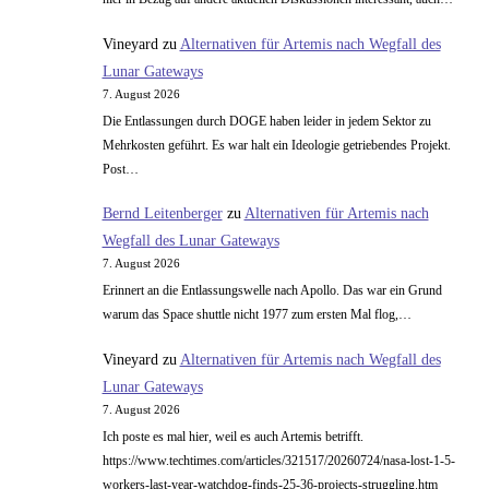
Vineyard
zu
Alternativen für Artemis nach Wegfall des
Lunar Gateways
7. August 2026
Die Entlassungen durch DOGE haben leider in jedem Sektor zu
Mehrkosten geführt. Es war halt ein Ideologie getriebendes Projekt.
Post…
Bernd Leitenberger
zu
Alternativen für Artemis nach
Wegfall des Lunar Gateways
7. August 2026
Erinnert an die Entlassungswelle nach Apollo. Das war ein Grund
warum das Space shuttle nicht 1977 zum ersten Mal flog,…
Vineyard
zu
Alternativen für Artemis nach Wegfall des
Lunar Gateways
7. August 2026
Ich poste es mal hier, weil es auch Artemis betrifft.
https://www.techtimes.com/articles/321517/20260724/nasa-lost-1-5-
workers-last-year-watchdog-finds-25-36-projects-struggling.htm