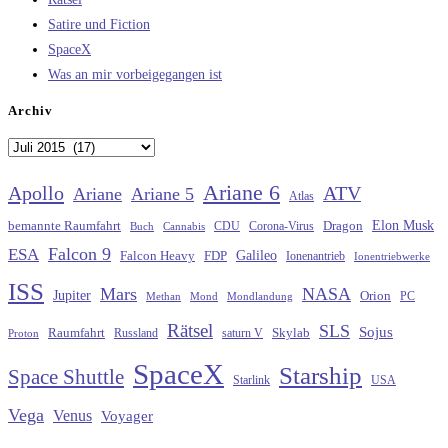
Satire und Fiction
SpaceX
Was an mir vorbeigegangen ist
Archiv
Archiv
Ariane 6
Apollo
ATV
Ariane
Ariane 5
Atlas
Elon Musk
Dragon
bemannte Raumfahrt
CDU
Buch
Cannabis
Corona-Virus
Falcon 9
ESA
Galileo
FDP
Falcon Heavy
Ionenantrieb
Ionentriebwerke
ISS
Mars
NASA
Jupiter
Orion
Methan
Mond
PC
Mondlandung
Rätsel
SLS
Sojus
Raumfahrt
Russland
saturn V
Skylab
Proton
SpaceX
Starship
Space Shuttle
Starlink
USA
Vega
Venus
Voyager