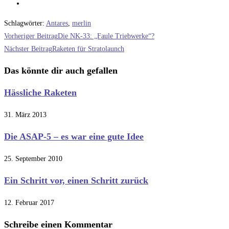
Schlagwörter
:
Antares
,
merlin
Weitere
Vorheriger Beitrag
Die NK-33: „Faule Triebwerke“?
Artikel
Nächster Beitrag
Raketen für Stratolaunch
ansehen
Das könnte dir auch gefallen
Hässliche Raketen
31. März 2013
Die ASAP-5 – es war eine gute Idee
25. September 2010
Ein Schritt vor, einen Schritt zurück
12. Februar 2017
Schreibe einen Kommentar