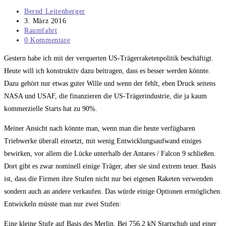
Beitrags-
Bernd Leitenberger
Autor:
Beitrag
3. März 2016
veröffentlicht:
Beitrags-
Raumfahrt
Kategorie:
Beitrags-
0 Kommentare
Kommentare:
Gestern habe ich mit der verquerten US-Trägerraketenpolitik beschäftigt.
Heute will ich konstruktiv dazu beitragen, dass es besser werden könnte.
Dazu gehört nur etwas guter Wille und wenn der fehlt, eben Druck seitens
NASA und USAF, die finanzieren die US-Trägerindustrie, die ja kaum
kommerzielle Starts hat zu 90%.
Meiner Ansicht nach könnte man, wenn man die heute verfügbaren
Triebwerke überall einsetzt, mit wenig Entwicklungsaufwand einiges
bewirken, vor allem die Lücke unterhalb der Antares / Falcon 9 schließen.
Dort gibt es zwar nominell einige Träger, aber sie sind extrem teuer. Basis
ist, dass die Firmen ihre Stufen nicht nur bei eigenen Raketen verwenden
sondern auch an andere verkaufen. Das würde einige Optionen ermöglichen.
Entwickeln müsste man nur zwei Stufen:
Eine kleine Stufe auf Basis des Merlin. Bei 756,2 kN Startschub und einer