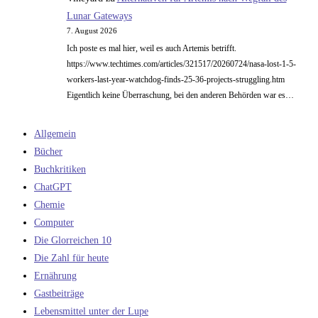
Lunar Gateways
7. August 2026
Ich poste es mal hier, weil es auch Artemis betrifft.
https://www.techtimes.com/articles/321517/20260724/nasa-lost-1-5-
workers-last-year-watchdog-finds-25-36-projects-struggling.htm
Eigentlich keine Überraschung, bei den anderen Behörden war es…
Allgemein
Bücher
Buchkritiken
ChatGPT
Chemie
Computer
Die Glorreichen 10
Die Zahl für heute
Ernährung
Gastbeiträge
Lebensmittel unter der Lupe