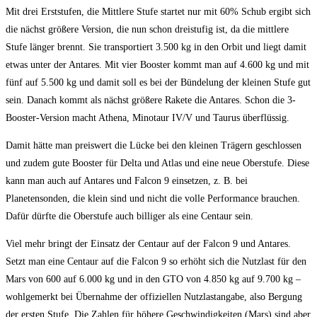
Mit drei Erststufen, die Mittlere Stufe startet nur mit 60% Schub ergibt sich
die nächst größere Version, die nun schon dreistufig ist, da die mittlere
Stufe länger brennt. Sie transportiert 3.500 kg in den Orbit und liegt damit
etwas unter der Antares. Mit vier Booster kommt man auf 4.600 kg und mit
fünf auf 5.500 kg und damit soll es bei der Bündelung der kleinen Stufe gut
sein. Danach kommt als nächst größere Rakete die Antares. Schon die 3-
Booster-Version macht Athena, Minotaur IV/V und Taurus überflüssig.
Damit hätte man preiswert die Lücke bei den kleinen Trägern geschlossen
und zudem gute Booster für Delta und Atlas und eine neue Oberstufe. Diese
kann man auch auf Antares und Falcon 9 einsetzen, z. B. bei
Planetensonden, die klein sind und nicht die volle Performance brauchen.
Dafür dürfte die Oberstufe auch billiger als eine Centaur sein.
Viel mehr bringt der Einsatz der Centaur auf der Falcon 9 und Antares.
Setzt man eine Centaur auf die Falcon 9 so erhöht sich die Nutzlast für den
Mars von 600 auf 6.000 kg und in den GTO von 4.850 kg auf 9.700 kg –
wohlgemerkt bei Übernahme der offiziellen Nutzlastangabe, also Bergung
der ersten Stufe. Die Zahlen für höhere Geschwindigkeiten (Mars) sind aber