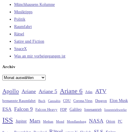
Münchhausens Kolumne
Musiktipps
Politik
Raumfahrt
Rätsel
Satire und Fiction
SpaceX
Was an mir vorbeigegangen ist
Archiv
Archiv
Ariane 6
Apollo
ATV
Ariane
Ariane 5
Atlas
Elon Musk
Dragon
bemannte Raumfahrt
CDU
Buch
Cannabis
Corona-Virus
Falcon 9
ESA
Galileo
FDP
Falcon Heavy
Ionenantrieb
Ionentriebwerke
ISS
Mars
NASA
Jupiter
Orion
Methan
Mond
PC
Mondlandung
Rätsel
SLS
Sojus