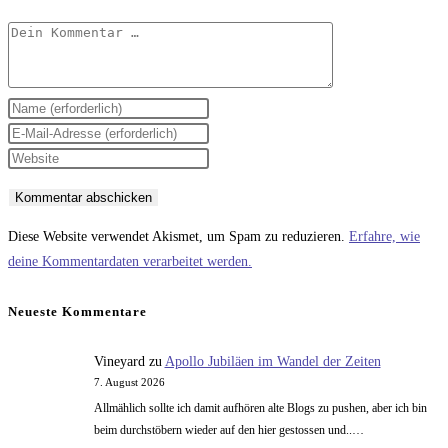
Kommentar
Gib
deinen
Gib
Namen
deine
Gib
oder
E-
deine
Benutzernamen
Mail-
Website-
zum
Adresse
URL
Diese Website verwendet Akismet, um Spam zu reduzieren.
Erfahre, wie
Kommentieren
zum
ein
deine Kommentardaten verarbeitet werden.
ein
Kommentieren
(optional)
ein
Neueste Kommentare
Vineyard
zu
Apollo Jubiläen im Wandel der Zeiten
7. August 2026
Allmählich sollte ich damit aufhören alte Blogs zu pushen, aber ich bin
beim durchstöbern wieder auf den hier gestossen und..…