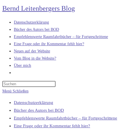
Zum
Bernd Leitenbergers Blog
Inhalt
springen
Datenschutzerklärung
Bücher des Autors bei BOD
Empfehlenswerte Raumfahrtbücher – für Fortgeschrittene
Eine Frage oder ihr Kommentar fehlt hier?
Neues auf der Website
Vom Blog in die Website?
Über mich
Website-
Suche
umschalten
Menü
Schließen
Datenschutzerklärung
Bücher des Autors bei BOD
Empfehlenswerte Raumfahrtbücher – für Fortgeschrittene
Eine Frage oder ihr Kommentar fehlt hier?