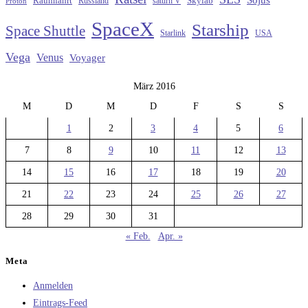
Raumfahrt
Russland
saturn V
Skylab
Proton
SpaceX
Starship
Space Shuttle
Starlink
USA
Vega
Venus
Voyager
März 2016
M
D
M
D
F
S
S
1
2
3
4
5
6
7
8
9
10
11
12
13
14
15
16
17
18
19
20
21
22
23
24
25
26
27
28
29
30
31
« Feb.
Apr. »
Meta
Anmelden
Eintrags-Feed