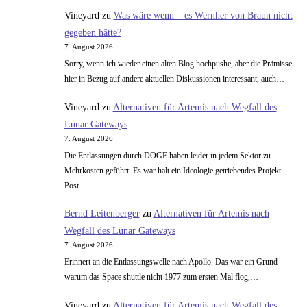
Vineyard
zu
Was wäre wenn – es Wernher von Braun nicht
gegeben hätte?
7. August 2026
Sorry, wenn ich wieder einen alten Blog hochpushe, aber die Prämisse
hier in Bezug auf andere aktuellen Diskussionen interessant, auch…
Vineyard
zu
Alternativen für Artemis nach Wegfall des
Lunar Gateways
7. August 2026
Die Entlassungen durch DOGE haben leider in jedem Sektor zu
Mehrkosten geführt. Es war halt ein Ideologie getriebendes Projekt.
Post…
Bernd Leitenberger
zu
Alternativen für Artemis nach
Wegfall des Lunar Gateways
7. August 2026
Erinnert an die Entlassungswelle nach Apollo. Das war ein Grund
warum das Space shuttle nicht 1977 zum ersten Mal flog,…
Vineyard
zu
Alternativen für Artemis nach Wegfall des