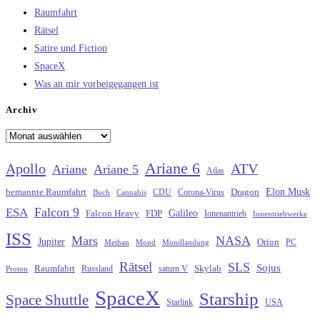
Raumfahrt
Rätsel
Satire und Fiction
SpaceX
Was an mir vorbeigegangen ist
Archiv
Archiv
Ariane 6
Apollo
ATV
Ariane
Ariane 5
Atlas
Elon Musk
Dragon
bemannte Raumfahrt
CDU
Buch
Cannabis
Corona-Virus
Falcon 9
ESA
Galileo
FDP
Falcon Heavy
Ionenantrieb
Ionentriebwerke
ISS
Mars
NASA
Jupiter
Orion
Methan
Mond
PC
Mondlandung
Rätsel
SLS
Sojus
Raumfahrt
Russland
saturn V
Skylab
Proton
SpaceX
Starship
Space Shuttle
Starlink
USA