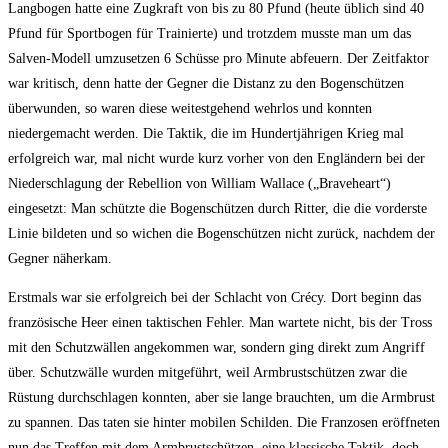
Langbogen hatte eine Zugkraft von bis zu 80 Pfund (heute üblich sind 40
Pfund für Sportbogen für Trainierte) und trotzdem musste man um das
Salven-Modell umzusetzen 6 Schüsse pro Minute abfeuern. Der Zeitfaktor
war kritisch, denn hatte der Gegner die Distanz zu den Bogenschützen
überwunden, so waren diese weitestgehend wehrlos und konnten
niedergemacht werden. Die Taktik, die im Hundertjährigen Krieg mal
erfolgreich war, mal nicht wurde kurz vorher von den Engländern bei der
Niederschlagung der Rebellion von William Wallace („Braveheart“)
eingesetzt: Man schützte die Bogenschützen durch Ritter, die die vorderste
Linie bildeten und so wichen die Bogenschützen nicht zurück, nachdem der
Gegner näherkam.
Erstmals war sie erfolgreich bei der Schlacht von Crécy. Dort beginn das
französische Heer einen taktischen Fehler. Man wartete nicht, bis der Tross
mit den Schutzwällen angekommen war, sondern ging direkt zum Angriff
über. Schutzwälle wurden mitgeführt, weil Armbrustschützen zwar die
Rüstung durchschlagen konnten, aber sie lange brauchten, um die Armbrust
zu spannen. Das taten sie hinter mobilen Schilden. Die Franzosen eröffneten
nun das Treffen mit dem Armbrustschützen, eine klassische Taktik, doch