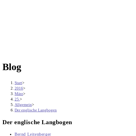
Blog
Start
>
2016
>
März
>
25.
>
Allgemein
>
Der englische Langbogen
Der englische Langbogen
Beitrags-
Bernd Leitenberger