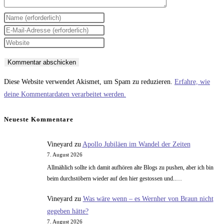
Gib
deinen
Gib
Namen
deine
Gib
oder
E-
deine
Benutzernamen
Mail-
Website-
zum
Adresse
URL
Diese Website verwendet Akismet, um Spam zu reduzieren.
Erfahre, wie
Kommentieren
zum
ein
deine Kommentardaten verarbeitet werden.
ein
Kommentieren
(optional)
ein
Neueste Kommentare
Vineyard
zu
Apollo Jubiläen im Wandel der Zeiten
7. August 2026
Allmählich sollte ich damit aufhören alte Blogs zu pushen, aber ich bin
beim durchstöbern wieder auf den hier gestossen und..…
Vineyard
zu
Was wäre wenn – es Wernher von Braun nicht
gegeben hätte?
7. August 2026