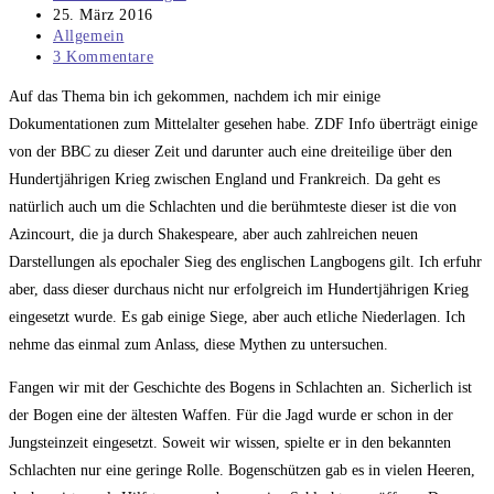
Autor:
Beitrag
25. März 2016
veröffentlicht:
Beitrags-
Allgemein
Kategorie:
Beitrags-
3 Kommentare
Kommentare:
Auf das Thema bin ich gekommen, nachdem ich mir einige
Dokumentationen zum Mittelalter gesehen habe. ZDF Info überträgt einige
von der BBC zu dieser Zeit und darunter auch eine dreiteilige über den
Hundertjährigen Krieg zwischen England und Frankreich. Da geht es
natürlich auch um die Schlachten und die berühmteste dieser ist die von
Azincourt, die ja durch Shakespeare, aber auch zahlreichen neuen
Darstellungen als epochaler Sieg des englischen Langbogens gilt. Ich erfuhr
aber, dass dieser durchaus nicht nur erfolgreich im Hundertjährigen Krieg
eingesetzt wurde. Es gab einige Siege, aber auch etliche Niederlagen. Ich
nehme das einmal zum Anlass, diese Mythen zu untersuchen.
Fangen wir mit der Geschichte des Bogens in Schlachten an. Sicherlich ist
der Bogen eine der ältesten Waffen. Für die Jagd wurde er schon in der
Jungsteinzeit eingesetzt. Soweit wir wissen, spielte er in den bekannten
Schlachten nur eine geringe Rolle. Bogenschützen gab es in vielen Heeren,