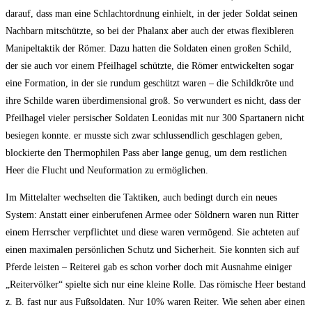
darauf, dass man eine Schlachtordnung einhielt, in der jeder Soldat seinen
Nachbarn mitschützte, so bei der Phalanx aber auch der etwas flexibleren
Manipeltaktik der Römer. Dazu hatten die Soldaten einen großen Schild,
der sie auch vor einem Pfeilhagel schützte, die Römer entwickelten sogar
eine Formation, in der sie rundum geschützt waren – die Schildkröte und
ihre Schilde waren überdimensional groß. So verwundert es nicht, dass der
Pfeilhagel vieler persischer Soldaten Leonidas mit nur 300 Spartanern nicht
besiegen konnte. er musste sich zwar schlussendlich geschlagen geben,
blockierte den Thermophilen Pass aber lange genug, um dem restlichen
Heer die Flucht und Neuformation zu ermöglichen.
Im Mittelalter wechselten die Taktiken, auch bedingt durch ein neues
System: Anstatt einer einberufenen Armee oder Söldnern waren nun Ritter
einem Herrscher verpflichtet und diese waren vermögend. Sie achteten auf
einen maximalen persönlichen Schutz und Sicherheit. Sie konnten sich auf
Pferde leisten – Reiterei gab es schon vorher doch mit Ausnahme einiger
„Reitervölker“ spielte sich nur eine kleine Rolle. Das römische Heer bestand
z. B. fast nur aus Fußsoldaten. Nur 10% waren Reiter. Wie sehen aber einen