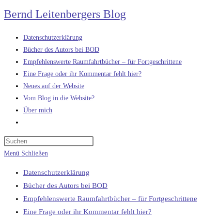
Zum
Bernd Leitenbergers Blog
Inhalt
springen
Datenschutzerklärung
Bücher des Autors bei BOD
Empfehlenswerte Raumfahrtbücher – für Fortgeschrittene
Eine Frage oder ihr Kommentar fehlt hier?
Neues auf der Website
Vom Blog in die Website?
Über mich
Website-
Suche
umschalten
Menü
Schließen
Datenschutzerklärung
Bücher des Autors bei BOD
Empfehlenswerte Raumfahrtbücher – für Fortgeschrittene
Eine Frage oder ihr Kommentar fehlt hier?