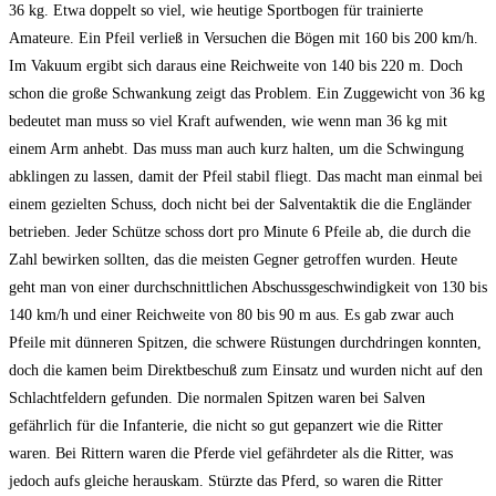
36 kg. Etwa doppelt so viel, wie heutige Sportbogen für trainierte
Amateure. Ein Pfeil verließ in Versuchen die Bögen mit 160 bis 200 km/h.
Im Vakuum ergibt sich daraus eine Reichweite von 140 bis 220 m. Doch
schon die große Schwankung zeigt das Problem. Ein Zuggewicht von 36 kg
bedeutet man muss so viel Kraft aufwenden, wie wenn man 36 kg mit
einem Arm anhebt. Das muss man auch kurz halten, um die Schwingung
abklingen zu lassen, damit der Pfeil stabil fliegt. Das macht man einmal bei
einem gezielten Schuss, doch nicht bei der Salventaktik die die Engländer
betrieben. Jeder Schütze schoss dort pro Minute 6 Pfeile ab, die durch die
Zahl bewirken sollten, das die meisten Gegner getroffen wurden. Heute
geht man von einer durchschnittlichen Abschussgeschwindigkeit von 130 bis
140 km/h und einer Reichweite von 80 bis 90 m aus. Es gab zwar auch
Pfeile mit dünneren Spitzen, die schwere Rüstungen durchdringen konnten,
doch die kamen beim Direktbeschuß zum Einsatz und wurden nicht auf den
Schlachtfeldern gefunden. Die normalen Spitzen waren bei Salven
gefährlich für die Infanterie, die nicht so gut gepanzert wie die Ritter
waren. Bei Rittern waren die Pferde viel gefährdeter als die Ritter, was
jedoch aufs gleiche herauskam. Stürzte das Pferd, so waren die Ritter