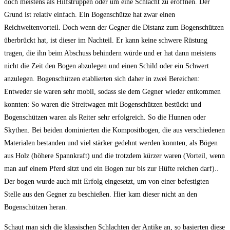
doch meistens als Hilfstruppen oder um eine Schlacht zu eröffnen. Der
Grund ist relativ einfach. Ein Bogenschütze hat zwar einen
Reichweitenvorteil. Doch wenn der Gegner die Distanz zum Bogenschützen
überbrückt hat, ist dieser im Nachteil. Er kann keine schwere Rüstung
tragen, die ihn beim Abschuss behindern würde und er hat dann meistens
nicht die Zeit den Bogen abzulegen und einen Schild oder ein Schwert
anzulegen. Bogenschützen etablierten sich daher in zwei Bereichen:
Entweder sie waren sehr mobil, sodass sie dem Gegner wieder entkommen
konnten: So waren die Streitwagen mit Bogenschützen bestückt und
Bogenschützen waren als Reiter sehr erfolgreich. So die Hunnen oder
Skythen. Bei beiden dominierten die Kompositbogen, die aus verschiedenen
Materialen bestanden und viel stärker gedehnt werden konnten, als Bögen
aus Holz (höhere Spannkraft) und die trotzdem kürzer waren (Vorteil, wenn
man auf einem Pferd sitzt und ein Bogen nur bis zur Hüfte reichen darf)..
Der bogen wurde auch mit Erfolg eingesetzt, um von einer befestigten
Stelle aus den Gegner zu beschießen. Hier kam dieser nicht an den
Bogenschützen heran.
Schaut man sich die klassischen Schlachten der Antike an, so basierten diese