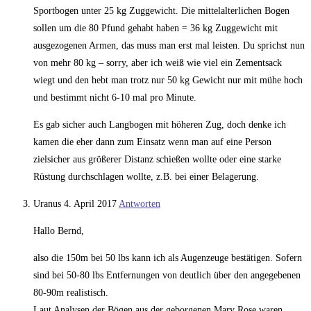
Sportbogen unter 25 kg Zuggewicht. Die mittelalterlichen Bogen
sollen um die 80 Pfund gehabt haben = 36 kg Zuggewicht mit
ausgezogenen Armen, das muss man erst mal leisten. Du sprichst nun
von mehr 80 kg – sorry, aber ich weiß wie viel ein Zementsack
wiegt und den hebt man trotz nur 50 kg Gewicht nur mit mühe hoch
und bestimmt nicht 6-10 mal pro Minute.
Es gab sicher auch Langbogen mit höheren Zug, doch denke ich
kamen die eher dann zum Einsatz wenn man auf eine Person
zielsicher aus größerer Distanz schießen wollte oder eine starke
Rüstung durchschlagen wollte, z.B. bei einer Belagerung.
Uranus
4. April 2017
Antworten
Hallo Bernd,
also die 150m bei 50 lbs kann ich als Augenzeuge bestätigen. Sofern
sind bei 50-80 lbs Entfernungen von deutlich über den angegebenen
80-90m realistisch.
Laut Analysen der Bögen aus der geborgenen Mary Rose waren