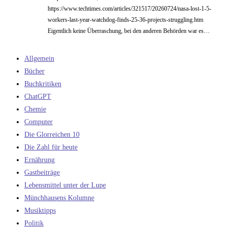
https://www.techtimes.com/articles/321517/20260724/nasa-lost-1-5-
workers-last-year-watchdog-finds-25-36-projects-struggling.htm
Eigentlich keine Überraschung, bei den anderen Behörden war es…
Allgemein
Bücher
Buchkritiken
ChatGPT
Chemie
Computer
Die Glorreichen 10
Die Zahl für heute
Ernährung
Gastbeiträge
Lebensmittel unter der Lupe
Münchhausens Kolumne
Musiktipps
Politik