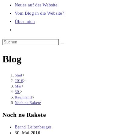
Neues auf der Website
Vom Blog in die Website?
Über mich
Website-
Suche
umschalten
Blog
Start
>
2016
>
Mai
>
30.
>
Raumfahrt
>
Noch ne Rakete
Noch ne Rakete
Beitrags-
Bernd Leitenberger
Autor:
Beitrag
30. Mai 2016