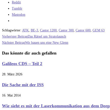
Reddit
Tumblr
Mastodon
Schlagwörter
:
ATK
,
BE-3
,
Castor 1200
,
Castor 300
,
Castor 600
,
GEM 63
Weitere
Vorheriger Beitrag
Das Rätsel um Stratolaunch
Artikel
Nächster Beitrag
Wir bauen uns eine New Glenn
ansehen
Das könnte dir auch gefallen
Galileos CDS – Teil 2
28. März 2026
Die Sache mit der ISS
16. Mai 2014
Wie sieht es mit der Laserkommunikation aus dem Deep