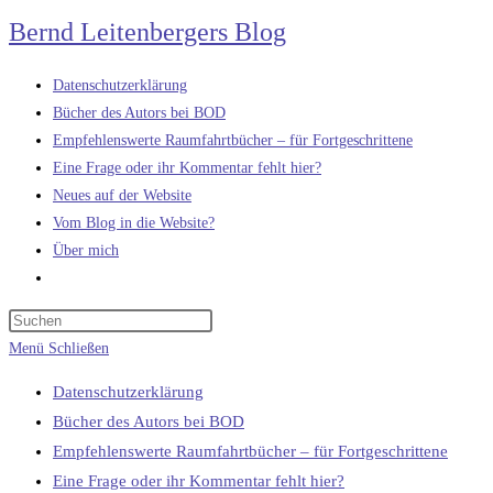
Zum
Bernd Leitenbergers Blog
Inhalt
springen
Datenschutzerklärung
Bücher des Autors bei BOD
Empfehlenswerte Raumfahrtbücher – für Fortgeschrittene
Eine Frage oder ihr Kommentar fehlt hier?
Neues auf der Website
Vom Blog in die Website?
Über mich
Website-
Suche
umschalten
Menü
Schließen
Datenschutzerklärung
Bücher des Autors bei BOD
Empfehlenswerte Raumfahrtbücher – für Fortgeschrittene
Eine Frage oder ihr Kommentar fehlt hier?