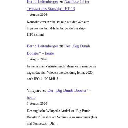
Bernd Leitenberger
zu
Nachlese 13-ter
Teststart des Starships IFT-13
4. August 2026
Konsolidierter Artikel ist nun auf der Website:
https://www.bernd-leitenberger.de/Starship-
ITF13.shtml
Bernd Leitenberger
zu
Der „Big Dumb
Booster“ – heute
3. August 2026
Ja wenn man Verluste macht, dann kann man gerne
sagen das sich Wiedervwerwendung lohnt: 2025
nach IPO 4.100 Mill. $…
Vineyard
zu
Der „Big Dumb Booster“ –
heute
3. August 2026
Der englische Wikipedia Artikel zu "Big Bumb
Boostern" fasst es am Schluss ja so zusammen (hier
mal übersetzt): - Die…