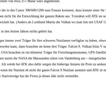
erstufe von etwa 25 t Masse wäre angemessen.
se die in den Castor 300/600/1200 zum Einsatz kommen, dazu kommt einer für 
nen nicht für die Entwicklung der ganzen Rakete aus. Trotzdem will ATK sie se
ntwickelt hat. (Anders als Lockheed Martin die Vulkan wo man fest mit USAF G
n den letzten Jahren nichts gehört hat.
gen immer zwei Träger für ihre schweren Nutzlasten verfügbar zu haben, obwoh
erden kann, dann brauchen sie keine drei Träger. Falcon 9, Vulkan/Atlas V u
USA brauchen ist ein kleinerer Träger für Forschungsmissionen, GPS-Satellite
chen startet die NASA die Marssonden schon von Vandenberg aus – energetischer
. Ich würde bei ATK also dafür sorgen die bisherige Antares im Preis zu senken
, wenn die Nutzlast eh nicht die ganze Falcon 9 Nutzlast ausnutzt und ATK ist n
Startverträge hat die Firma ja dieses Jahr nicht vermeldet.