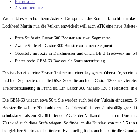
veröffentlicht:
Beitrags-
Raumfahrt
Kategorie:
Beitrags-
2 Kommentare
Kommentare:
Wie heißt es so schön beim Asterix: Die spinnen die Römer. Tauscht man d
Lockheed Martin nun die Vulkan entwickelt will auch ATK eine neue Rakete e
Erste Stufe ein Castor 600 Booster aus zwei Segmenten
Zweite Stufe ein Castor 300 Booster aus einem Segment
Oberstufe mit 5,25 m Durchmesser und einem BE-3 Triebwerk mit 5
Bis zu sechs GEM-63 Booster als Startunterstützung.
Das ist also eine reine Feststoffrakete mit einer kryogenen Oberstufe, so ei
und hier Segmente ohne die Düse. So sollte auch ein Castor 1200 aus vier S
Treibstoffzuladung in Pfund ist. Ein Castor 300 hat also 136 t Treibstoff, in
Die GEM-63 wiegen etwa 50 t. Sie werden auch bei der Vulcain eingesetzt. So
Booster die weitere 300 t addieren. Die Oberstufe ist verhältnismäßig gro
schubstärker als ein RL10B. Bei der ACES der Vulkan die auch 5 m Durchmess
70 t wird auch diese Stufe wiegen. So finde ich die Nutzlast von nur 5,5 t in
bei gleicher Startmasse befördern. Eventuell gilt das auch nur für die Grundve