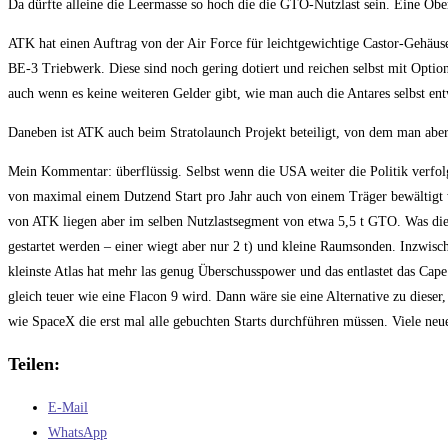
Da dürfte alleine die Leermasse so hoch die die GTO-Nutzlast sein. Eine Ob
ATK hat einen Auftrag von der Air Force für leichtgewichtige Castor-Gehäu
BE-3 Triebwerk. Diese sind noch gering dotiert und reichen selbst mit Optio
auch wenn es keine weiteren Gelder gibt, wie man auch die Antares selbst e
Daneben ist ATK auch beim Stratolaunch Projekt beteiligt, von dem man aber i
Mein Kommentar: überflüssig. Selbst wenn die USA weiter die Politik verfol
von maximal einem Dutzend Start pro Jahr auch von einem Träger bewältigt w
von ATK liegen aber im selben Nutzlastsegment von etwa 5,5 t GTO. Was die 
gestartet werden – einer wiegt aber nur 2 t) und kleine Raumsonden. Inzwis
kleinste Atlas hat mehr las genug Überschusspower und das entlastet das Cape
gleich teuer wie eine Flacon 9 wird. Dann wäre sie eine Alternative zu dieser
wie SpaceX die erst mal alle gebuchten Starts durchführen müssen. Viele neue 
Teilen:
E-Mail
WhatsApp