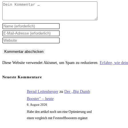
Kommentar
Gib
deinen
Gib
Namen
deine
Gib
oder
E-
deine
Benutzernamen
Mail-
Website-
zum
Adresse
URL
Diese Website verwendet Akismet, um Spam zu reduzieren.
Erfahre, wie dei
Kommentieren
zum
ein
ein
Kommentieren
(optional)
Neueste Kommentare
ein
Bernd Leitenberger
zu
Der „Big Dumb
Booster“ – heute
6. August 2026
Habe den artikel noch um eine Optimierung und
einen vergleich mit Feststoffboostern ergänzt