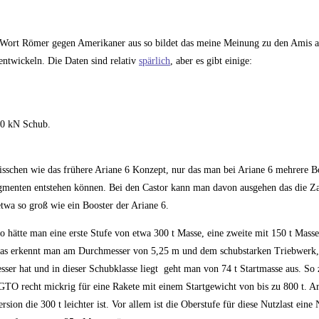
as Wort Römer gegen Amerikaner aus so bildet das meine Meinung zu den Amis
ntwickeln. Die Daten sind relativ
spärlich
, aber es gibt einige:
40 kN Schub.
n bisschen wie das frühere Ariane 6 Konzept, nur das man bei Ariane 6 mehrere 
egmenten entstehen können. Bei den Castor kann man davon ausgehen das die Za
 etwa so groß wie ein Booster der Ariane 6.
 hätte man eine erste Stufe von etwa 300 t Masse, eine zweite mit 150 t Masse
ß. Das erkennt man am Durchmesser von 5,25 m und dem schubstarken Triebwerk
er hat und in dieser Schubklasse liegt geht man von 74 t Startmasse aus. So
 GTO recht mickrig für eine Rakete mit einem Startgewicht von bis zu 800 t. Ari
rsion die 300 t leichter ist. Vor allem ist die Oberstufe für diese Nutzlast ei