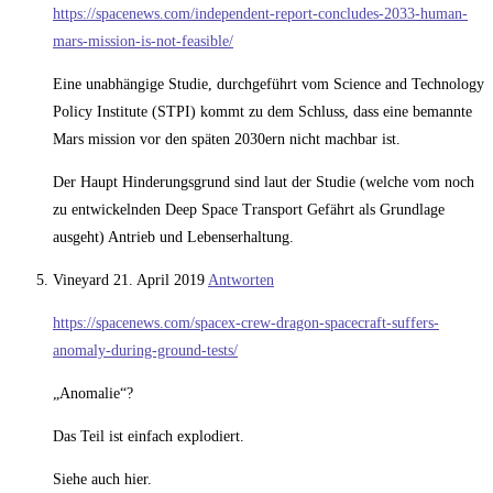
https://spacenews.com/independent-report-concludes-2033-human-
mars-mission-is-not-feasible/
Eine unabhängige Studie, durchgeführt vom Science and Technology
Policy Institute (STPI) kommt zu dem Schluss, dass eine bemannte
Mars mission vor den späten 2030ern nicht machbar ist.
Der Haupt Hinderungsgrund sind laut der Studie (welche vom noch
zu entwickelnden Deep Space Transport Gefährt als Grundlage
ausgeht) Antrieb und Lebenserhaltung.
Vineyard
21. April 2019
Antworten
https://spacenews.com/spacex-crew-dragon-spacecraft-suffers-
anomaly-during-ground-tests/
„Anomalie“?
Das Teil ist einfach explodiert.
Siehe auch hier.