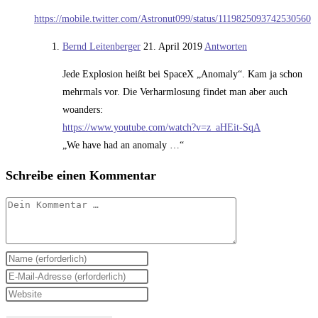
https://mobile.twitter.com/Astronut099/status/1119825093742530560
Bernd Leitenberger
21. April 2019
Antworten
Jede Explosion heißt bei SpaceX „Anomaly“. Kam ja schon
mehrmals vor. Die Verharmlosung findet man aber auch
woanders:
https://www.youtube.com/watch?v=z_aHEit-SqA
„We have had an anomaly …“
Schreibe einen Kommentar
Kommentar
Gib
deinen
Gib
Namen
deine
Gib
oder
E-
deine