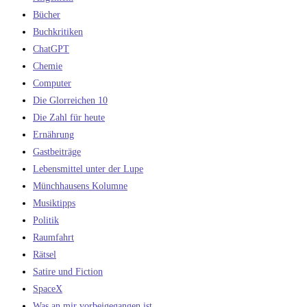
Bücher
Buchkritiken
ChatGPT
Chemie
Computer
Die Glorreichen 10
Die Zahl für heute
Ernährung
Gastbeiträge
Lebensmittel unter der Lupe
Münchhausens Kolumne
Musiktipps
Politik
Raumfahrt
Rätsel
Satire und Fiction
SpaceX
Was an mir vorbeigegangen ist