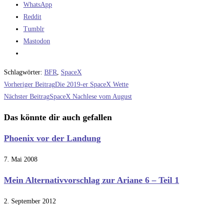
WhatsApp
Reddit
Tumblr
Mastodon
Schlagwörter
:
BFR
,
SpaceX
Weitere
Vorheriger Beitrag
Die 2019-er SpaceX Wette
Artikel
Nächster Beitrag
SpaceX Nachlese vom August
ansehen
Das könnte dir auch gefallen
Phoenix vor der Landung
7. Mai 2008
Mein Alternativvorschlag zur Ariane 6 – Teil 1
2. September 2012