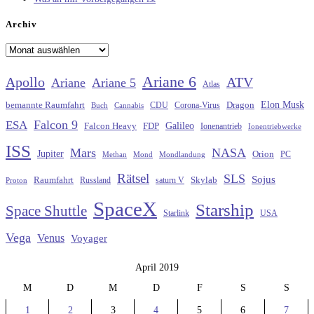
Archiv
Archiv
Ariane 6
Apollo
ATV
Ariane
Ariane 5
Atlas
Elon Musk
Dragon
bemannte Raumfahrt
CDU
Buch
Cannabis
Corona-Virus
Falcon 9
ESA
Galileo
FDP
Falcon Heavy
Ionenantrieb
Ionentriebwerke
ISS
Mars
NASA
Jupiter
Orion
Methan
Mond
PC
Mondlandung
Rätsel
SLS
Sojus
Raumfahrt
Russland
saturn V
Skylab
Proton
SpaceX
Starship
Space Shuttle
Starlink
USA
Vega
Venus
Voyager
April 2019
M
D
M
D
F
S
S
1
2
3
4
5
6
7