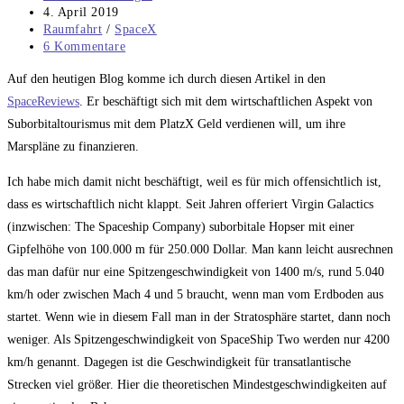
Autor:
Beitrag
4. April 2019
veröffentlicht:
Beitrags-
Raumfahrt
/
SpaceX
Kategorie:
Beitrags-
6 Kommentare
Kommentare:
Auf den heutigen Blog komme ich durch diesen Artikel in den
SpaceReviews
. Er beschäftigt sich mit dem wirtschaftlichen Aspekt von
Suborbitaltourismus mit dem PlatzX Geld verdienen will, um ihre
Marspläne zu finanzieren.
Ich habe mich damit nicht beschäftigt, weil es für mich offensichtlich ist,
dass es wirtschaftlich nicht klappt. Seit Jahren offeriert Virgin Galactics
(inzwischen: The Spaceship Company) suborbitale Hopser mit einer
Gipfelhöhe von 100.000 m für 250.000 Dollar. Man kann leicht ausrechnen
das man dafür nur eine Spitzengeschwindigkeit von 1400 m/s, rund 5.040
km/h oder zwischen Mach 4 und 5 braucht, wenn man vom Erdboden aus
startet. Wenn wie in diesem Fall man in der Stratosphäre startet, dann noch
weniger. Als Spitzengeschwindigkeit von SpaceShip Two werden nur 4200
km/h genannt. Dagegen ist die Geschwindigkeit für transatlantische
Strecken viel größer. Hier die theoretischen Mindestgeschwindigkeiten auf