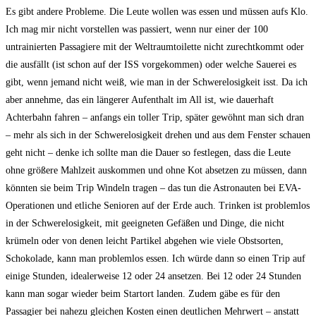
Es gibt andere Probleme. Die Leute wollen was essen und müssen aufs Klo.
Ich mag mir nicht vorstellen was passiert, wenn nur einer der 100
untrainierten Passagiere mit der Weltraumtoilette nicht zurechtkommt oder
die ausfällt (ist schon auf der ISS vorgekommen) oder welche Sauerei es
gibt, wenn jemand nicht weiß, wie man in der Schwerelosigkeit isst. Da ich
aber annehme, das ein längerer Aufenthalt im All ist, wie dauerhaft
Achterbahn fahren – anfangs ein toller Trip, später gewöhnt man sich dran
– mehr als sich in der Schwerelosigkeit drehen und aus dem Fenster schauen
geht nicht – denke ich sollte man die Dauer so festlegen, dass die Leute
ohne größere Mahlzeit auskommen und ohne Kot absetzen zu müssen, dann
könnten sie beim Trip Windeln tragen – das tun die Astronauten bei EVA-
Operationen und etliche Senioren auf der Erde auch. Trinken ist problemlos
in der Schwerelosigkeit, mit geeigneten Gefäßen und Dinge, die nicht
krümeln oder von denen leicht Partikel abgehen wie viele Obstsorten,
Schokolade, kann man problemlos essen. Ich würde dann so einen Trip auf
einige Stunden, idealerweise 12 oder 24 ansetzen. Bei 12 oder 24 Stunden
kann man sogar wieder beim Startort landen. Zudem gäbe es für den
Passagier bei nahezu gleichen Kosten einen deutlichen Mehrwert – anstatt