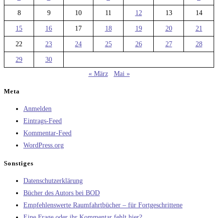
8
9
10
11
12
13
14
15
16
17
18
19
20
21
22
23
24
25
26
27
28
29
30
« März
Mai »
Meta
Anmelden
Eintrags-Feed
Kommentar-Feed
WordPress.org
Sonstiges
Datenschutzerklärung
Bücher des Autors bei BOD
Empfehlenswerte Raumfahrtbücher – für Fortgeschrittene
Eine Frage oder ihr Kommentar fehlt hier?