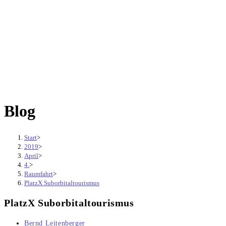
Blog
Start
>
2019
>
April
>
4.
>
Raumfahrt
>
PlatzX Suborbitaltourismus
PlatzX Suborbitaltourismus
Beitrags-
Bernd Leitenberger