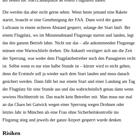
am besten die Start/Landeplätze an einem Flughafen haben.
Die werden das aber nicht gerne sehen. Wenn heute jemand eine Rakete
startet, braucht er eine Genehmigung der FAA. Dann wird der ganze
Luftraum in einem sicheren Abstand gesperrt, solange der Start läuft. Bei
einem Flugplatz, wo im Minutenabstand Flugzeuge starten und landen, legt
das den ganzen Betrieb lahm. Nicht nur das – alle ankommenden Flugzeuge
müssen eine Warteschliefe drehen. Die Ankunft verzögert sich um die Zeit
der Sperrung, was weder dem Flugplatzbetreiber noch den Passagieren recht
ist. Selbst wenn es nur eine halbe Stunde ist – kürzer wird es nicht gehen,
denn die Erststufe soll ja wieder nach dem Start landen und muss danach
gesichert werden. Dann fällt bei nur einem Start und einer Landung am Tag
der Flugplatz für eine Stunde aus und das wahrscheinlich genau dann wenn
sowieso Hochbetrieb ist. Das macht kein Betreiber mit. Man muss nur mal
an das Chaos bei Gatwick wegen einer Sperrung wegen Drohnen oder
letztes Jahr in München als eine Frau ohne Sicherheitskontrolle ins
Flugzeug stieg und jeweils der ganze Airport gesperrt wurde denken.
Risiken