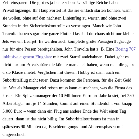
Zeit einsparen. Die gibt es ja heute schon. Unzählige Reiche haben
Privatflugzeuge. Ihr Hauptvorteil ist das sie einfach starten können, wann
sie wollen, ohne auf den nächsten Linienflug zu warten und ohne zwei
Stunden in der Sicherheitskontrolle zu verbringen. Manch wie John
Travolta haben sogar eine ganze Flotte. Das sind durchaus nicht nur kleine
Jets wie ein Learjet. Es werden auch komplette große Passagierflugzeuge
nur für eine Person bereitgehalten. John Travolta hat z. B. Eine
Boeing 707
inklusive eigenem Flugplatz
mit zwei Start/Landebahnen. Dabei geht es
nicht nur um Privatsphäre die könnte man auch haben, wenn man die ganze
erste Klasse mietet. Verglichen mit diesem Hobby ist dann auch ein
Suborbitalflug nicht teuer. Dazu kommen die Personen, für die Zeit Geld
ist. Wer als Manager viel reisen muss kann ausrechnen, was die Firma das
kostet. Ein Spitzenmanager der 10 Millionen Euro pro Jahr kostet, bei 250
Arbeitstagen mit je 14 Stunden, kommt auf einen Stundenlohn von knapp
3.000 Euro – wenn dann ein Flug ans andere Ende der Welt einen Tag
dauert, dann ist das nicht billig. Im Suborbitaltourismus ist man in
spätestens 90 Minuten da, Beschleunigungs- und Abbremsphasen mit
eingerechnet.