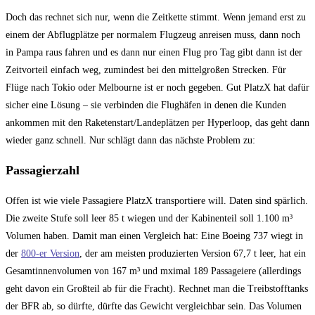
Doch das rechnet sich nur, wenn die Zeitkette stimmt. Wenn jemand erst zu
einem der Abflugplätze per normalem Flugzeug anreisen muss, dann noch
in Pampa raus fahren und es dann nur einen Flug pro Tag gibt dann ist der
Zeitvorteil einfach weg, zumindest bei den mittelgroßen Strecken. Für
Flüge nach Tokio oder Melbourne ist er noch gegeben. Gut PlatzX hat dafür
sicher eine Lösung – sie verbinden die Flughäfen in denen die Kunden
ankommen mit den Raketenstart/Landeplätzen per Hyperloop, das geht dann
wieder ganz schnell. Nur schlägt dann das nächste Problem zu:
Passagierzahl
Offen ist wie viele Passagiere PlatzX transportiere will. Daten sind spärlich.
Die zweite Stufe soll leer 85 t wiegen und der Kabinenteil soll 1.100 m³
Volumen haben. Damit man einen Vergleich hat: Eine Boeing 737 wiegt in
der
800-er Version
, der am meisten produzierten Version 67,7 t leer, hat ein
Gesamtinnenvolumen von 167 m³ und mximal 189 Passageiere (allerdings
geht davon ein Großteil ab für die Fracht). Rechnet man die Treibstofftanks
der BFR ab, so dürfte, dürfte das Gewicht vergleichbar sein. Das Volumen