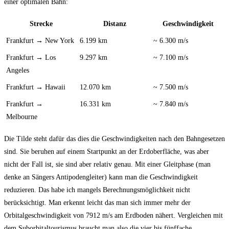
einer optimalen Bahn:
Strecke
Distanz
Geschwindigkeit
Frankfurt → New York
6.199 km
~ 6.300 m/s
Frankfurt → Los
9.297 km
~ 7.100 m/s
Angeles
Frankfurt → Hawaii
12.070 km
~ 7.500 m/s
Frankfurt →
16.331 km
~ 7.840 m/s
Melbourne
Die Tilde steht dafür das dies die Geschwindigkeiten nach den Bahngesetzen
sind. Sie beruhen auf einem Startpunkt an der Erdoberfläche, was aber
nicht der Fall ist, sie sind aber relativ genau. Mit einer Gleitphase (man
denke an Sängers Antipodengleiter) kann man die Geschwindigkeit
reduzieren. Das habe ich mangels Berechnungsmöglichkeit nicht
berücksichtigt. Man erkennt leicht das man sich immer mehr der
Orbitalgeschwindigkeit von 7912 m/s am Erdboden nähert. Vergleichen mit
dem Suborbitaltourismus braucht man also die vier bis fünffache