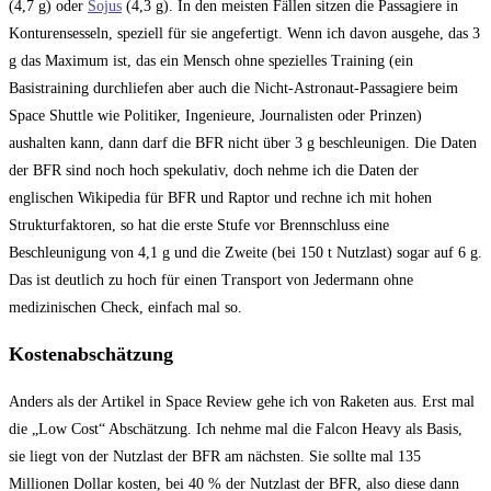
(4,7 g) oder
Sojus
(4,3 g). In den meisten Fällen sitzen die Passagiere in
Konturensesseln, speziell für sie angefertigt. Wenn ich davon ausgehe, das 3
g das Maximum ist, das ein Mensch ohne spezielles Training (ein
Basistraining durchliefen aber auch die Nicht-Astronaut-Passagiere beim
Space Shuttle wie Politiker, Ingenieure, Journalisten oder Prinzen)
aushalten kann, dann darf die BFR nicht über 3 g beschleunigen. Die Daten
der BFR sind noch hoch spekulativ, doch nehme ich die Daten der
englischen Wikipedia für BFR und Raptor und rechne ich mit hohen
Strukturfaktoren, so hat die erste Stufe vor Brennschluss eine
Beschleunigung von 4,1 g und die Zweite (bei 150 t Nutzlast) sogar auf 6 g.
Das ist deutlich zu hoch für einen Transport von Jedermann ohne
medizinischen Check, einfach mal so.
Kostenabschätzung
Anders als der Artikel in Space Review gehe ich von Raketen aus. Erst mal
die „Low Cost“ Abschätzung. Ich nehme mal die Falcon Heavy als Basis,
sie liegt von der Nutzlast der BFR am nächsten. Sie sollte mal 135
Millionen Dollar kosten, bei 40 % der Nutzlast der BFR, also diese dann