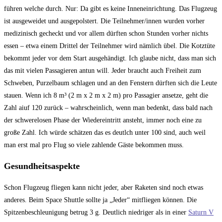
führen welche durch. Nur: Da gibt es keine Inneneinrichtung. Das Flugzeug
ist ausgeweidet und ausgepolstert. Die Teilnehmer/innen wurden vorher
medizinisch gecheckt und vor allem dürften schon Stunden vorher nichts
essen – etwa einem Drittel der Teilnehmer wird nämlich übel. Die Kotztüte
bekommt jeder vor dem Start ausgehändigt. Ich glaube nicht, dass man sich
das mit vielen Passagieren antun will. Jeder braucht auch Freiheit zum
Schweben, Purzelbaum schlagen und an den Fenstern dürften sich die Leute
stauen. Wenn ich 8 m³ (2 m x 2 m x 2 m) pro Passagier ansetze, geht die
Zahl aiuf 120 zurück – wahrscheinlich, wenn man bedenkt, dass bald nach
der schwerelosen Phase der Wiedereintritt ansteht, immer noch eine zu
große Zahl. Ich würde schätzen das es deutlch unter 100 sind, auch weil
man erst mal pro Flug so viele zahlende Gäste bekommen muss.
Gesundheitsaspekte
Schon Flugzeug fliegen kann nicht jeder, aber Raketen sind noch etwas
anderes. Beim Space Shuttle sollte ja „Jeder“ mitfliegen können. Die
Spitzenbeschleunigung betrug 3 g. Deutlich niedriger als in einer
Saturn V