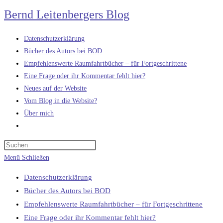
Zum
Bernd Leitenbergers Blog
Inhalt
springen
Datenschutzerklärung
Bücher des Autors bei BOD
Empfehlenswerte Raumfahrtbücher – für Fortgeschrittene
Eine Frage oder ihr Kommentar fehlt hier?
Neues auf der Website
Vom Blog in die Website?
Über mich
Website-
Suche
umschalten
Menü
Schließen
Datenschutzerklärung
Bücher des Autors bei BOD
Empfehlenswerte Raumfahrtbücher – für Fortgeschrittene
Eine Frage oder ihr Kommentar fehlt hier?