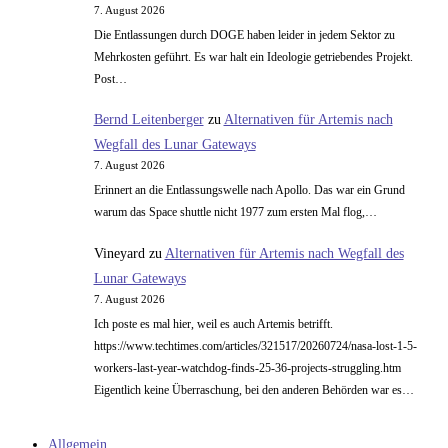
7. August 2026
Die Entlassungen durch DOGE haben leider in jedem Sektor zu
Mehrkosten geführt. Es war halt ein Ideologie getriebendes Projekt.
Post…
Bernd Leitenberger
zu
Alternativen für Artemis nach
Wegfall des Lunar Gateways
7. August 2026
Erinnert an die Entlassungswelle nach Apollo. Das war ein Grund
warum das Space shuttle nicht 1977 zum ersten Mal flog,…
Vineyard
zu
Alternativen für Artemis nach Wegfall des
Lunar Gateways
7. August 2026
Ich poste es mal hier, weil es auch Artemis betrifft.
https://www.techtimes.com/articles/321517/20260724/nasa-lost-1-5-
workers-last-year-watchdog-finds-25-36-projects-struggling.htm
Eigentlich keine Überraschung, bei den anderen Behörden war es…
Allgemein