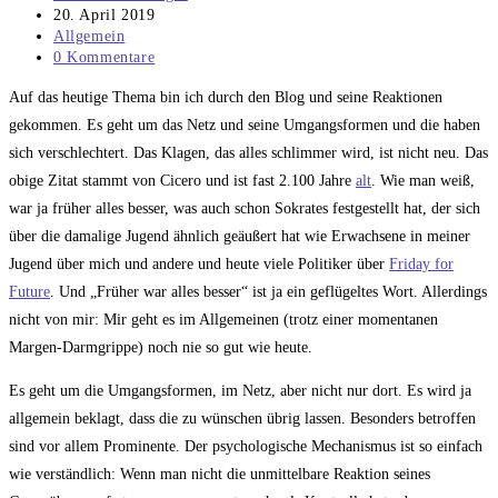
Autor:
Beitrag
20. April 2019
veröffentlicht:
Beitrags-
Allgemein
Kategorie:
Beitrags-
0 Kommentare
Kommentare:
Auf das heutige Thema bin ich durch den Blog und seine Reaktionen
gekommen. Es geht um das Netz und seine Umgangsformen und die haben
sich verschlechtert. Das Klagen, das alles schlimmer wird, ist nicht neu. Das
obige Zitat stammt von Cicero und ist fast 2.100 Jahre
alt
. Wie man weiß,
war ja früher alles besser, was auch schon Sokrates festgestellt hat, der sich
über die damalige Jugend ähnlich geäußert hat wie Erwachsene in meiner
Jugend über mich und andere und heute viele Politiker über
Friday for
Future
. Und „Früher war alles besser“ ist ja ein geflügeltes Wort. Allerdings
nicht von mir: Mir geht es im Allgemeinen (trotz einer momentanen
Margen-Darmgrippe) noch nie so gut wie heute.
Es geht um die Umgangsformen, im Netz, aber nicht nur dort. Es wird ja
allgemein beklagt, dass die zu wünschen übrig lassen. Besonders betroffen
sind vor allem Prominente. Der psychologische Mechanismus ist so einfach
wie verständlich: Wenn man nicht die unmittelbare Reaktion seines