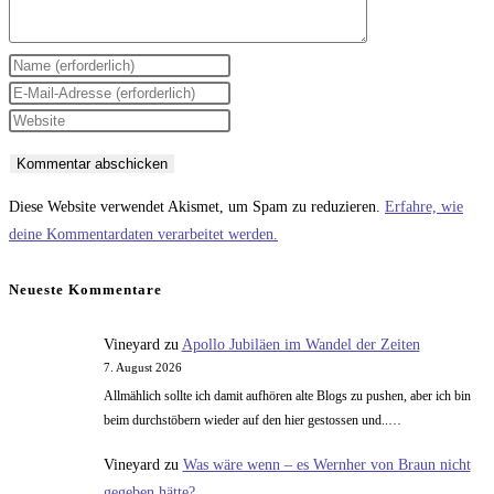
Gib
deinen
Gib
Namen
deine
Gib
oder
E-
deine
Benutzernamen
Mail-
Website-
zum
Adresse
URL
Diese Website verwendet Akismet, um Spam zu reduzieren.
Erfahre, wie
Kommentieren
zum
ein
deine Kommentardaten verarbeitet werden.
ein
Kommentieren
(optional)
ein
Neueste Kommentare
Vineyard
zu
Apollo Jubiläen im Wandel der Zeiten
7. August 2026
Allmählich sollte ich damit aufhören alte Blogs zu pushen, aber ich bin
beim durchstöbern wieder auf den hier gestossen und..…
Vineyard
zu
Was wäre wenn – es Wernher von Braun nicht
gegeben hätte?