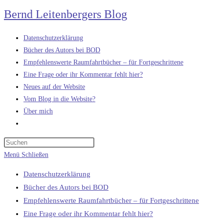
Zum
Bernd Leitenbergers Blog
Inhalt
springen
Datenschutzerklärung
Bücher des Autors bei BOD
Empfehlenswerte Raumfahrtbücher – für Fortgeschrittene
Eine Frage oder ihr Kommentar fehlt hier?
Neues auf der Website
Vom Blog in die Website?
Über mich
Website-
Suche
umschalten
Menü
Schließen
Datenschutzerklärung
Bücher des Autors bei BOD
Empfehlenswerte Raumfahrtbücher – für Fortgeschrittene
Eine Frage oder ihr Kommentar fehlt hier?