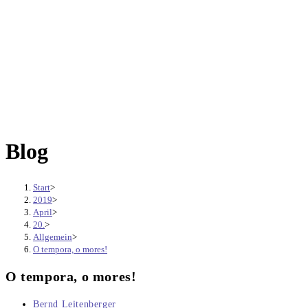
Blog
Start
>
2019
>
April
>
20.
>
Allgemein
>
O tempora, o mores!
O tempora, o mores!
Beitrags-
Bernd Leitenberger