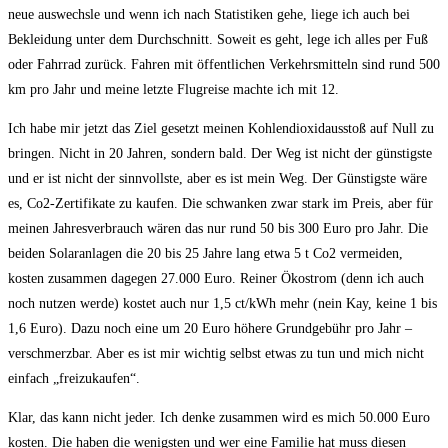
neue auswechsle und wenn ich nach Statistiken gehe, liege ich auch bei
Bekleidung unter dem Durchschnitt. Soweit es geht, lege ich alles per Fuß
oder Fahrrad zurück. Fahren mit öffentlichen Verkehrsmitteln sind rund 500
km pro Jahr und meine letzte Flugreise machte ich mit 12.
Ich habe mir jetzt das Ziel gesetzt meinen Kohlendioxidausstoß auf Null zu
bringen. Nicht in 20 Jahren, sondern bald. Der Weg ist nicht der günstigste
und er ist nicht der sinnvollste, aber es ist mein Weg. Der Günstigste wäre
es, Co2-Zertifikate zu kaufen. Die schwanken zwar stark im Preis, aber für
meinen Jahresverbrauch wären das nur rund 50 bis 300 Euro pro Jahr. Die
beiden Solaranlagen die 20 bis 25 Jahre lang etwa 5 t Co2 vermeiden,
kosten zusammen dagegen 27.000 Euro. Reiner Ökostrom (denn ich auch
noch nutzen werde) kostet auch nur 1,5 ct/kWh mehr (nein Kay, keine 1 bis
1,6 Euro). Dazu noch eine um 20 Euro höhere Grundgebühr pro Jahr –
verschmerzbar. Aber es ist mir wichtig selbst etwas zu tun und mich nicht
einfach „freizukaufen“.
Klar, das kann nicht jeder. Ich denke zusammen wird es mich 50.000 Euro
kosten. Die haben die wenigsten und wer eine Familie hat muss diesen