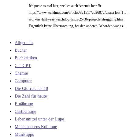
Ich poste es mal hier, weil es auch Artemis betrifft.
https://www.techtimes.com/articles/321517/20260724/nasa-lost-1-5-
workers-last-year-watchdog-finds-25-36-projects-struggling.htm
Eigentlich keine Überraschung, bei den anderen Behörden war es…
Allgemein
Bücher
Buchkritiken
ChatGPT
Chemie
Computer
Die Glorreichen 10
Die Zahl für heute
Ernährung
Gastbeiträge
Lebensmittel unter der Lupe
Münchhausens Kolumne
Musiktipps