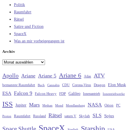
Politik
Raumfahrt
Rätsel
Satire und Fiction
SpaceX
Was an mir vorbeigegangen ist
Archiv
Archiv
Ariane 6
Apollo
ATV
Ariane
Ariane 5
Atlas
Elon Musk
Dragon
bemannte Raumfahrt
CDU
Buch
Cannabis
Corona-Virus
Falcon 9
ESA
Galileo
FDP
Falcon Heavy
Ionenantrieb
Ionentriebwerke
ISS
Mars
NASA
Jupiter
Orion
Methan
Mond
PC
Mondlandung
Rätsel
SLS
Sojus
Raumfahrt
Russland
saturn V
Skylab
Proton
SpaceX
Starship
Space Shuttle
Starlink
USA