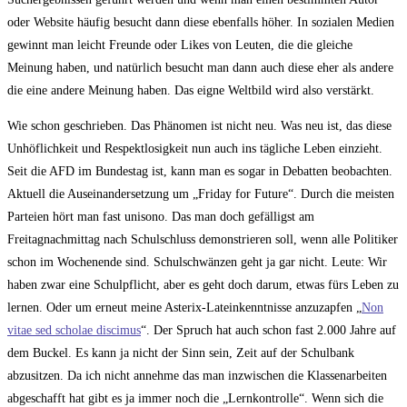
oder Website häufig besucht dann diese ebenfalls höher. In sozialen Medien
gewinnt man leicht Freunde oder Likes von Leuten, die die gleiche
Meinung haben, und natürlich besucht man dann auch diese eher als andere
die eine andere Meinung haben. Das eigne Weltbild wird also verstärkt.
Wie schon geschrieben. Das Phänomen ist nicht neu. Was neu ist, das diese
Unhöflichkeit und Respektlosigkeit nun auch ins tägliche Leben einzieht.
Seit die AFD im Bundestag ist, kann man es sogar in Debatten beobachten.
Aktuell die Auseinandersetzung um „Friday for Future“. Durch die meisten
Parteien hört man fast unisono. Das man doch gefälligst am
Freitagnachmittag nach Schulschluss demonstrieren soll, wenn alle Politiker
schon im Wochenende sind. Schulschwänzen geht ja gar nicht. Leute: Wir
haben zwar eine Schulpflicht, aber es geht doch darum, etwas fürs Leben zu
lernen. Oder um erneut meine Asterix-Lateinkenntnisse anzuzapfen „
Non
vitae sed scholae discimus
“. Der Spruch hat auch schon fast 2.000 Jahre auf
dem Buckel. Es kann ja nicht der Sinn sein, Zeit auf der Schulbank
abzusitzen. Da ich nicht annehme das man inzwischen die Klassenarbeiten
abgeschafft hat gibt es ja immer noch die „Lernkontrolle“. Wenn sich die