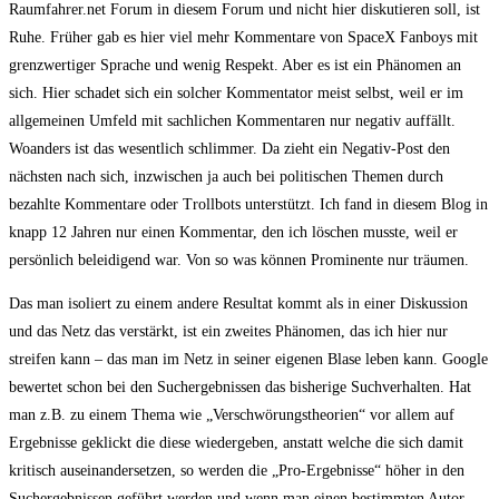
Raumfahrer.net Forum in diesem Forum und nicht hier diskutieren soll, ist
Ruhe. Früher gab es hier viel mehr Kommentare von SpaceX Fanboys mit
grenzwertiger Sprache und wenig Respekt. Aber es ist ein Phänomen an
sich. Hier schadet sich ein solcher Kommentator meist selbst, weil er im
allgemeinen Umfeld mit sachlichen Kommentaren nur negativ auffällt.
Woanders ist das wesentlich schlimmer. Da zieht ein Negativ-Post den
nächsten nach sich, inzwischen ja auch bei politischen Themen durch
bezahlte Kommentare oder Trollbots unterstützt. Ich fand in diesem Blog in
knapp 12 Jahren nur einen Kommentar, den ich löschen musste, weil er
persönlich beleidigend war. Von so was können Prominente nur träumen.
Das man isoliert zu einem andere Resultat kommt als in einer Diskussion
und das Netz das verstärkt, ist ein zweites Phänomen, das ich hier nur
streifen kann – das man im Netz in seiner eigenen Blase leben kann. Google
bewertet schon bei den Suchergebnissen das bisherige Suchverhalten. Hat
man z.B. zu einem Thema wie „Verschwörungstheorien“ vor allem auf
Ergebnisse geklickt die diese wiedergeben, anstatt welche die sich damit
kritisch auseinandersetzen, so werden die „Pro-Ergebnisse“ höher in den
Suchergebnissen geführt werden und wenn man einen bestimmten Autor