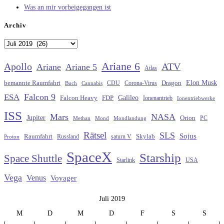
Was an mir vorbeigegangen ist
Archiv
Archiv
Ariane 6
Apollo
ATV
Ariane
Ariane 5
Atlas
Elon Musk
Dragon
bemannte Raumfahrt
CDU
Buch
Cannabis
Corona-Virus
Falcon 9
ESA
Galileo
FDP
Falcon Heavy
Ionenantrieb
Ionentriebwerke
ISS
Mars
NASA
Jupiter
Orion
Methan
Mond
PC
Mondlandung
Rätsel
SLS
Sojus
Raumfahrt
Russland
saturn V
Skylab
Proton
SpaceX
Starship
Space Shuttle
Starlink
USA
Vega
Venus
Voyager
Juli 2019
M
D
M
D
F
S
S