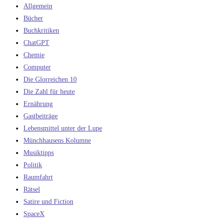
Allgemein
Bücher
Buchkritiken
ChatGPT
Chemie
Computer
Die Glorreichen 10
Die Zahl für heute
Ernährung
Gastbeiträge
Lebensmittel unter der Lupe
Münchhausens Kolumne
Musiktipps
Politik
Raumfahrt
Rätsel
Satire und Fiction
SpaceX