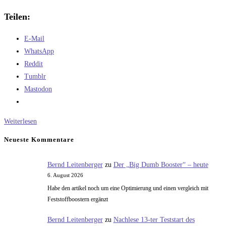
Teilen:
E-Mail
WhatsApp
Reddit
Tumblr
Mastodon
Die
Weiterlesen
schlechtesten
Neueste Kommentare
Computer
aller
Bernd Leitenberger
zu
Der „Big Dumb Booster“ – heute
Zeiten:
6. August 2026
Der
Habe den artikel noch um eine Optimierung und einen vergleich mit
MSX
Feststoffboostern ergänzt
Standard
Bernd Leitenberger
zu
Nachlese 13-ter Teststart des