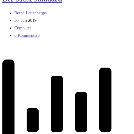
Beitrags-
Bernd Leitenberger
Autor:
Beitrag
30. Juli 2019
veröffentlicht:
Beitrags-
Computer
Kategorie:
Beitrags-
6 Kommentare
Kommentare: