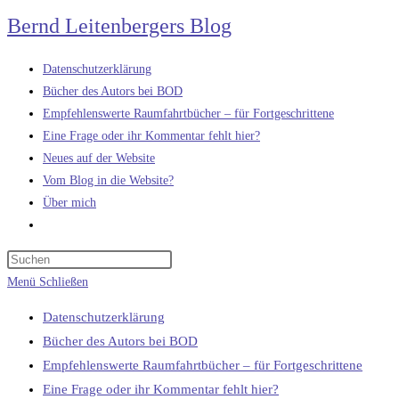
Zum
Bernd Leitenbergers Blog
Inhalt
springen
Datenschutzerklärung
Bücher des Autors bei BOD
Empfehlenswerte Raumfahrtbücher – für Fortgeschrittene
Eine Frage oder ihr Kommentar fehlt hier?
Neues auf der Website
Vom Blog in die Website?
Über mich
Website-
Suche
umschalten
Menü
Schließen
Datenschutzerklärung
Bücher des Autors bei BOD
Empfehlenswerte Raumfahrtbücher – für Fortgeschrittene
Eine Frage oder ihr Kommentar fehlt hier?