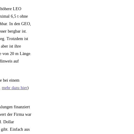
ne höhere LEO
aximal 6,5 t ohne
chbar. In den GEO,
sser bergbar ist.
weg. Trotzdem ist
 aber ist ihre
ine von 20 m Länge.
inweis auf
ie bei einem
t,
mehr dazu hier
)
klungen finanziert
wert der Firma war
d. Dollar
 gibt. Einfach aus