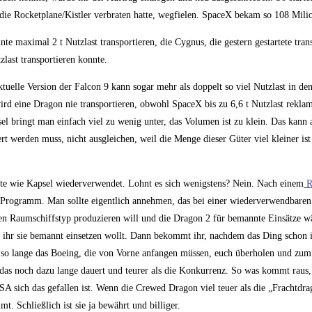
r die Rocketplane/Kistler verbraten hatte, wegfielen. SpaceX bekam so 108 Mili
e maximal 2 t Nutzlast transportieren, die Cygnus, die gestern gestartete trans
last transportieren konnte.
ktuelle Version der Falcon 9 kann sogar mehr als doppelt so viel Nutzlast in d
wird eine Dragon nie transportieren, obwohl SpaceX bis zu 6,6 t Nutzlast rekla
sel bringt man einfach viel zu wenig unter, das Volumen ist zu klein. Das kann 
rt werden muss, nicht ausgleichen, weil die Menge dieser Güter viel kleiner is
ete wie Kapsel wiederverwendet. Lohnt es sich wenigstens? Nein. Nach einem
R
-Programm. Man sollte eigentlich annehmen, das bei einer wiederverwendbaren
nen Raumschiffstyp produzieren will und die Dragon 2 für bemannte Einsätze wä
ass ihr sie bemannt einsetzen wollt. Dann bekommt ihr, nachdem das Ding schon 
 so lange das Boeing, die von Vorne anfangen müssen, euch überholen und zum S
 das noch dazu lange dauert und teurer als die Konkurrenz. So was kommt raus
A sich das gefallen ist. Wenn die Crewed Dragon viel teuer als die „Frachtdra
. Schließlich ist sie ja bewährt und billiger.