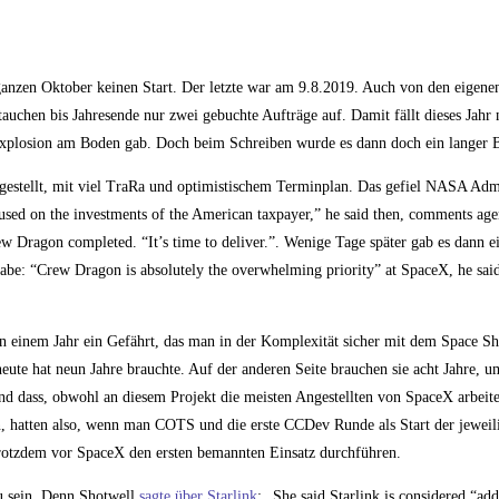
 ganzen Oktober keinen Start. Der letzte war am 9.8.2019. Auch von den eigenen
auchen bis Jahresende nur zwei gebuchte Aufträge auf. Damit fällt dieses Jahr n
 Explosion am Boden gab. Doch beim Schreiben wurde es dann doch ein langer 
gestellt, mit viel TraRa und optimistischem Terminplan. Das gefiel NASA Admi
used on the investments of the American taxpayer,” he said then, comments agen
rew Dragon completed. “It’s time to deliver.”. Wenige Tage später gab es dann 
be: “Crew Dragon is absolutely the overwhelming priority” at SpaceX, he said
n einem Jahr ein Gefährt, das man in der Komplexität sicher mit dem Space Sh
ute hat neun Jahre brauchte. Auf der anderen Seite brauchen sie acht Jahre, u
 dass, obwohl an diesem Projekt die meisten Angestellten von SpaceX arbeite
, hatten also, wenn man COTS und die erste CCDev Runde als Start der jeweil
trotzdem vor SpaceX den ersten bemannten Einsatz durchführen.
zu sein. Denn Shotwell
sagte über Starlink
: „She said Starlink is considered “add