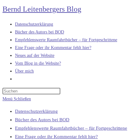
Zum
Bernd Leitenbergers Blog
Inhalt
springen
Datenschutzerklärung
Bücher des Autors bei BOD
Empfehlenswerte Raumfahrtbücher – für Fortgeschrittene
Eine Frage oder ihr Kommentar fehlt hier?
Neues auf der Website
Vom Blog in die Website?
Über mich
Website-
Suche
umschalten
Menü
Schließen
Datenschutzerklärung
Bücher des Autors bei BOD
Empfehlenswerte Raumfahrtbücher – für Fortgeschrittene
Eine Frage oder ihr Kommentar fehlt hier?