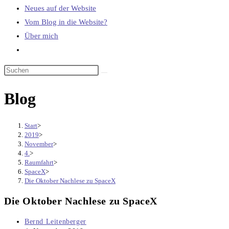
Neues auf der Website
Vom Blog in die Website?
Über mich
Website-
Suche
umschalten
Blog
Start
>
2019
>
November
>
4.
>
Raumfahrt
>
SpaceX
>
Die Oktober Nachlese zu SpaceX
Die Oktober Nachlese zu SpaceX
Beitrags-
Bernd Leitenberger