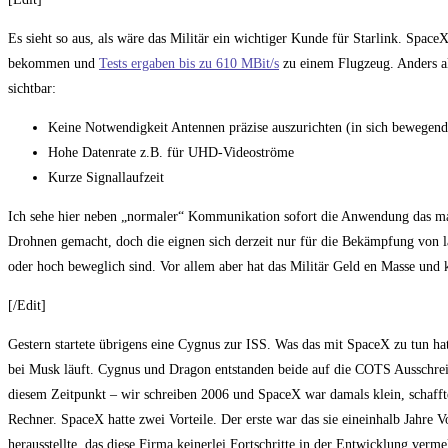
Es sieht so aus, als wäre das Militär ein wichtiger Kunde für Starlink. Spa
bekommen und
Tests ergaben bis zu 610 MBit/s
zu einem Flugzeug. Anders als
sichtbar:
Keine Notwendigkeit Antennen präzise auszurichten (in sich bewegen
Hohe Datenrate z.B. für UHD-Videoströme
Kurze Signallaufzeit
Ich sehe hier neben „normaler“ Kommunikation sofort die Anwendung das man
Drohnen gemacht, doch die eignen sich derzeit nur für die Bekämpfung von l
oder hoch beweglich sind. Vor allem aber hat das Militär Geld en Masse und k
[/Edit]
Gestern startete übrigens eine Cygnus zur ISS. Was das mit SpaceX zu tun hat?
bei Musk läuft. Cygnus und Dragon entstanden beide auf die COTS Ausschr
diesem Zeitpunkt – wir schreiben 2006 und SpaceX war damals klein, schaffte 
Rechner. SpaceX hatte zwei Vorteile. Der erste war das sie eineinhalb Jahre 
herausstellte, das diese Firma keinerlei Fortschritte in der Entwicklung ver