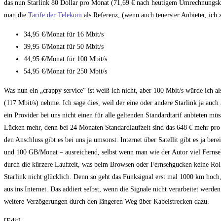
das nun Starlink 80 Dollar pro Monat (71,69 € nach heutigem Umrechnungskurs)
man die
Tarife der Telekom
als Referenz, (wenn auch teuerster Anbieter, ich
34,95 €/Monat für 16 Mbit/s
39,95 €/Monat für 50 Mbit/s
44,95 €/Monat für 100 Mbit/s
54,95 €/Monat für 250 Mbit/s
Was nun ein „crappy service“ ist weiß ich nicht, aber 100 Mbit/s würde ich
(117 Mbit/s) nehme. Ich sage dies, weil der eine oder andere Starlink ja auc
ein Provider bei uns nicht einen für alle geltenden Standardtarif anbieten mü
Lücken mehr, denn bei 24 Monaten Standardlaufzeit sind das 648 € mehr pro 
den Anschluss gibt es bei uns ja umsonst. Internet über Satellit gibt es ja ber
und 100 GB/Monat – ausreichend, selbst wenn man wie der Autor viel Fernse
durch die kürzere Laufzeit, was beim Browsen oder Fernsehgucken keine Rolle
Starlink nicht glücklich. Denn so geht das Funksignal erst mal 1000 km hoch,
aus ins Internet. Das addiert selbst, wenn die Signale nicht verarbeitet wer
weitere Verzögerungen durch den längeren Weg über Kabelstrecken dazu.
[Edit]