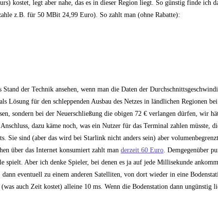
 kostet, legt aber nahe, das es in dieser Region liegt. So günstig finde ich 
 zahle z.B. für 50 MBit 24,99 Euro). So zahlt man (ohne Rabatte):
 als Stand der Technik ansehen, wenn man die Daten der Durchschnittsgeschwind
h als Lösung für den schleppenden Ausbau des Netzes in ländlichen Regionen bei
ssen, sondern bei der Neuerschließung die obigen 72 € verlangen dürfen, wir hät
Anschluss, dazu käme noch, was ein Nutzer für das Terminal zahlen müsste, d
eits. Sie sind (aber das wird bei Starlink nicht anders sein) aber volumenbegrenz
hen über das Internet konsumiert zahlt man
derzeit 60 Euro
. Demgegenüber pun
 spielt. Aber ich denke Spieler, bei denen es ja auf jede Millisekunde ankom
 dann eventuell zu einem anderen Satelliten, von dort wieder in eine Bodensta
den (was auch Zeit kostet) alleine 10 ms. Wenn die Bodenstation dann ungünstig