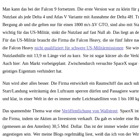
Man kann das bei der Falcon 9 fortsetzen. Die erste Version war zu klein für
Nutzlast als jede Delta 4 und Atlas V Variante mit Ausnahme der Delta 4H. T
Bergung ab und die gelten nur für einen 1800 m/s
Δ
V GTO, sind also mit Sta
wichtig für das US-Militär, sinkt die Nutzlast auf fast Null ab. Das liegt an 
Für das US-Militär braucht die Firma die Falcon Heavy, die sie fünf Jahre na
die Falcon Heavy
nicht qualifiziert für schwere US-Militärmissionen
: Sie wir
Nutzlasthülle mit 13,9 m Länge viel zu kurz. Sie ist sogar kürzer als die Ve
Auch hier: Am Markt vorbeigeplant. Zwischendurch versuchte SpaceX sogar 
geistiges Eigentum verhindert hat.
Nun wird aber alles besser. Die Firma entwickelt ein Raumschiff das auch sub
Start/Landung weiträumig den Luftraum sperren dürfen und Passagiere warten
und klar, in einer Welt in der es immer mehr Leichtsatelliten von 1 bis 100 kg
Das spannendste Thema war eine
Veröffentlichung von Wallstreet
. SpaceX ist
die Firma, indem sie Aktien an Investoren verkauft. Da gab es wieder eine 
(gemessen an den Anteilen) 30,5 Mrd. Dollar. Das ist der immer wieder zitie
angestiegen sein. Wer meine Blogs regelmäßig liest, weiß das ich von der Wirt