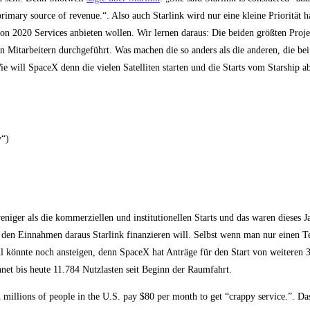
primary source of revenue.“. Also auch Starlink wird nur eine kleine Priorität 
on 2020 Services anbieten wollen. Wir lernen daraus: Die beiden größten Projek
 Mitarbeitern durchgeführt. Was machen die so anders als die anderen, die bei
 will SpaceX denn die vielen Satelliten starten und die Starts vom Starship 
“)
eniger als die kommerziellen und institutionellen Starts und das waren dieses J
t den Einnahmen daraus Starlink finanzieren will. Selbst wenn man nur einen T
ahl könnte noch ansteigen, denn SpaceX hat Anträge für den Start von weiteren 3
hnet bis heute 11.784 Nutzlasten seit Beginn der Raumfahrt.
d millions of people in the U.S. pay $80 per month to get “crappy service.”. Da