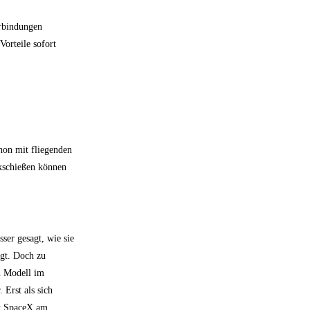
erbindungen
Vorteile sofort
hon mit fliegenden
ckschießen können
ser gesagt, wie sie
gt. Doch zu
in Modell im
 Erst als sich
et SpaceX am