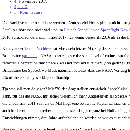
Autor:
Beitrag
4. November 2019
veröffentlicht:
Beitrags-
SpaceX
Kategorie:
Beitrags-
17 Kommentare
Kommentare:
Die Nachlese sollte heute kurz werden. Denn so viel Neues gibt es nicht. Im
Satelliten hört man nicht viel und im
Launch Schedule von Spaceflight Now
t
2018 zurück, sondern auch hinter 2017 nur wenig besser als 2016 als es die
Kurz vor der
letzten Nachlese
hat Musk sein letztes Mockup des Starships vor
Bridenstine
gar nicht
: „NASA expects to see the same level of enthusiasm foc
reflected a perception that SpaceX was not focused sufficiently on getting C
Bridenstine bei SpaceX wo Musk natürlich betonte, dass die NASA Vorrang ha
5% of the company working on Starship.
Tja was soll man da sagen? Mit 5% der Angestellten entwickelt SpaceX also i
kann, für das die NASA mit sicher wesentlich mehr Angestellten als SpaceX he
die unbemannt 2011 zum ersten Mal flog, eine bemannte Kapsel zu machen und
auch im Terminplan hinterherhinken mussten dagegen ganz bei Null anfangen
Entwicklungen nimmt, drei Jahre aufzuholen und werden so wie es aussieht 
Was die Prioritäten sind, scheint innerhalb von SpaceX nicht so richtig klar 