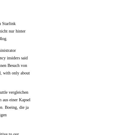
 Starlink
icht nur hinter
Blog.
nistrator
cy insiders said
einen Besuch von
, with only about
uttle vergleichen
m aus einer Kapsel
n. Boeing, die ja
igen
itive to our