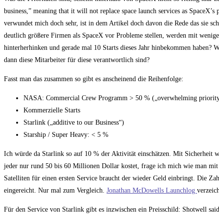
business,” meaning that it will not replace space launch services as SpaceX’s 
verwundet mich doch sehr, ist in dem Artikel doch davon die Rede das sie sch
deutlich größere Firmen als SpaceX vor Probleme stellen, werden mit wenigen
hinterherhinken und gerade mal 10 Starts dieses Jahr hinbekommen haben? Wie
dann diese Mitarbeiter für diese verantwortlich sind?
Fasst man das zusammen so gibt es anscheinend die Reihenfolge:
NASA: Commercial Crew Programm > 50 % („overwhelming priority
Kommerzielle Starts
Starlink („additive to our Business“)
Starship / Super Heavy: < 5 %
Ich würde da Starlink so auf 10 % der Aktivität einschätzen. Mit Sicherheit w
jeder nur rund 50 bis 60 Millionen Dollar kostet, frage ich mich wie man mi
Satelliten für einen ersten Service braucht der wieder Geld einbringt. Die Z
eingereicht. Nur mal zum Vergleich.
Jonathan McDowells Launchlog
verzeic
Für den Service von Starlink gibt es inzwischen ein Preisschild: Shotwell sai