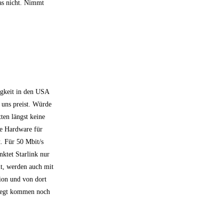
das nicht. Nimmt
igkeit in den USA
 uns preist. Würde
ten längst keine
ie Hardware für
t. Für 50 Mbit/s
ktet Starlink nur
mt, werden auch mit
tion und von dort
 liegt kommen noch