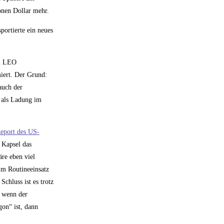
onen Dollar mehr.
portierte ein neues
en LEO
miert. Der Grund:
auch der
t als Ladung im
eport des US-
 Kapsel das
re eben viel
im Routineeinsatz
chluss ist es trotz
, wenn der
gon“ ist, dann