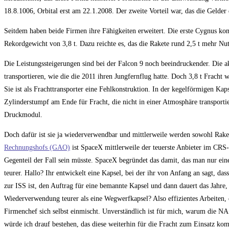
18.8.1006, Orbital erst am 22.1.2008. Der zweite Vorteil war, das die Gelde
Seitdem haben beide Firmen ihre Fähigkeiten erweitert. Die erste Cygnus konnt
Rekordgewicht von 3,8 t. Dazu reichte es, das die Rakete rund 2,5 t mehr Nutz
Die Leistungssteigerungen sind bei der Falcon 9 noch beeindruckender. Die a
transportieren, wie die die 2011 ihren Jungfernflug hatte. Doch 3,8 t Fracht 
Sie ist als Frachttransporter eine Fehlkonstruktion. In der kegelförmigen Kap
Zylinderstumpf am Ende für Fracht, die nicht in einer Atmosphäre transportie
Druckmodul.
Doch dafür ist sie ja wiederverwendbar und mittlerweile werden sowohl Rak
Rechnungshofs (GAO)
ist SpaceX mittlerweile der teuerste Anbieter im CRS
Gegenteil der Fall sein müsste. SpaceX begründet das damit, das man nur ei
teurer. Hallo? Ihr entwickelt eine Kapsel, bei der ihr von Anfang an sagt, d
zur ISS ist, den Auftrag für eine bemannte Kapsel und dann dauert das Jahre,
Wiederverwendung teurer als eine Wegwerfkapsel? Also effizientes Arbeiten,
Firmenchef sich selbst einmischt. Unverständlich ist für mich, warum die NAS
würde ich drauf bestehen, das diese weiterhin für die Fracht zum Einsatz kommt