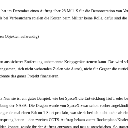
ceX hat im Dezember einen Auftrag über 28 Mill. $ für die Demonstration von V
 bei Verbrauchern spielen die Kosten beim Militär keine Rolle, dafür sind die 
den Objekten aufwendig)
 aus sicherer Entfernung unbemannte Kriegsgeräte steuern kann. Das wird sc
angsamen, sich nicht wehrenden Zielen wie Autos), nicht für Gegner die zurü
önnte das ganze Projekt finanzieren.
 Nun sie ist ein gutes Beispiel, wie bei SpaceX die Entwicklung läuft, oder bes
eibung der NASA. Die Dragon wurde von SpaceX zwar schon vorher angekündi
gerade mal einen Falcon 1 Start pro Jahr, war sie sicherlich nicht mehr als e
Vorsprung hatten – den zweiten COTS-Auftrag bekam zuerst Rocketplane/Kistler.
melden konnte, wurde ihr der Auftrag entzogen und neu ausgeschrieben. So start