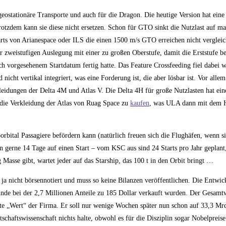
 geostationäre Transporte und auch für die Dragon. Die heutige Version hat ei
rotzdem kann sie diese nicht ersetzen. Schon für GTO sinkt die Nutzlast auf m
rts von Arianespace oder ILS die einen 1500 m/s GTO erreichen nicht verglei
der zweistufigen Auslegung mit einer zu großen Oberstufe, damit die Erststufe be
ch vorgesehenem Startdatum fertig hatte. Das Feature Crossfeeding fiel dabei 
d nicht vertikal integriert, was eine Forderung ist, die aber lösbar ist. Vor allem
rkleidungen der Delta 4M und Atlas V. Die Delta 4H für große Nutzlasten hat e
die Verkleidung der Atlas von Ruag Space zu
kaufen
, was ULA dann mit dem H
orbital Passagiere befördern kann (natürlich freuen sich die Flughäfen, wenn s
 gerne 14 Tage auf einen Start – vom KSC aus sind 24 Starts pro Jahr geplan
 Masse gibt, wartet jeder auf das Starship, das 100 t in den Orbit bringt …
 ja nicht börsennotiert und muss so keine Bilanzen veröffentlichen. Die Entwic
Runde bei der 2,7 Millionen Anteile zu 185 Dollar verkauft wurden. Der Gesamt
rte „Wert“ der Firma. Er soll nur wenige Wochen später nun schon auf 33,3 Mr
schaftswissenschaft nichts halte, obwohl es für die Disziplin sogar Nobelpreise