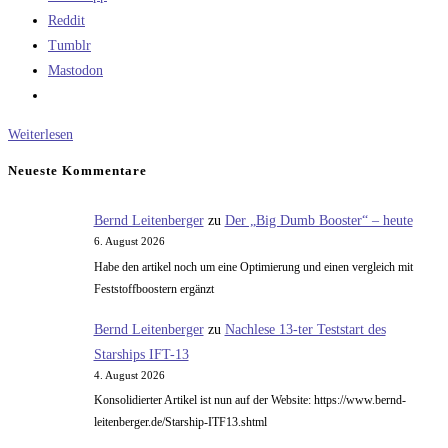
Reddit
Tumblr
Mastodon
Die
Weiterlesen
Lösung
Neueste Kommentare
für
ein
Bernd Leitenberger
zu
Der „Big Dumb Booster“ – heute
überflüssiges
6. August 2026
Problem
Habe den artikel noch um eine Optimierung und einen vergleich mit
–
Feststoffboostern ergänzt
das
Bernd Leitenberger
zu
Nachlese 13-ter Teststart des
Space
Starships IFT-13
Shuttle
4. August 2026
mit
Konsolidierter Artikel ist nun auf der Website: https://www.bernd-
Apollo-
leitenberger.de/Starship-ITF13.shtml
Hardware