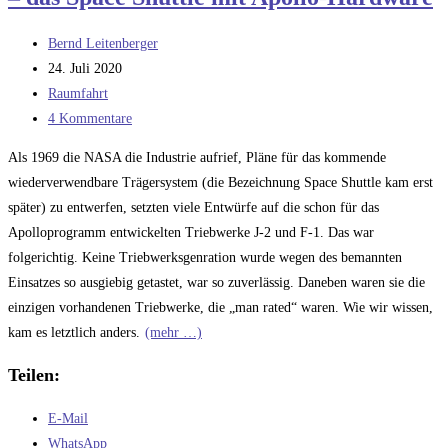
Beitrags-
Bernd Leitenberger
Autor:
Beitrag
24. Juli 2020
veröffentlicht:
Beitrags-
Raumfahrt
Kategorie:
Beitrags-
4 Kommentare
Kommentare:
Als 1969 die NASA die Industrie aufrief, Pläne für das kommende
wiederverwendbare Trägersystem (die Bezeichnung Space Shuttle kam erst
später) zu entwerfen, setzten viele Entwürfe auf die schon für das
Apolloprogramm entwickelten Triebwerke J-2 und F-1. Das war
folgerichtig. Keine Triebwerksgenration wurde wegen des bemannten
Einsatzes so ausgiebig getastet, war so zuverlässig. Daneben waren sie die
einzigen vorhandenen Triebwerke, die „man rated“ waren. Wie wir wissen,
kam es letztlich anders.
(mehr …)
Teilen:
E-Mail
WhatsApp