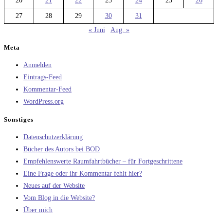
20
21
22
23
24
25
26
27
28
29
30
31
« Juni
Aug. »
Meta
Anmelden
Eintrags-Feed
Kommentar-Feed
WordPress.org
Sonstiges
Datenschutzerklärung
Bücher des Autors bei BOD
Empfehlenswerte Raumfahrtbücher – für Fortgeschrittene
Eine Frage oder ihr Kommentar fehlt hier?
Neues auf der Website
Vom Blog in die Website?
Über mich