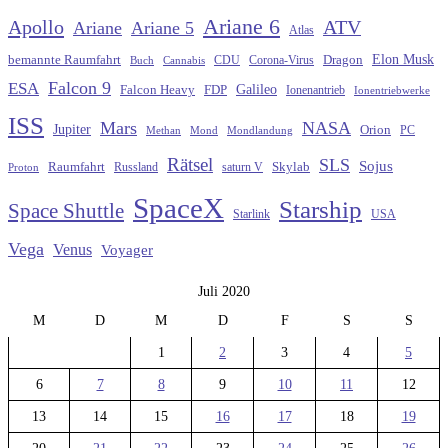
Ariane 6
Apollo
ATV
Ariane
Ariane 5
Atlas
Elon Musk
Dragon
bemannte Raumfahrt
CDU
Buch
Cannabis
Corona-Virus
Falcon 9
ESA
Galileo
FDP
Falcon Heavy
Ionenantrieb
Ionentriebwerke
ISS
Mars
NASA
Jupiter
Orion
Methan
Mond
PC
Mondlandung
Rätsel
SLS
Sojus
Raumfahrt
Russland
saturn V
Skylab
Proton
SpaceX
Starship
Space Shuttle
Starlink
USA
Vega
Venus
Voyager
Juli 2020
M
D
M
D
F
S
S
1
2
3
4
5
6
7
8
9
10
11
12
13
14
15
16
17
18
19