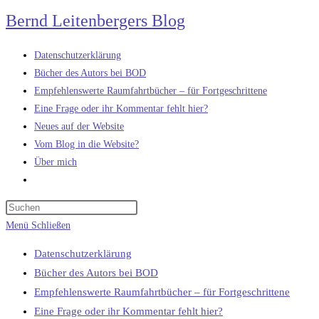
Zum
Bernd Leitenbergers Blog
Inhalt
springen
Datenschutzerklärung
Bücher des Autors bei BOD
Empfehlenswerte Raumfahrtbücher – für Fortgeschrittene
Eine Frage oder ihr Kommentar fehlt hier?
Neues auf der Website
Vom Blog in die Website?
Über mich
Website-
Suche
umschalten
Menü
Schließen
Datenschutzerklärung
Bücher des Autors bei BOD
Empfehlenswerte Raumfahrtbücher – für Fortgeschrittene
Eine Frage oder ihr Kommentar fehlt hier?