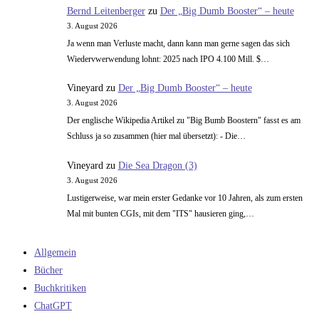
Bernd Leitenberger
zu
Der „Big Dumb Booster“ – heute
3. August 2026
Ja wenn man Verluste macht, dann kann man gerne sagen das sich
Wiedervwerwendung lohnt: 2025 nach IPO 4.100 Mill. $…
Vineyard
zu
Der „Big Dumb Booster“ – heute
3. August 2026
Der englische Wikipedia Artikel zu "Big Bumb Boostern" fasst es am
Schluss ja so zusammen (hier mal übersetzt): - Die…
Vineyard
zu
Die Sea Dragon (3)
3. August 2026
Lustigerweise, war mein erster Gedanke vor 10 Jahren, als zum ersten
Mal mit bunten CGIs, mit dem "ITS" hausieren ging,…
Allgemein
Bücher
Buchkritiken
ChatGPT