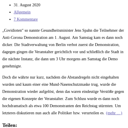
Autor:
Beitrag
31. August 2020
veröffentlicht:
Beitrags-
Allgemein
Kategorie:
Beitrags-
7 Kommentare
Kommentare:
„Covidioten“ so nannte Gesundheitsminister Jens Spahn die Teilnehmer der
Anti-Corona Demonstration am 1. August. Am Samstag kam es dann noch
dicker. Die Stadtverwaltung von Berlin verbot zuerst die Demonstration,
dagegen gingen die Veranstalter gerichtlich vor und schließlich die Stadt in
die nächste Instanz, die dann um 3 Uhr morgens am Samstag die Demo
genehmigte.
Doch die währte nur kurz, nachdem die Abstandregeln nicht eingehalten
wurden und kaum einer eine Mund-Nasenschutzmaske trug, wurde die
Demonstration wieder aufgelöst, denn das waren eindeutige Verstöße gegen
die eigenen Konzepte der Veranstalter. Zum Schluss wurde es dann noch
hochdramatisch als etwa 100 Demonstranten den Reichstag stürmten. Um
letzteres diskutieren nun auch alle Politiker bzw. verurteilen es.
(mehr …)
Teilen: