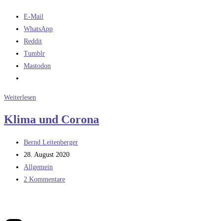
E-Mail
WhatsApp
Reddit
Tumblr
Mastodon
Covidioten
Weiterlesen
Klima und Corona
Beitrags-
Bernd Leitenberger
Autor:
Beitrag
28. August 2020
veröffentlicht:
Beitrags-
Allgemein
Kategorie:
Beitrags-
2 Kommentare
Kommentare: