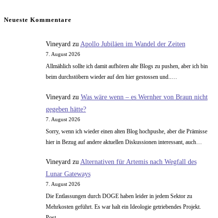
Ende
nächsten
Seite
Neueste Kommentare
Vineyard
zu
Apollo Jubiläen im Wandel der Zeiten
7. August 2026
Allmählich sollte ich damit aufhören alte Blogs zu pushen, aber ich bin
beim durchstöbern wieder auf den hier gestossen und..…
Vineyard
zu
Was wäre wenn – es Wernher von Braun nicht
gegeben hätte?
7. August 2026
Sorry, wenn ich wieder einen alten Blog hochpushe, aber die Prämisse
hier in Bezug auf andere aktuellen Diskussionen interessant, auch…
Vineyard
zu
Alternativen für Artemis nach Wegfall des
Lunar Gateways
7. August 2026
Die Entlassungen durch DOGE haben leider in jedem Sektor zu
Mehrkosten geführt. Es war halt ein Ideologie getriebendes Projekt.
Post…