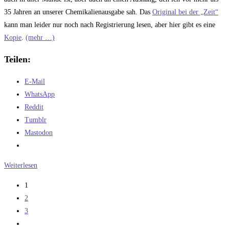
35 Jahren an unserer Chemikalienausgabe sah. Das
Original bei der „Zeit“
kann man leider nur noch nach Registrierung lesen, aber hier gibt es eine
Kopie
.
(mehr …)
Teilen:
E-Mail
WhatsApp
Reddit
Tumblr
Mastodon
EthOh,
Weiterlesen
NH
NO
,
4
3
1
Privat
2
und
3
ein
Zur