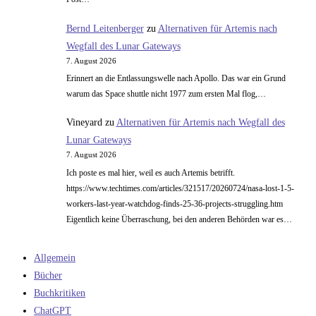
Bernd Leitenberger
zu
Alternativen für Artemis nach
Wegfall des Lunar Gateways
7. August 2026
Erinnert an die Entlassungswelle nach Apollo. Das war ein Grund
warum das Space shuttle nicht 1977 zum ersten Mal flog,…
Vineyard
zu
Alternativen für Artemis nach Wegfall des
Lunar Gateways
7. August 2026
Ich poste es mal hier, weil es auch Artemis betrifft.
https://www.techtimes.com/articles/321517/20260724/nasa-lost-1-5-
workers-last-year-watchdog-finds-25-36-projects-struggling.htm
Eigentlich keine Überraschung, bei den anderen Behörden war es…
Allgemein
Bücher
Buchkritiken
ChatGPT