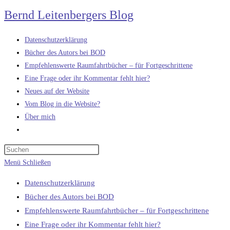
Zum
Bernd Leitenbergers Blog
Inhalt
springen
Datenschutzerklärung
Bücher des Autors bei BOD
Empfehlenswerte Raumfahrtbücher – für Fortgeschrittene
Eine Frage oder ihr Kommentar fehlt hier?
Neues auf der Website
Vom Blog in die Website?
Über mich
Website-
Suche
umschalten
Menü
Schließen
Datenschutzerklärung
Bücher des Autors bei BOD
Empfehlenswerte Raumfahrtbücher – für Fortgeschrittene
Eine Frage oder ihr Kommentar fehlt hier?