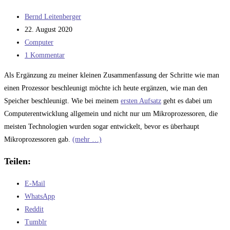
Nervengifte
Beitrags-
Bernd Leitenberger
Autor:
Beitrag
22. August 2020
veröffentlicht:
Beitrags-
Computer
Kategorie:
Beitrags-
1 Kommentar
Kommentare:
Als Ergänzung zu meiner kleinen Zusammenfassung der Schritte wie man
einen Prozessor beschleunigt möchte ich heute ergänzen, wie man den
Speicher beschleunigt. Wie bei meinem
ersten Aufsatz
geht es dabei um
Computerentwicklung allgemein und nicht nur um Mikroprozessoren, die
meisten Technologien wurden sogar entwickelt, bevor es überhaupt
Mikroprozessoren gab.
(mehr …)
Teilen:
E-Mail
WhatsApp
Reddit
Tumblr