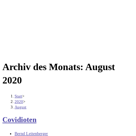
Archiv des Monats: August
2020
Start
>
2020
>
August
Covidioten
Beitrags-
Bernd Leitenberger