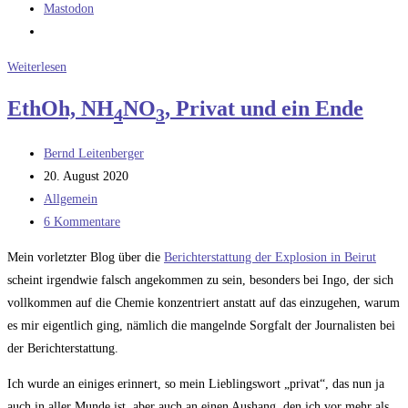
Mastodon
Mach
Weiterlesen
dem
EthOh, NH
NO
, Privat und ein Ende
4
3
Speicher
Beine
Beitrags-
Bernd Leitenberger
Autor:
Beitrag
20. August 2020
veröffentlicht:
Beitrags-
Allgemein
Kategorie:
Beitrags-
6 Kommentare
Kommentare:
Mein vorletzter Blog über die
Berichterstattung der Explosion in Beirut
scheint irgendwie falsch angekommen zu sein, besonders bei Ingo, der sich
vollkommen auf die Chemie konzentriert anstatt auf das einzugehen, warum
es mir eigentlich ging, nämlich die mangelnde Sorgfalt der Journalisten bei
der Berichterstattung.
Ich wurde an einiges erinnert, so mein Lieblingswort „privat“, das nun ja
auch in aller Munde ist, aber auch an einen Aushang, den ich vor mehr als