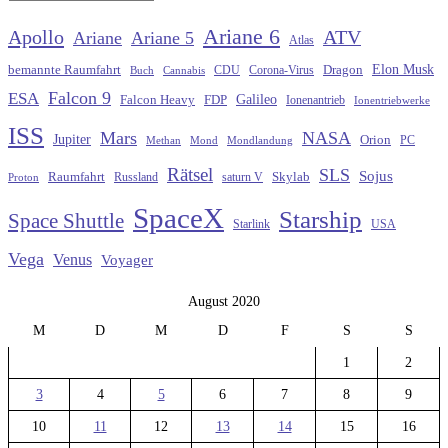
Ariane 6
Apollo
ATV
Ariane
Ariane 5
Atlas
Elon Musk
Dragon
bemannte Raumfahrt
CDU
Buch
Cannabis
Corona-Virus
Falcon 9
ESA
Galileo
FDP
Falcon Heavy
Ionenantrieb
Ionentriebwerke
ISS
Mars
NASA
Jupiter
Orion
Methan
Mond
PC
Mondlandung
Rätsel
SLS
Sojus
Raumfahrt
Russland
saturn V
Skylab
Proton
SpaceX
Starship
Space Shuttle
Starlink
USA
Vega
Venus
Voyager
August 2020
M
D
M
D
F
S
S
1
2
3
4
5
6
7
8
9
10
11
12
13
14
15
16