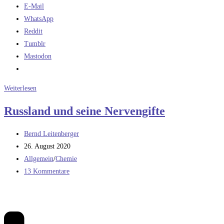
E-Mail
WhatsApp
Reddit
Tumblr
Mastodon
Klima
Weiterlesen
und
Russland und seine Nervengifte
Corona
Beitrags-
Bernd Leitenberger
Autor:
Beitrag
26. August 2020
veröffentlicht:
Beitrags-
Allgemein
/
Chemie
Kategorie:
Beitrags-
13 Kommentare
Kommentare: