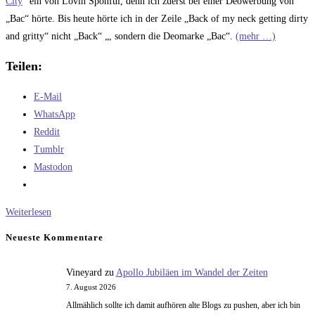
City
“ ein von Lovin Sponful, denn ich zuerst bei einer Deowerbung von
„Bac“ hörte. Bis heute hörte ich in der Zeile „Back of my neck getting dirty
and gritty“ nicht „Back“ „, sondern die Deomarke „Bac“.
(mehr …)
Teilen:
E-Mail
WhatsApp
Reddit
Tumblr
Mastodon
Werbungssongs
Weiterlesen
und
Neueste Kommentare
deutscher
Schlager
Vineyard
zu
Apollo Jubiläen im Wandel der Zeiten
7. August 2026
Allmählich sollte ich damit aufhören alte Blogs zu pushen, aber ich bin