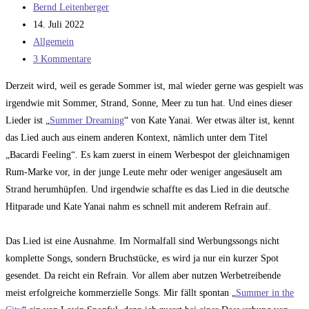
Beitrags-
Bernd Leitenberger
Autor:
Beitrag
14. Juli 2022
veröffentlicht:
Beitrags-
Allgemein
Kategorie:
Beitrags-
3 Kommentare
Kommentare:
Derzeit wird, weil es gerade Sommer ist, mal wieder gerne was gespielt was
irgendwie mit Sommer, Strand, Sonne, Meer zu tun hat. Und eines dieser
Lieder ist „
Summer Dreaming
“ von Kate Yanai. Wer etwas älter ist, kennt
das Lied auch aus einem anderen Kontext, nämlich unter dem Titel
„Bacardi Feeling“. Es kam zuerst in einem Werbespot der gleichnamigen
Rum-Marke vor, in der junge Leute mehr oder weniger angesäuselt am
Strand herumhüpfen. Und irgendwie schaffte es das Lied in die deutsche
Hitparade und Kate Yanai nahm es schnell mit anderem Refrain auf.
Das Lied ist eine Ausnahme. Im Normalfall sind Werbungssongs nicht
komplette Songs, sondern Bruchstücke, es wird ja nur ein kurzer Spot
gesendet. Da reicht ein Refrain. Vor allem aber nutzen Werbetreibende
meist erfolgreiche kommerzielle Songs. Mir fällt spontan „
Summer in the