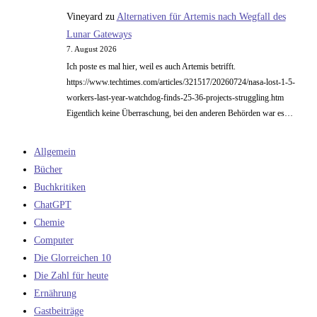
Vineyard
zu
Alternativen für Artemis nach Wegfall des
Lunar Gateways
7. August 2026
Ich poste es mal hier, weil es auch Artemis betrifft.
https://www.techtimes.com/articles/321517/20260724/nasa-lost-1-5-
workers-last-year-watchdog-finds-25-36-projects-struggling.htm
Eigentlich keine Überraschung, bei den anderen Behörden war es…
Allgemein
Bücher
Buchkritiken
ChatGPT
Chemie
Computer
Die Glorreichen 10
Die Zahl für heute
Ernährung
Gastbeiträge