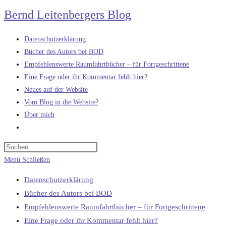
Zum
Bernd Leitenbergers Blog
Inhalt
springen
Datenschutzerklärung
Bücher des Autors bei BOD
Empfehlenswerte Raumfahrtbücher – für Fortgeschrittene
Eine Frage oder ihr Kommentar fehlt hier?
Neues auf der Website
Vom Blog in die Website?
Über mich
Website-
Suche
umschalten
Menü
Schließen
Datenschutzerklärung
Bücher des Autors bei BOD
Empfehlenswerte Raumfahrtbücher – für Fortgeschrittene
Eine Frage oder ihr Kommentar fehlt hier?