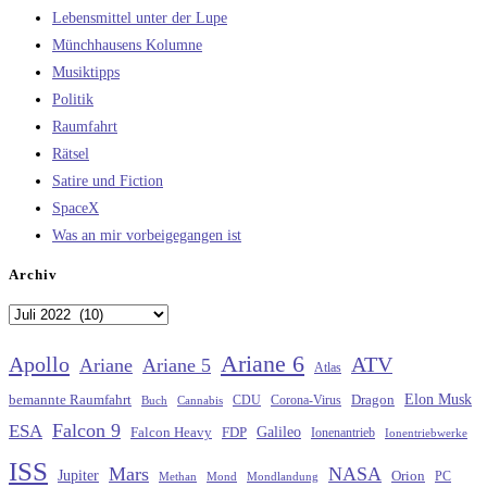
Lebensmittel unter der Lupe
Münchhausens Kolumne
Musiktipps
Politik
Raumfahrt
Rätsel
Satire und Fiction
SpaceX
Was an mir vorbeigegangen ist
Archiv
Archiv
Ariane 6
Apollo
ATV
Ariane
Ariane 5
Atlas
Elon Musk
Dragon
bemannte Raumfahrt
CDU
Buch
Cannabis
Corona-Virus
Falcon 9
ESA
Galileo
FDP
Falcon Heavy
Ionenantrieb
Ionentriebwerke
ISS
Mars
NASA
Jupiter
Orion
Methan
Mond
PC
Mondlandung