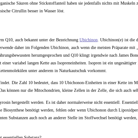
ganische Säuren ohne Stickstoffanteil haben sie jedenfalls nichts mit Muskeln z
ische Citrullin besser in Wasser löst.
zym Q10, auch bekannt unter der Bezeichnung
Ubichinon
. Ubichinon(e) ist die 
erwende daher im Folgenden Ubichinon, auch wenn die meisten Präparate mi
Ernährungsbewussten herumgesprochen und Q10 klingt irgendwie nach James Bond
iner variabel langen Kette aus Isopreneinheiten. Isopren ist ein ungesättigter
n Kettenmolekülen unter anderem in Naturkautschuk vorkommt.
findet. Die Zahl 10 bedeutet, dass 10 Ubichonon-Einheiten in einer Kette im 
as können nur die Mitochondrien, kleine Zellen in der Zelle, die sich auch selb
in hergestellt werden. Es ist daher normalerweise nicht essentiell. Essentiel
ie Biosynthese benötigt werden, fehlen oder wenn Ubichonon durch Lipoxidpe
nten Substanzen auch noch an anderer Stelle im Stoffwechsel benötigt werden,
t essentiellen Substanz?