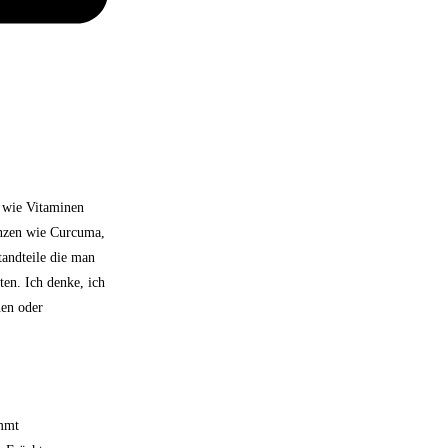
n wie Vitaminen
anzen wie Curcuma,
tandteile die man
ten. Ich denke, ich
uen oder
ommt