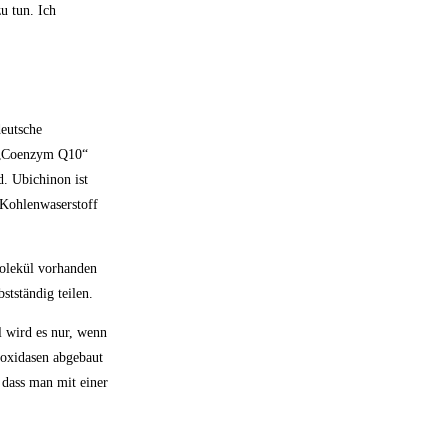
u tun. Ich
deutsche
t „Coenzym Q10“
. Ubichinon ist
 Kohlenwaserstoff
Molekül vorhanden
stständig teilen.
l wird es nur, wenn
roxidasen abgebaut
 dass man mit einer