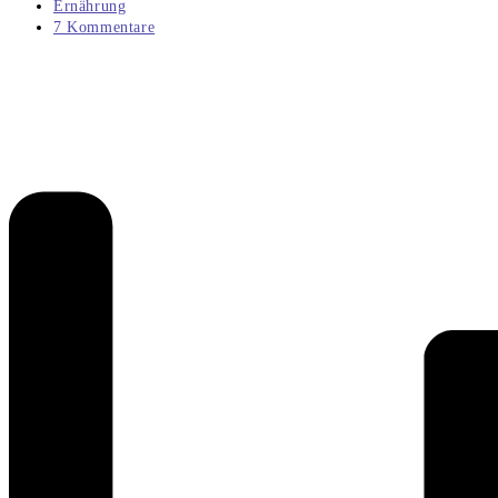
veröffentlicht:
Beitrags-
Ernährung
Kategorie:
Beitrags-
7 Kommentare
Kommentare: