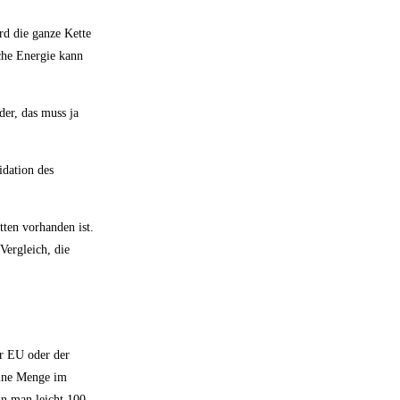
rd die ganze Kette
che Energie kann
der, das muss ja
idation des
tten vorhanden ist.
Vergleich, die
er EU oder der
eine Menge im
nn man leicht 100