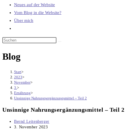
Neues auf der Website
Vom Blog in die Website?
Über mich
Website-
Suche
umschalten
Blog
Start
>
2023
>
November
>
3.
>
Ernährung
>
Unsinnige Nahrungsergänzungsmittel – Teil 2
Unsinnige Nahrungsergänzungsmittel – Teil 2
Beitrags-
Bernd Leitenberger
Autor:
Beitrag
3. November 2023