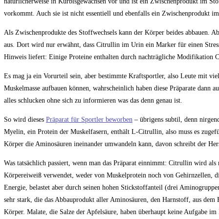
natürlicherweise in Kürbisgewächsen vor und ist ein Zwischenprodukt im Stof
vorkommt. Auch sie ist nicht essentiell und ebenfalls ein Zwischenprodukt im
Als Zwischenprodukte des Stoffwechsels kann der Körper beides abbauen. Abe
aus. Dort wird nur erwähnt, dass Citrullin im Urin ein Marker für einen Stres
Hinweis liefert: Einige Proteine enthalten durch nachträgliche Modifikation Ci
Es mag ja ein Vorurteil sein, aber bestimmte Kraftsportler, also Leute mit vi
Muskelmasse aufbauen können, wahrscheinlich haben diese Präparate dann auch
alles schlucken ohne sich zu informieren was das denn genau ist.
So wird dieses
Präparat für Sportler beworben
– übrigens subtil, denn nirgen
Myelin, ein Protein der Muskelfasern, enthält L-Citrullin, also muss es zugef
Körper die Aminosäuren ineinander umwandeln kann, davon schreibt der Hers
Was tatsächlich passiert, wenn man das Präparat einnimmt: Citrullin wird a
Körpereiweiß verwendet, weder von Muskelprotein noch von Gehirnzellen, die
Energie, belastet aber durch seinen hohen Stickstoffanteil (drei Aminogrup
sehr stark, die das Abbauprodukt aller Aminosäuren, den Harnstoff, aus dem B
Körper. Malate, die Salze der Apfelsäure, haben überhaupt keine Aufgabe im