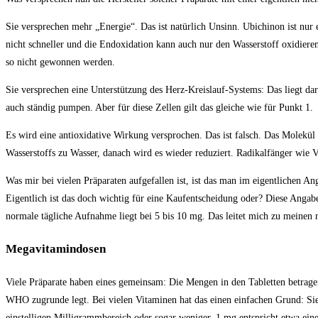
Sie versprechen mehr „Energie“. Das ist natürlich Unsinn. Ubichinon ist nu
nicht schneller und die Endoxidation kann auch nur den Wasserstoff oxidier
so nicht gewonnen werden.
Sie versprechen eine Unterstützung des Herz-Kreislauf-Systems: Das liegt da
auch ständig pumpen. Aber für diese Zellen gilt das gleiche wie für Punkt 1.
Es wird eine antioxidative Wirkung versprochen. Das ist falsch. Das Molekül w
Wasserstoffs zu Wasser, danach wird es wieder reduziert. Radikalfänger wie
Was mir bei vielen Präparaten aufgefallen ist, ist das man im eigentlichen An
Eigentlich ist das doch wichtig für eine Kaufentscheidung oder? Diese Angabe
normale tägliche Aufnahme liegt bei 5 bis 10 mg. Das leitet mich zu meinen
Megavitamindosen
Viele Präparate haben eines gemeinsam: Die Mengen in den Tabletten betrage
WHO zugrunde legt. Bei vielen Vitaminen hat das einen einfachen Grund: Sie
einstelligen Milligrammbereich oder sogar weniger. 1 mg entspricht etwa ein