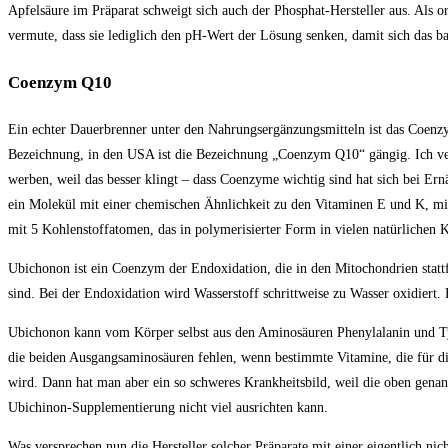
Apfelsäure im Präparat schweigt sich auch der Phosphat-Hersteller aus. Als or
vermute, dass sie lediglich den pH-Wert der Lösung senken, damit sich das bas
Coenzym Q10
Ein echter Dauerbrenner unter den Nahrungsergänzungsmitteln ist das Coen
Bezeichnung, in den USA ist die Bezeichnung „Coenzym Q10“ gängig. Ich v
werben, weil das besser klingt – dass Coenzyme wichtig sind hat sich bei 
ein Molekül mit einer chemischen Ähnlichkeit zu den Vitaminen E und K, mit e
mit 5 Kohlenstoffatomen, das in polymerisierter Form in vielen natürliche
Ubichonon ist ein Coenzym der Endoxidation, die in den Mitochondrien statt
sind. Bei der Endoxidation wird Wasserstoff schrittweise zu Wasser oxidiert. D
Ubichonon kann vom Körper selbst aus den Aminosäuren Phenylalanin und Tyros
die beiden Ausgangsaminosäuren fehlen, wenn bestimmte Vitamine, die für d
wird. Dann hat man aber ein so schweres Krankheitsbild, weil die oben genan
Ubichinon-Supplementierung nicht viel ausrichten kann.
Was versprechen nun die Hersteller solcher Präparate mit einer eigentlich nich