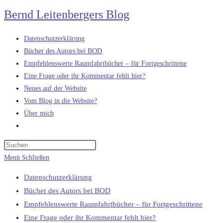
Zum
Bernd Leitenbergers Blog
Inhalt
springen
Datenschutzerklärung
Bücher des Autors bei BOD
Empfehlenswerte Raumfahrtbücher – für Fortgeschrittene
Eine Frage oder ihr Kommentar fehlt hier?
Neues auf der Website
Vom Blog in die Website?
Über mich
Website-
Suche
umschalten
Menü
Schließen
Datenschutzerklärung
Bücher des Autors bei BOD
Empfehlenswerte Raumfahrtbücher – für Fortgeschrittene
Eine Frage oder ihr Kommentar fehlt hier?