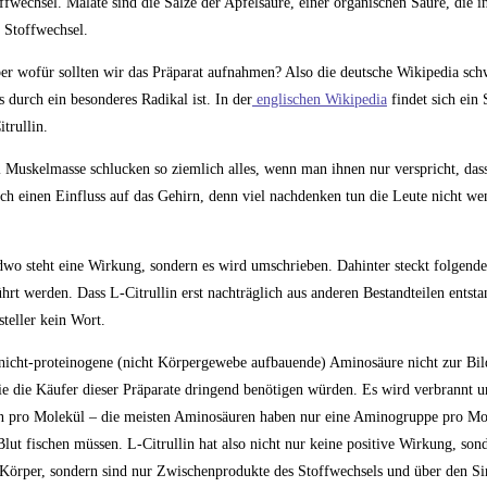
fwechsel. Malate sind die Salze der Apfelsäure, einer organischen Säure, die i
 Stoffwechsel.
r wofür sollten wir das Präparat aufnahmen? Also die deutsche Wikipedia schw
s durch ein besonderes Radikal ist. In der
englischen Wikipedia
findet sich ein 
trullin.
el Muskelmasse schlucken so ziemlich alles, wenn man ihnen nur verspricht, das
 einen Einfluss auf das Gehirn, denn viel nachdenken tun die Leute nicht wenn
dwo steht eine Wirkung, sondern es wird umschrieben. Dahinter steckt folgend
ührt werden. Dass L-Citrullin erst nachträglich aus anderen Bestandteilen entsta
teller kein Wort.
ls nicht-proteinogene (nicht Körpergewebe aufbauende) Aminosäure nicht zur Bi
 die Käufer dieser Präparate dringend benötigen würden. Es wird verbrannt u
pen pro Molekül – die meisten Aminosäuren haben nur eine Aminogruppe pro Mo
lut fischen müssen. L-Citrullin hat also nicht nur keine positive Wirkung, sond
 Körper, sondern sind nur Zwischenprodukte des Stoffwechsels und über den Si