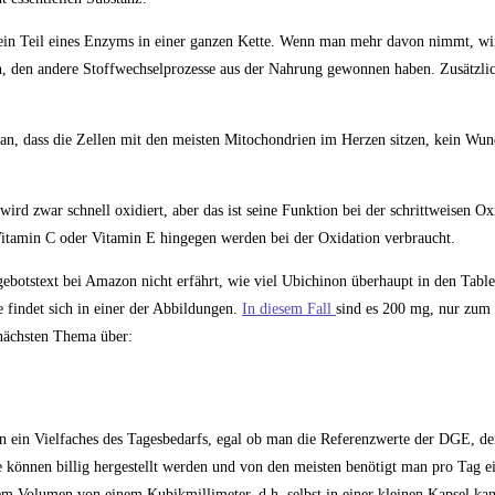
r ein Teil eines Enzyms in einer ganzen Kette. Wenn man mehr davon nimmt, wi
en, den andere Stoffwechselprozesse aus der Nahrung gewonnen haben. Zusätzli
ran, dass die Zellen mit den meisten Mitochondrien im Herzen sitzen, kein Wun
ird zwar schnell oxidiert, aber das ist seine Funktion bei der schrittweisen Ox
 Vitamin C oder Vitamin E hingegen werden bei der Oxidation verbraucht.
gebotstext bei Amazon nicht erfährt, wie viel Ubichinon überhaupt in den Table
 findet sich in einer der Abbildungen.
In diesem Fall
sind es 200 mg, nur zum 
 nächsten Thema über:
n ein Vielfaches des Tagesbedarfs, egal ob man die Referenzwerte der DGE, d
 können billig hergestellt werden und von den meisten benötigt man pro Tag 
em Volumen von einem Kubikmillimeter, d.h. selbst in einer kleinen Kapsel ka