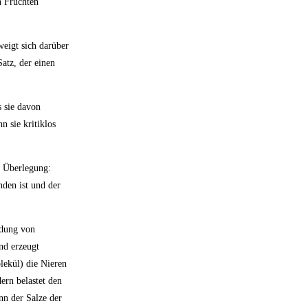
n Früchten
eigt sich darüber
Satz, der einen
s sie davon
 sie kritiklos
e Überlegung:
nden ist und der
ldung von
nd erzeugt
lekül) die Nieren
ern belastet den
nn der Salze der