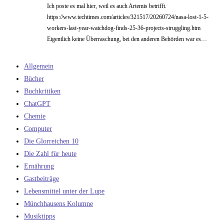
Ich poste es mal hier, weil es auch Artemis betrifft.
https://www.techtimes.com/articles/321517/20260724/nasa-lost-1-5-
workers-last-year-watchdog-finds-25-36-projects-struggling.htm
Eigentlich keine Überraschung, bei den anderen Behörden war es…
Allgemein
Bücher
Buchkritiken
ChatGPT
Chemie
Computer
Die Glorreichen 10
Die Zahl für heute
Ernährung
Gastbeiträge
Lebensmittel unter der Lupe
Münchhausens Kolumne
Musiktipps