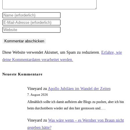
Gib
deinen
Gib
Namen
deine
Gib
oder
E-
deine
Benutzernamen
Mail-
Website-
zum
Adresse
URL
Diese Website verwendet Akismet, um Spam zu reduzieren.
Erfahre, wie
Kommentieren
zum
ein
deine Kommentardaten verarbeitet werden.
ein
Kommentieren
(optional)
ein
Neueste Kommentare
Vineyard
zu
Apollo Jubiläen im Wandel der Zeiten
7. August 2026
Allmählich sollte ich damit aufhören alte Blogs zu pushen, aber ich bin
beim durchstöbern wieder auf den hier gestossen und..…
Vineyard
zu
Was wäre wenn – es Wernher von Braun nicht
gegeben hätte?