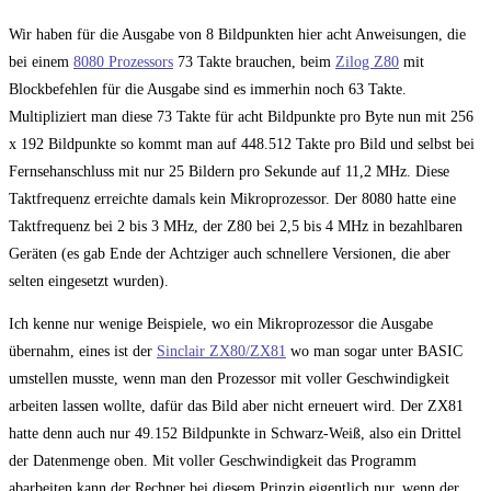
Wir haben für die Ausgabe von 8 Bildpunkten hier acht Anweisungen, die
bei einem
8080 Prozessors
73 Takte brauchen, beim
Zilog Z80
mit
Blockbefehlen für die Ausgabe sind es immerhin noch 63 Takte.
Multipliziert man diese 73 Takte für acht Bildpunkte pro Byte nun mit 256
x 192 Bildpunkte so kommt man auf 448.512 Takte pro Bild und selbst bei
Fernsehanschluss mit nur 25 Bildern pro Sekunde auf 11,2 MHz. Diese
Taktfrequenz erreichte damals kein Mikroprozessor. Der 8080 hatte eine
Taktfrequenz bei 2 bis 3 MHz, der Z80 bei 2,5 bis 4 MHz in bezahlbaren
Geräten (es gab Ende der Achtziger auch schnellere Versionen, die aber
selten eingesetzt wurden).
Ich kenne nur wenige Beispiele, wo ein Mikroprozessor die Ausgabe
übernahm, eines ist der
Sinclair ZX80/ZX81
wo man sogar unter BASIC
umstellen musste, wenn man den Prozessor mit voller Geschwindigkeit
arbeiten lassen wollte, dafür das Bild aber nicht erneuert wird. Der ZX81
hatte denn auch nur 49.152 Bildpunkte in Schwarz-Weiß, also ein Drittel
der Datenmenge oben. Mit voller Geschwindigkeit das Programm
abarbeiten kann der Rechner bei diesem Prinzip eigentlich nur, wenn der