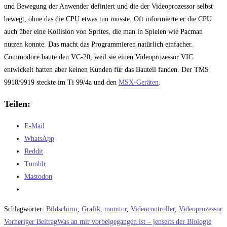
und Bewegung der Anwender definiert und die der Videoprozessor selbst
bewegt, ohne das die CPU etwas tun musste. Oft informierte er die CPU
auch über eine Kollision von Sprites, die man in Spielen wie Pacman
nutzen konnte. Das macht das Programmieren natürlich einfacher.
Commodore baute den VC-20, weil sie einen Videoprozessor VIC
entwickelt hatten aber keinen Kunden für das Bauteil fanden. Der TMS
9918/9919 steckte im Ti 99/4a und den
MSX-Geräten
.
Teilen:
E-Mail
WhatsApp
Reddit
Tumblr
Mastodon
Schlagwörter
:
Bildschirm
,
Grafik
,
monitor
,
Videocontroller
,
Videoprozessor
Weitere
Vorheriger Beitrag
Was an mir vorbeigegangen ist – jenseits der Biologie