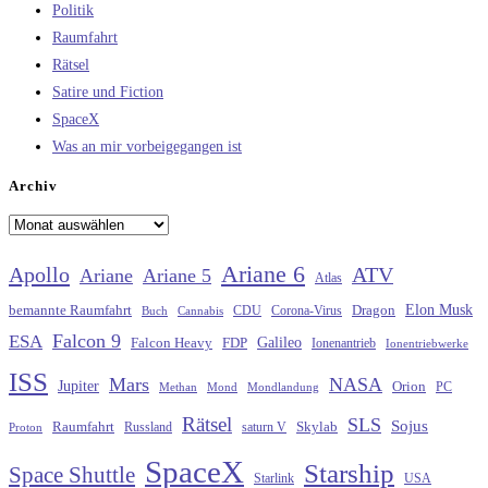
Politik
Raumfahrt
Rätsel
Satire und Fiction
SpaceX
Was an mir vorbeigegangen ist
Archiv
Archiv
Ariane 6
Apollo
ATV
Ariane
Ariane 5
Atlas
Elon Musk
Dragon
bemannte Raumfahrt
CDU
Buch
Cannabis
Corona-Virus
Falcon 9
ESA
Galileo
FDP
Falcon Heavy
Ionenantrieb
Ionentriebwerke
ISS
Mars
NASA
Jupiter
Orion
Methan
Mond
PC
Mondlandung
Rätsel
SLS
Sojus
Raumfahrt
Russland
saturn V
Skylab
Proton
SpaceX
Starship
Space Shuttle
Starlink
USA