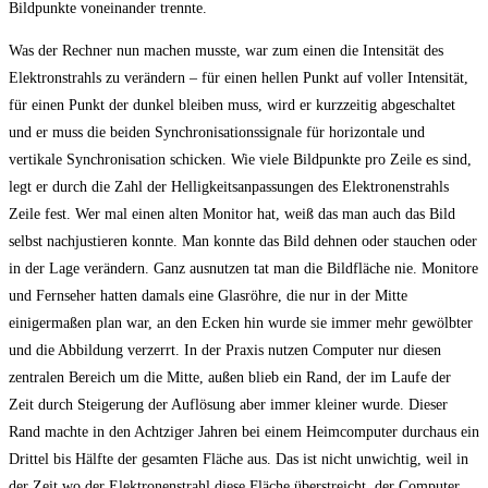
Bildpunkte voneinander trennte.
Was der Rechner nun machen musste, war zum einen die Intensität des
Elektronstrahls zu verändern – für einen hellen Punkt auf voller Intensität,
für einen Punkt der dunkel bleiben muss, wird er kurzzeitig abgeschaltet
und er muss die beiden Synchronisationssignale für horizontale und
vertikale Synchronisation schicken. Wie viele Bildpunkte pro Zeile es sind,
legt er durch die Zahl der Helligkeitsanpassungen des Elektronenstrahls
Zeile fest. Wer mal einen alten Monitor hat, weiß das man auch das Bild
selbst nachjustieren konnte. Man konnte das Bild dehnen oder stauchen oder
in der Lage verändern. Ganz ausnutzen tat man die Bildfläche nie. Monitore
und Fernseher hatten damals eine Glasröhre, die nur in der Mitte
einigermaßen plan war, an den Ecken hin wurde sie immer mehr gewölbter
und die Abbildung verzerrt. In der Praxis nutzen Computer nur diesen
zentralen Bereich um die Mitte, außen blieb ein Rand, der im Laufe der
Zeit durch Steigerung der Auflösung aber immer kleiner wurde. Dieser
Rand machte in den Achtziger Jahren bei einem Heimcomputer durchaus ein
Drittel bis Hälfte der gesamten Fläche aus. Das ist nicht unwichtig, weil in
der Zeit wo der Elektronenstrahl diese Fläche überstreicht, der Computer