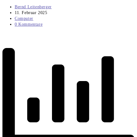
Beitrags-
Bernd Leitenberger
Autor:
Beitrag
11. Februar 2025
veröffentlicht:
Beitrags-
Computer
Kategorie:
Beitrags-
0 Kommentare
Kommentare: