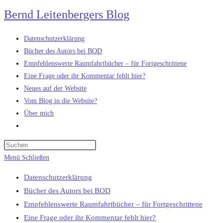
Zum
Bernd Leitenbergers Blog
Inhalt
springen
Datenschutzerklärung
Bücher des Autors bei BOD
Empfehlenswerte Raumfahrtbücher – für Fortgeschrittene
Eine Frage oder ihr Kommentar fehlt hier?
Neues auf der Website
Vom Blog in die Website?
Über mich
Website-
Suche
umschalten
Menü
Schließen
Datenschutzerklärung
Bücher des Autors bei BOD
Empfehlenswerte Raumfahrtbücher – für Fortgeschrittene
Eine Frage oder ihr Kommentar fehlt hier?