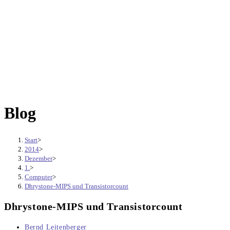
Blog
Start
>
2014
>
Dezember
>
1.
>
Computer
>
Dhrystone-MIPS und Transistorcount
Dhrystone-MIPS und Transistorcount
Beitrags-
Bernd Leitenberger