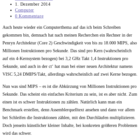
Autor:
Beitrag
1. Dezember 2014
veröffentlicht:
Beitrags-
Computer
Kategorie:
Beitrags-
0 Kommentare
Kommentare:
Auch heute wieder ein Computerthema auf das ich beim Schreiben
gekommen bin, demnach hat nach meinen Recherchen ein Rechner in der
Penryn Architektur (Core 2) Geschwindigkeit von bis zu 18.000 MIPS, also
Millionen Instruktionen pro Sekunde. Das sind pro Kern (wahrscheinlich
auf ein 4-Kernsystem bezogen) bei 3,2 GHz Takt 1,4 Instruktionen pro
Sekunde, und auch in der ct‘ hat man bei einer neuen Architektur namens
VISC 5,24 DMIPS/Takt, allerdings wahrscheinlich auf zwei Kerne bezogen.
Nun was sind MIPS – es ist die Abkürzung von Millionen Instruktionen pro
Sekunde. Das scheint ein einfaches Kriterium zu sein, ist es aber nicht. Zum
einen ist es schwer Instruktionen zu zählen. Natürlich kann man ein
Benchmark erstellen, denn Assemblerquelltext ansehen und dann vor allem
bei Schleifen die Instruktionen zählen, mit den Durchläufen multiplizieren.
Doch jenseits künstlicher kleiner Inhalte, bei konkreten größeren Problemen
wird das schwer.