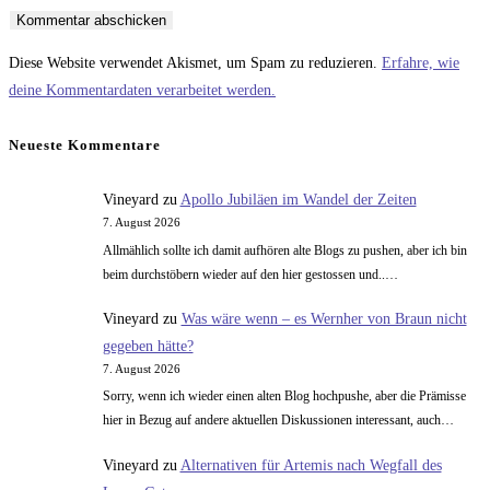
oder
E-
deine
Benutzernamen
Mail-
Website-
zum
Adresse
URL
Diese Website verwendet Akismet, um Spam zu reduzieren.
Erfahre, wie
Kommentieren
zum
ein
deine Kommentardaten verarbeitet werden.
ein
Kommentieren
(optional)
ein
Neueste Kommentare
Vineyard
zu
Apollo Jubiläen im Wandel der Zeiten
7. August 2026
Allmählich sollte ich damit aufhören alte Blogs zu pushen, aber ich bin
beim durchstöbern wieder auf den hier gestossen und..…
Vineyard
zu
Was wäre wenn – es Wernher von Braun nicht
gegeben hätte?
7. August 2026
Sorry, wenn ich wieder einen alten Blog hochpushe, aber die Prämisse
hier in Bezug auf andere aktuellen Diskussionen interessant, auch…
Vineyard
zu
Alternativen für Artemis nach Wegfall des