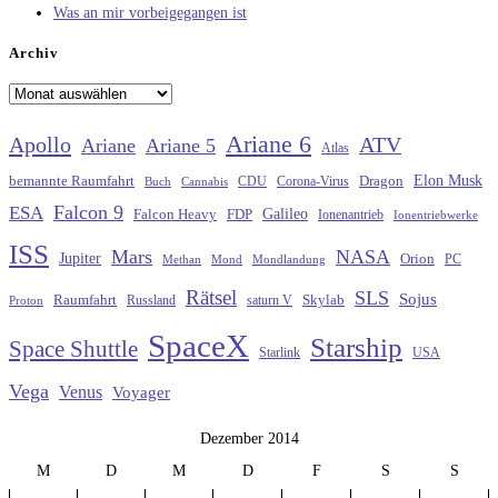
Was an mir vorbeigegangen ist
Archiv
Archiv
Ariane 6
Apollo
ATV
Ariane
Ariane 5
Atlas
Elon Musk
Dragon
bemannte Raumfahrt
CDU
Buch
Cannabis
Corona-Virus
Falcon 9
ESA
Galileo
FDP
Falcon Heavy
Ionenantrieb
Ionentriebwerke
ISS
Mars
NASA
Jupiter
Orion
Methan
Mond
PC
Mondlandung
Rätsel
SLS
Sojus
Raumfahrt
Russland
saturn V
Skylab
Proton
SpaceX
Starship
Space Shuttle
Starlink
USA
Vega
Venus
Voyager
Dezember 2014
M
D
M
D
F
S
S