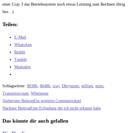
einer Cray 3 das Betriebssystem noch etwas Leistung zum Rechnen übrig
lies…).
Teilen:
E-Mail
WhatsApp
Reddit
Tumblr
Mastodon
Schlagwörter
:
80386
,
80486
,
cray
,
Dhrystone
,
mflops
,
mips
,
Transistorcount
,
Whetstone
Weitere
Vorheriger Beitrag
Ein weiteres Computerrätsel
Artikel
Nächster Beitrag
Eine Erfindung die ich nicht erkannt habe
ansehen
Das könnte dir auch gefallen