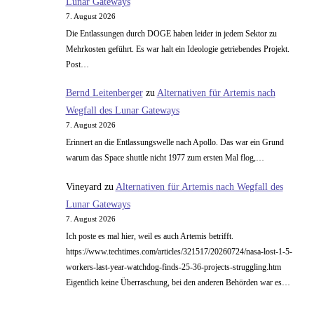
Lunar Gateways
7. August 2026
Die Entlassungen durch DOGE haben leider in jedem Sektor zu
Mehrkosten geführt. Es war halt ein Ideologie getriebendes Projekt.
Post…
Bernd Leitenberger
zu
Alternativen für Artemis nach
Wegfall des Lunar Gateways
7. August 2026
Erinnert an die Entlassungswelle nach Apollo. Das war ein Grund
warum das Space shuttle nicht 1977 zum ersten Mal flog,…
Vineyard
zu
Alternativen für Artemis nach Wegfall des
Lunar Gateways
7. August 2026
Ich poste es mal hier, weil es auch Artemis betrifft.
https://www.techtimes.com/articles/321517/20260724/nasa-lost-1-5-
workers-last-year-watchdog-finds-25-36-projects-struggling.htm
Eigentlich keine Überraschung, bei den anderen Behörden war es…