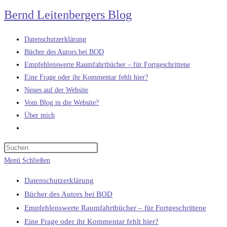
Zum
Bernd Leitenbergers Blog
Inhalt
springen
Datenschutzerklärung
Bücher des Autors bei BOD
Empfehlenswerte Raumfahrtbücher – für Fortgeschrittene
Eine Frage oder ihr Kommentar fehlt hier?
Neues auf der Website
Vom Blog in die Website?
Über mich
Website-
Suche
umschalten
Menü
Schließen
Datenschutzerklärung
Bücher des Autors bei BOD
Empfehlenswerte Raumfahrtbücher – für Fortgeschrittene
Eine Frage oder ihr Kommentar fehlt hier?