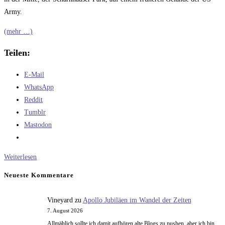
Army.
(mehr …)
Teilen:
E-Mail
WhatsApp
Reddit
Tumblr
Mastodon
Ostfildern,
Weiterlesen
das
Neueste Kommentare
Hallenbad
und
Vineyard
zu
Apollo Jubiläen im Wandel der Zeiten
die
7. August 2026
Politiker
Allmählich sollte ich damit aufhören alte Blogs zu pushen, aber ich bin