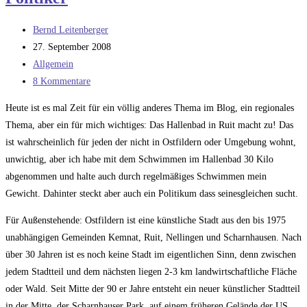
Beitrags-
Bernd Leitenberger
Autor:
Beitrag
27. September 2008
veröffentlicht:
Beitrags-
Allgemein
Kategorie:
Beitrags-
8 Kommentare
Kommentare:
Heute ist es mal Zeit für ein völlig anderes Thema im Blog, ein regionales
Thema, aber ein für mich wichtiges: Das Hallenbad in Ruit macht zu! Das
ist wahrscheinlich für jeden der nicht in Ostfildern oder Umgebung wohnt,
unwichtig, aber ich habe mit dem Schwimmen im Hallenbad 30 Kilo
abgenommen und halte auch durch regelmäßiges Schwimmen mein
Gewicht. Dahinter steckt aber auch ein Politikum dass seinesgleichen sucht.
Für Außenstehende: Ostfildern ist eine künstliche Stadt aus den bis 1975
unabhängigen Gemeinden Kemnat, Ruit, Nellingen und Scharnhausen. Nach
über 30 Jahren ist es noch keine Stadt im eigentlichen Sinn, denn zwischen
jedem Stadtteil und dem nächsten liegen 2-3 km landwirtschaftliche Fläche
oder Wald. Seit Mitte der 90 er Jahre entsteht ein neuer künstlicher Stadtteil
in der Mitte, der Scharnhauser Park, auf einem früheren Gelände der US