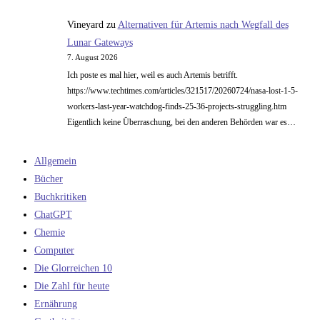
Vineyard
zu
Alternativen für Artemis nach Wegfall des
Lunar Gateways
7. August 2026
Ich poste es mal hier, weil es auch Artemis betrifft.
https://www.techtimes.com/articles/321517/20260724/nasa-lost-1-5-
workers-last-year-watchdog-finds-25-36-projects-struggling.htm
Eigentlich keine Überraschung, bei den anderen Behörden war es…
Allgemein
Bücher
Buchkritiken
ChatGPT
Chemie
Computer
Die Glorreichen 10
Die Zahl für heute
Ernährung