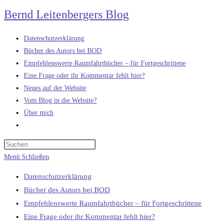
Zum
Bernd Leitenbergers Blog
Inhalt
springen
Datenschutzerklärung
Bücher des Autors bei BOD
Empfehlenswerte Raumfahrtbücher – für Fortgeschrittene
Eine Frage oder ihr Kommentar fehlt hier?
Neues auf der Website
Vom Blog in die Website?
Über mich
Website-
Suche
umschalten
Menü
Schließen
Datenschutzerklärung
Bücher des Autors bei BOD
Empfehlenswerte Raumfahrtbücher – für Fortgeschrittene
Eine Frage oder ihr Kommentar fehlt hier?