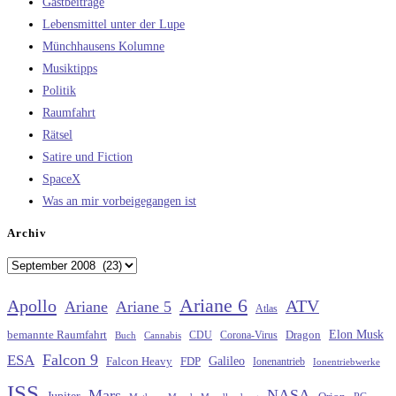
Gastbeiträge
Lebensmittel unter der Lupe
Münchhausens Kolumne
Musiktipps
Politik
Raumfahrt
Rätsel
Satire und Fiction
SpaceX
Was an mir vorbeigegangen ist
Archiv
Archiv
Ariane 6
Apollo
ATV
Ariane
Ariane 5
Atlas
Elon Musk
Dragon
bemannte Raumfahrt
CDU
Buch
Cannabis
Corona-Virus
Falcon 9
ESA
Galileo
FDP
Falcon Heavy
Ionenantrieb
Ionentriebwerke
ISS
Mars
NASA
Jupiter