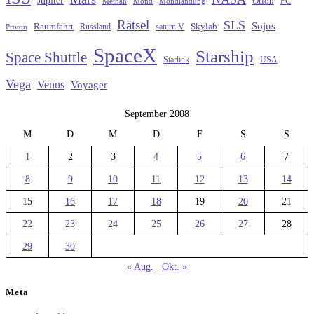
Orion
Methan
Mond
PC
Mondlandung
Rätsel
SLS
Sojus
Raumfahrt
Russland
saturn V
Skylab
Proton
SpaceX
Starship
Space Shuttle
Starlink
USA
Vega
Venus
Voyager
September 2008
M
D
M
D
F
S
S
1
2
3
4
5
6
7
8
9
10
11
12
13
14
15
16
17
18
19
20
21
22
23
24
25
26
27
28
29
30
« Aug.
Okt. »
Meta