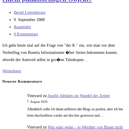
Beitrags-
Bernd Leitenberger
Autor:
Beitrag
9. September 2008
veröffentlicht:
Beitrags-
Raumfahrt
Kategorie:
Beitrags-
0 Kommentare
Kommentare:
Ich gehe heute mal auf die Frage von "der K." ein, wie man vor dem
Vorbeiflug von Rosetta Informationen �ber Steins bekommen konnte,
obwohl der Asteroid selbst in gro�en Teleskopen…
Wie
Weiterlesen
bekommt
Neueste Kommentare
man
Informationen
Vineyard
zu
Apollo Jubiläen im Wandel der Zeiten
von
7. August 2026
einem
Allmählich sollte ich damit aufhören alte Blogs zu pushen, aber ich bin
punktförmigen
beim durchstöbern wieder auf den hier gestossen und..…
Objekt?
Vineyard
zu
Was wäre wenn – es Wernher von Braun nicht