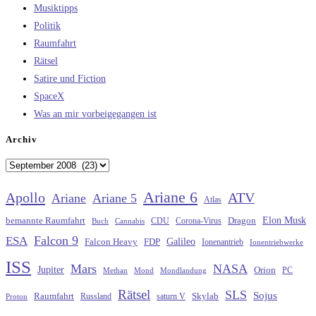
Musiktipps
Politik
Raumfahrt
Rätsel
Satire und Fiction
SpaceX
Was an mir vorbeigegangen ist
Archiv
Archiv
Ariane 6
Apollo
ATV
Ariane
Ariane 5
Atlas
Elon Musk
Dragon
bemannte Raumfahrt
CDU
Buch
Cannabis
Corona-Virus
Falcon 9
ESA
Galileo
FDP
Falcon Heavy
Ionenantrieb
Ionentriebwerke
ISS
Mars
NASA
Jupiter
Orion
Methan
Mond
PC
Mondlandung
Rätsel
SLS
Sojus
Raumfahrt
Russland
saturn V
Skylab
Proton