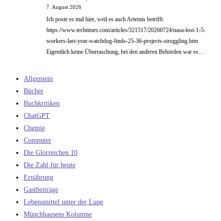
7. August 2026
Ich poste es mal hier, weil es auch Artemis betrifft.
https://www.techtimes.com/articles/321517/20260724/nasa-lost-1-5-
workers-last-year-watchdog-finds-25-36-projects-struggling.htm
Eigentlich keine Überraschung, bei den anderen Behörden war es…
Allgemein
Bücher
Buchkritiken
ChatGPT
Chemie
Computer
Die Glorreichen 10
Die Zahl für heute
Ernährung
Gastbeiträge
Lebensmittel unter der Lupe
Münchhausens Kolumne