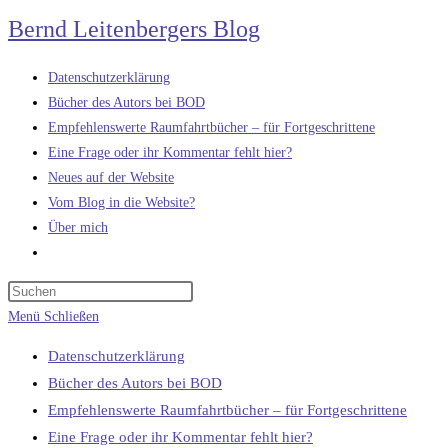
Zum
Bernd Leitenbergers Blog
Inhalt
springen
Datenschutzerklärung
Bücher des Autors bei BOD
Empfehlenswerte Raumfahrtbücher – für Fortgeschrittene
Eine Frage oder ihr Kommentar fehlt hier?
Neues auf der Website
Vom Blog in die Website?
Über mich
Website-
Suche
umschalten
Menü
Schließen
Datenschutzerklärung
Bücher des Autors bei BOD
Empfehlenswerte Raumfahrtbücher – für Fortgeschrittene
Eine Frage oder ihr Kommentar fehlt hier?