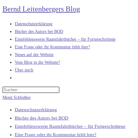
Zum
Bernd Leitenbergers Blog
Inhalt
springen
Datenschutzerklärung
Bücher des Autors bei BOD
Empfehlenswerte Raumfahrtbücher – für Fortgeschrittene
Eine Frage oder ihr Kommentar fehlt hier?
Neues auf der Website
Vom Blog in die Website?
Über mich
Website-
Suche
umschalten
Menü
Schließen
Datenschutzerklärung
Bücher des Autors bei BOD
Empfehlenswerte Raumfahrtbücher – für Fortgeschrittene
Eine Frage oder ihr Kommentar fehlt hier?