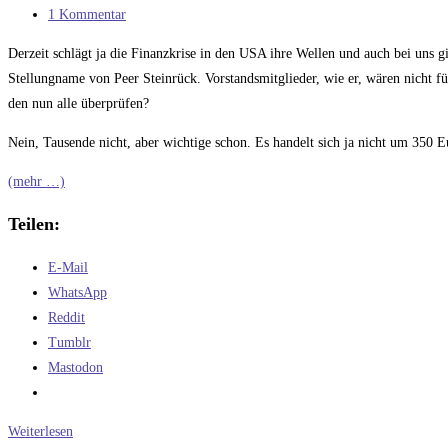
Kategorie:
Beitrags-
1 Kommentar
Kommentare:
Derzeit schlägt ja die Finanzkrise in den USA ihre Wellen und auch bei uns
Stellungname von Peer Steinrück. Vorstandsmitglieder, wie er, wären nicht f
den nun alle überprüfen?
Nein, Tausende nicht, aber wichtige schon. Es handelt sich ja nicht um 350 
(mehr …)
Teilen:
E-Mail
WhatsApp
Reddit
Tumblr
Mastodon
Wann
Weiterlesen