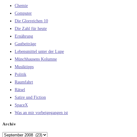
Chemie
Computer
Die Glorreichen 10
Die Zahl für heute
Ernährung
Gastbeiträge
Lebensmittel unter der Lupe
Münchhausens Kolumne
Musiktipps
Politik
Raumfahrt
Rätsel
Satire und Fiction
SpaceX
Was an mir vorbeigegangen ist
Archiv
Archiv