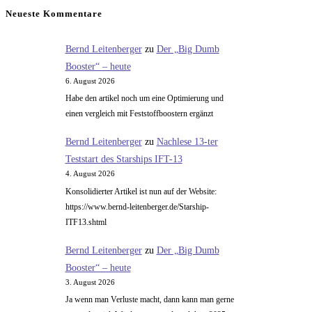
sind
Neueste Kommentare
Politiker
verantwortlich?
Bernd Leitenberger
zu
Der „Big Dumb
Booster“ – heute
6. August 2026
Habe den artikel noch um eine Optimierung und
einen vergleich mit Feststoffboostern ergänzt
Bernd Leitenberger
zu
Nachlese 13-ter
Teststart des Starships IFT-13
4. August 2026
Konsolidierter Artikel ist nun auf der Website:
https://www.bernd-leitenberger.de/Starship-
ITF13.shtml
Bernd Leitenberger
zu
Der „Big Dumb
Booster“ – heute
3. August 2026
Ja wenn man Verluste macht, dann kann man gerne