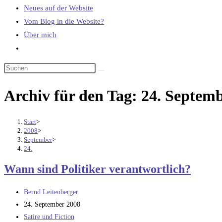
Neues auf der Website
Vom Blog in die Website?
Über mich
Website-
Suche
umschalten
Archiv für den Tag: 24. Septem
Start
>
2008
>
September
>
24.
Wann sind Politiker verantwortlich?
Beitrags-
Bernd Leitenberger
Autor:
Beitrag
24. September 2008
veröffentlicht:
Beitrags-
Satire und Fiction