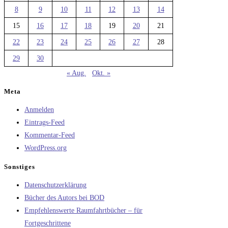
8
9
10
11
12
13
14
15
16
17
18
19
20
21
22
23
24
25
26
27
28
29
30
« Aug.
Okt. »
Meta
Anmelden
Eintrags-Feed
Kommentar-Feed
WordPress.org
Sonstiges
Datenschutzerklärung
Bücher des Autors bei BOD
Empfehlenswerte Raumfahrtbücher – für
Fortgeschrittene