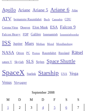
Ariane 6
Apollo
Ariane
Ariane 5
Atlas
ATV
bemannte Raumfahrt
CDU
Buch
Cannabis
Falcon 9
ESA
Elon Musk
Dragon
Corona-Virus
Galileo
FDP
Falcon Heavy
Ionenantrieb
Ionentriebwerke
ISS
Mars
Jupiter
Methan
Mond
Mondlandung
Rätsel
NASA
Raumfahrt
Orion
Russland
PC
Proton
Space Shuttle
SLS
Sojus
saturn V
Skylab
SpaceX
Starship
Vega
Starlink
USA
Venus
Voyager
September 2008
M
D
M
D
F
S
S
1
2
3
4
5
6
7