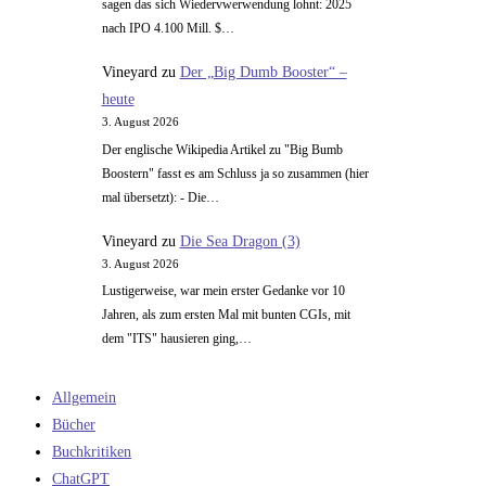
sagen das sich Wiedervwerwendung lohnt: 2025
nach IPO 4.100 Mill. $…
Vineyard
zu
Der „Big Dumb Booster“ –
heute
3. August 2026
Der englische Wikipedia Artikel zu "Big Bumb
Boostern" fasst es am Schluss ja so zusammen (hier
mal übersetzt): - Die…
Vineyard
zu
Die Sea Dragon (3)
3. August 2026
Lustigerweise, war mein erster Gedanke vor 10
Jahren, als zum ersten Mal mit bunten CGIs, mit
dem "ITS" hausieren ging,…
Allgemein
Bücher
Buchkritiken
ChatGPT