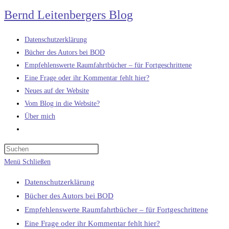
Zum
Bernd Leitenbergers Blog
Inhalt
springen
Datenschutzerklärung
Bücher des Autors bei BOD
Empfehlenswerte Raumfahrtbücher – für Fortgeschrittene
Eine Frage oder ihr Kommentar fehlt hier?
Neues auf der Website
Vom Blog in die Website?
Über mich
Website-
Suche
umschalten
Menü
Schließen
Datenschutzerklärung
Bücher des Autors bei BOD
Empfehlenswerte Raumfahrtbücher – für Fortgeschrittene
Eine Frage oder ihr Kommentar fehlt hier?