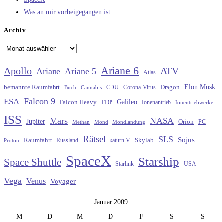
Was an mir vorbeigegangen ist
Archiv
Archiv
Ariane 6
Apollo
ATV
Ariane
Ariane 5
Atlas
Elon Musk
Dragon
bemannte Raumfahrt
CDU
Buch
Cannabis
Corona-Virus
Falcon 9
ESA
Galileo
FDP
Falcon Heavy
Ionenantrieb
Ionentriebwerke
ISS
Mars
NASA
Jupiter
Orion
Methan
Mond
PC
Mondlandung
Rätsel
SLS
Sojus
Raumfahrt
Russland
saturn V
Skylab
Proton
SpaceX
Starship
Space Shuttle
Starlink
USA
Vega
Venus
Voyager
Januar 2009
M
D
M
D
F
S
S