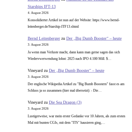
Starships IFT-13
4. August 2026
Konsolidierter Artikel ist nun auf der Website: https://www.bernd-
leitenberger.de/Starship-ITF13.shtml
Bernd Leitenberger
zu
Der „Big Dumb Booster“ – heute
3. August 2026
Ja wenn man Verluste macht, dann kann man gerne sagen das sich
Wiedervwerwendung lohnt: 2025 nach IPO 4.100 Mill. $…
Vineyard
zu
Der „Big Dumb Booster“ – heute
3. August 2026
Der englische Wikipedia Artikel zu "Big Bumb Boostern" fasst es am
Schluss ja so zusammen (hier mal übersetzt): - Die…
Vineyard
zu
Die Sea Dragon (3)
3. August 2026
Lustigerweise, war mein erster Gedanke vor 10 Jahren, als zum ersten
Mal mit bunten CGIs, mit dem "ITS" hausieren ging,…