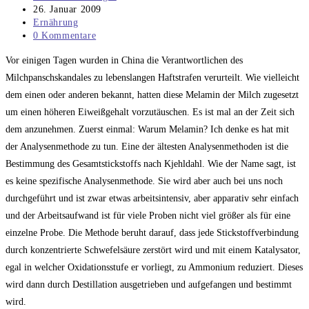
Autor:
Beitrag
26. Januar 2009
veröffentlicht:
Beitrags-
Ernährung
Kategorie:
Beitrags-
0 Kommentare
Kommentare:
Vor einigen Tagen wurden in China die Verantwortlichen des
Milchpanschskandales zu lebenslangen Haftstrafen verurteilt. Wie vielleicht
dem einen oder anderen bekannt, hatten diese Melamin der Milch zugesetzt
um einen höheren Eiweißgehalt vorzutäuschen. Es ist mal an der Zeit sich
dem anzunehmen. Zuerst einmal: Warum Melamin? Ich denke es hat mit
der Analysenmethode zu tun. Eine der ältesten Analysenmethoden ist die
Bestimmung des Gesamtstickstoffs nach Kjehldahl. Wie der Name sagt, ist
es keine spezifische Analysenmethode. Sie wird aber auch bei uns noch
durchgeführt und ist zwar etwas arbeitsintensiv, aber apparativ sehr einfach
und der Arbeitsaufwand ist für viele Proben nicht viel größer als für eine
einzelne Probe. Die Methode beruht darauf, dass jede Stickstoffverbindung
durch konzentrierte Schwefelsäure zerstört wird und mit einem Katalysator,
egal in welcher Oxidationsstufe er vorliegt, zu Ammonium reduziert. Dieses
wird dann durch Destillation ausgetrieben und aufgefangen und bestimmt
wird.