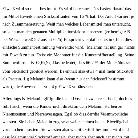
Eiweiß wird so nicht bestimmt. Es wird berechnet. Das basiert darauf dass
im Mittel Eiweiß einen Stickstoffanteil von 16 % hat. Der Anteil variiert je
nach Zusammensetzung. Weiß man welches Lebensmittel man untersucht,
so kann man den genauen Multiplikationsfaktor einsetzen. (er beträgt z.B.
bei Weizeneiweiß 5.7 anstatt 6.25) Es spricht viel dafür dass in China diese
einfache Summenbestimmung verwendet wird. Melamin hat nun gar nichts
mit Eiweiß zu tun. Es ist ein Monomer für die Kunststoffherstellung. Seine
Summenformel ist C
H
N
. Das bedeutet, dass 66.7 % der Molekülmasse
3
6
6
vom Stickstoff gebildet werden. Es enthält also etwa 4 mal mehr Stickstoff
als Protein. 1 g Melamin kann also (wenn nur der Stickstoff bestimmt
wird), die Anwesenheit von 4 g Eiweiß vortäuschen.
Allerdings ist Melamin giftig. die letale Dosis ist zwar recht hoch, doch es
führt auch, wenn die Kinder nicht direkt an dem Melamin sterben zu
Nierensteinen und Nierenversagen. Egal ob dies der/die Verantwortliche
wussten: Sie haben Melamin zugesetzt weil sie einen hohen Eiweißgehalt
vortäuschen mussten. Sie wussten also wie Stickstoff bestimmt wird und
dass Melamin viel Stickstoff enthält, aber nichts aber auch gar nichts mit