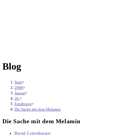
Blog
Start
>
2009
>
Januar
>
26.
>
Ernährung
>
Die Sache mit dem Melamin
Die Sache mit dem Melamin
Beitrags-
Bernd Leitenberger