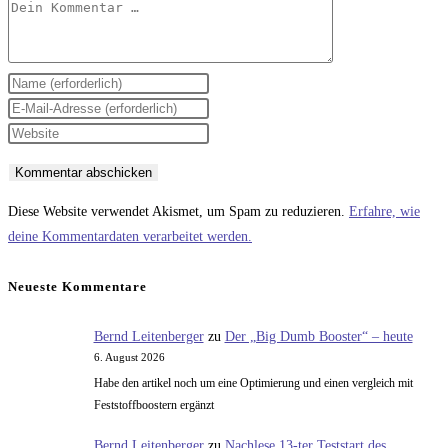
Kommentar
Gib
deinen
Gib
Namen
deine
Gib
oder
E-
deine
Benutzernamen
Mail-
Website-
zum
Adresse
URL
Diese Website verwendet Akismet, um Spam zu reduzieren.
Erfahre, wie
Kommentieren
zum
ein
deine Kommentardaten verarbeitet werden.
ein
Kommentieren
(optional)
ein
Neueste Kommentare
Bernd Leitenberger
zu
Der „Big Dumb Booster“ – heute
6. August 2026
Habe den artikel noch um eine Optimierung und einen vergleich mit
Feststoffboostern ergänzt
Bernd Leitenberger
zu
Nachlese 13-ter Teststart des