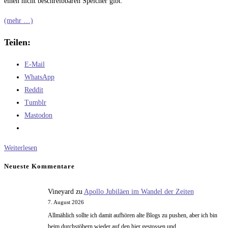
einen nicht beschreibbaren Speicher gibt.
(mehr …)
Teilen:
E-Mail
WhatsApp
Reddit
Tumblr
Mastodon
Die
Weiterlesen
Rückkehr
Neueste Kommentare
der
Harvard
Vineyard
zu
Apollo Jubiläen im Wandel der Zeiten
Architektur
7. August 2026
Allmählich sollte ich damit aufhören alte Blogs zu pushen, aber ich bin
beim durchstöbern wieder auf den hier gestossen und..…