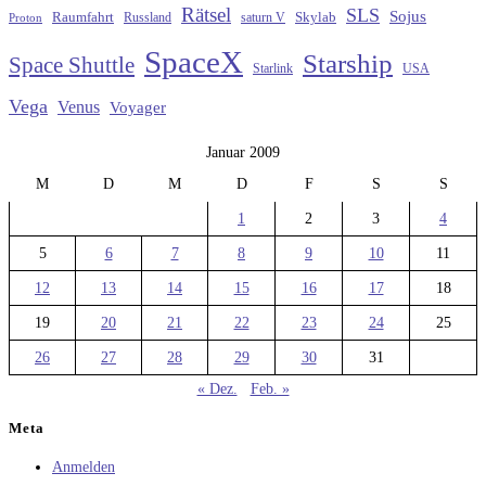
Rätsel
SLS
Sojus
Raumfahrt
Russland
saturn V
Skylab
Proton
SpaceX
Starship
Space Shuttle
Starlink
USA
Vega
Venus
Voyager
Januar 2009
M
D
M
D
F
S
S
1
2
3
4
5
6
7
8
9
10
11
12
13
14
15
16
17
18
19
20
21
22
23
24
25
26
27
28
29
30
31
« Dez.
Feb. »
Meta
Anmelden