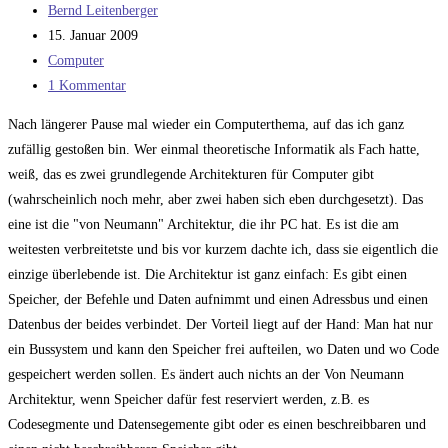
Beitrags-
Bernd Leitenberger
Autor:
Beitrag
15. Januar 2009
veröffentlicht:
Beitrags-
Computer
Kategorie:
Beitrags-
1 Kommentar
Kommentare:
Nach längerer Pause mal wieder ein Computerthema, auf das ich ganz
zufällig gestoßen bin. Wer einmal theoretische Informatik als Fach hatte,
weiß, das es zwei grundlegende Architekturen für Computer gibt
(wahrscheinlich noch mehr, aber zwei haben sich eben durchgesetzt). Das
eine ist die "von Neumann" Architektur, die ihr PC hat. Es ist die am
weitesten verbreitetste und bis vor kurzem dachte ich, dass sie eigentlich die
einzige überlebende ist. Die Architektur ist ganz einfach: Es gibt einen
Speicher, der Befehle und Daten aufnimmt und einen Adressbus und einen
Datenbus der beides verbindet. Der Vorteil liegt auf der Hand: Man hat nur
ein Bussystem und kann den Speicher frei aufteilen, wo Daten und wo Code
gespeichert werden sollen. Es ändert auch nichts an der Von Neumann
Architektur, wenn Speicher dafür fest reserviert werden, z.B. es
Codesegmente und Datensegemente gibt oder es einen beschreibbaren und