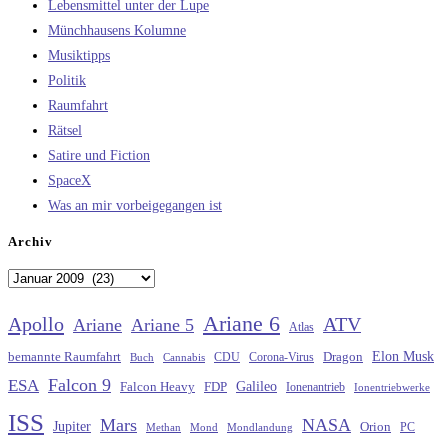
Lebensmittel unter der Lupe
Münchhausens Kolumne
Musiktipps
Politik
Raumfahrt
Rätsel
Satire und Fiction
SpaceX
Was an mir vorbeigegangen ist
Archiv
Archiv
Ariane 6
Apollo
ATV
Ariane
Ariane 5
Atlas
Elon Musk
Dragon
bemannte Raumfahrt
CDU
Buch
Cannabis
Corona-Virus
Falcon 9
ESA
Galileo
FDP
Falcon Heavy
Ionenantrieb
Ionentriebwerke
ISS
Mars
NASA
Jupiter
Orion
Methan
Mond
PC
Mondlandung