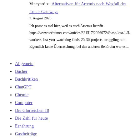
Vineyard
zu
Alternativen für Artemis nach Wegfall des
Lunar Gateways
7. August 2026
Ich poste es mal hier, weil es auch Artemis betrifft.
https://www.techtimes.com/articles/321517/20260724/nasa-lost-1-5-
workers-last-year-watchdog-finds-25-36-projects-struggling.htm
Eigentlich keine Überraschung, bei den anderen Behörden war es…
Allgemein
Bücher
Buchkritiken
ChatGPT
Chemie
Computer
Die Glorreichen 10
Die Zahl für heute
Ernährung
Gastbeiträge