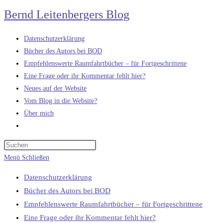
Zum
Bernd Leitenbergers Blog
Inhalt
springen
Datenschutzerklärung
Bücher des Autors bei BOD
Empfehlenswerte Raumfahrtbücher – für Fortgeschrittene
Eine Frage oder ihr Kommentar fehlt hier?
Neues auf der Website
Vom Blog in die Website?
Über mich
Website-
Suche
umschalten
Menü
Schließen
Datenschutzerklärung
Bücher des Autors bei BOD
Empfehlenswerte Raumfahrtbücher – für Fortgeschrittene
Eine Frage oder ihr Kommentar fehlt hier?