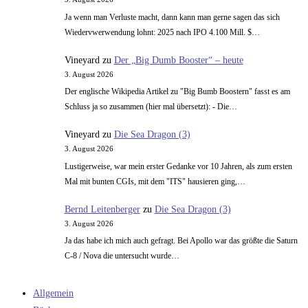
Ja wenn man Verluste macht, dann kann man gerne sagen das sich
Wiedervwerwendung lohnt: 2025 nach IPO 4.100 Mill. $…
Vineyard
zu
Der „Big Dumb Booster“ – heute
3. August 2026
Der englische Wikipedia Artikel zu "Big Bumb Boostern" fasst es am
Schluss ja so zusammen (hier mal übersetzt): - Die…
Vineyard
zu
Die Sea Dragon (3)
3. August 2026
Lustigerweise, war mein erster Gedanke vor 10 Jahren, als zum ersten
Mal mit bunten CGIs, mit dem "ITS" hausieren ging,…
Bernd Leitenberger
zu
Die Sea Dragon (3)
3. August 2026
Ja das habe ich mich auch gefragt. Bei Apollo war das größte die Saturn
C-8 / Nova die untersucht wurde…
Allgemein