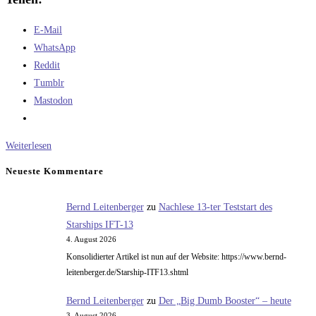
E-Mail
WhatsApp
Reddit
Tumblr
Mastodon
Was
Weiterlesen
ist
Neueste Kommentare
drin…
in
Bernd Leitenberger
zu
Nachlese 13-ter Teststart des
„Sandwiches
Starships IFT-13
Bacon,
4. August 2026
Ei“
Konsolidierter Artikel ist nun auf der Website: https://www.bernd-
leitenberger.de/Starship-ITF13.shtml
Bernd Leitenberger
zu
Der „Big Dumb Booster“ – heute
3. August 2026