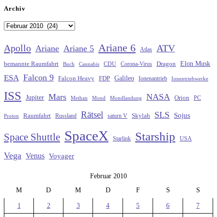
Archiv
Archiv
Ariane 6
Apollo
ATV
Ariane
Ariane 5
Atlas
Elon Musk
Dragon
bemannte Raumfahrt
CDU
Buch
Cannabis
Corona-Virus
Falcon 9
ESA
Galileo
FDP
Falcon Heavy
Ionenantrieb
Ionentriebwerke
ISS
Mars
NASA
Jupiter
Orion
Methan
Mond
PC
Mondlandung
Rätsel
SLS
Sojus
Raumfahrt
Russland
saturn V
Skylab
Proton
SpaceX
Starship
Space Shuttle
Starlink
USA
Vega
Venus
Voyager
Februar 2010
M
D
M
D
F
S
S
1
2
3
4
5
6
7