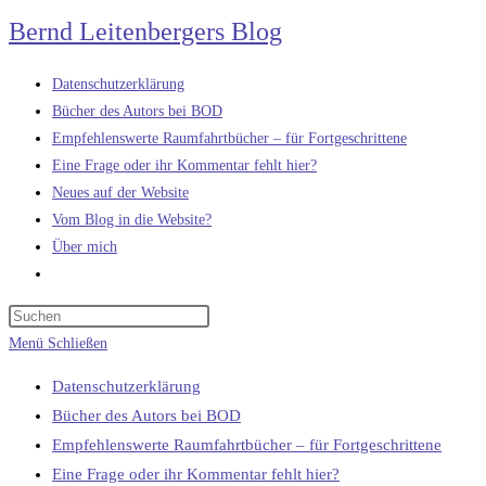
Zum
Bernd Leitenbergers Blog
Inhalt
springen
Datenschutzerklärung
Bücher des Autors bei BOD
Empfehlenswerte Raumfahrtbücher – für Fortgeschrittene
Eine Frage oder ihr Kommentar fehlt hier?
Neues auf der Website
Vom Blog in die Website?
Über mich
Website-
Suche
umschalten
Menü
Schließen
Datenschutzerklärung
Bücher des Autors bei BOD
Empfehlenswerte Raumfahrtbücher – für Fortgeschrittene
Eine Frage oder ihr Kommentar fehlt hier?