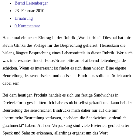
Beitrags-
Bernd Leitenberger
Autor:
Beitrag
23. Februar 2010
veröffentlicht:
Beitrags-
Ernährung
Kategorie:
Beitrags-
0 Kommentare
Kommentare:
Heute mal ein neuer Eintrag in der Rubrik „Was ist drin“. Diesmal hat mir
Kevin Glinka die Vorlage für die Besprechung geliefert. Herauskam die
bislang längste Besprechung eines Lebensmittels in dieser Rubrik. Wer auch
was interessantes findet: Fotos/Scans bitte an bl at bernd-leitenberger.de
schicken. Wenn es interessant ist findet es sich dann wieder. Eine eigene
Beurteilung des sensorischen und optischen Eindrucks sollte natürlich auch
dabei sein.
Bei dem heutigen Produkt handelt es sich um fertige Sandwiches in
Dreiecksform geschnitten. Ich habe es nicht selbst gekauft und kann bei der
Beurteilung des sensorischen Eindrucks mich daher nur auf die mir
übermittelte Beurteilung verlassen, nachdem die Sandwiches „ordentlich
geschmeckt“ haben. Auf der Verpackung sind viele Eiviertel, geräucherter
Speck und Salat zu erkennen, allerdings ergänzt um das Wort