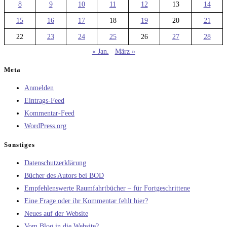
8
9
10
11
12
13
14
15
16
17
18
19
20
21
22
23
24
25
26
27
28
« Jan.
März »
Meta
Anmelden
Eintrags-Feed
Kommentar-Feed
WordPress.org
Sonstiges
Datenschutzerklärung
Bücher des Autors bei BOD
Empfehlenswerte Raumfahrtbücher – für Fortgeschrittene
Eine Frage oder ihr Kommentar fehlt hier?
Neues auf der Website
Vom Blog in die Website?