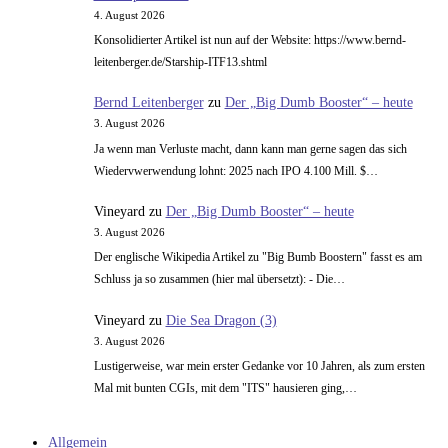
4. August 2026
Konsolidierter Artikel ist nun auf der Website: https://www.bernd-
leitenberger.de/Starship-ITF13.shtml
Bernd Leitenberger
zu
Der „Big Dumb Booster“ – heute
3. August 2026
Ja wenn man Verluste macht, dann kann man gerne sagen das sich
Wiedervwerwendung lohnt: 2025 nach IPO 4.100 Mill. $…
Vineyard
zu
Der „Big Dumb Booster“ – heute
3. August 2026
Der englische Wikipedia Artikel zu "Big Bumb Boostern" fasst es am
Schluss ja so zusammen (hier mal übersetzt): - Die…
Vineyard
zu
Die Sea Dragon (3)
3. August 2026
Lustigerweise, war mein erster Gedanke vor 10 Jahren, als zum ersten
Mal mit bunten CGIs, mit dem "ITS" hausieren ging,…
Allgemein