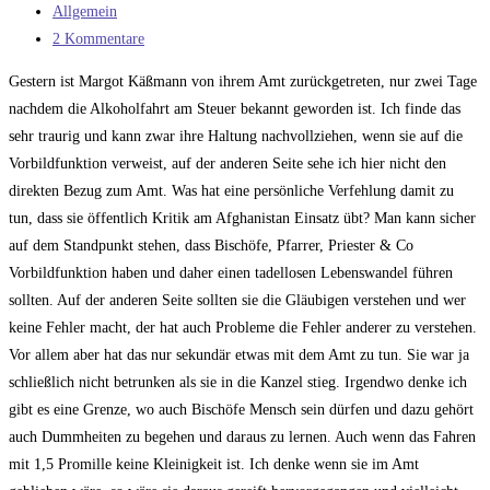
veröffentlicht:
Beitrags-
Allgemein
Kategorie:
Beitrags-
2 Kommentare
Kommentare:
Gestern ist Margot Käßmann von ihrem Amt zurückgetreten, nur zwei Tage
nachdem die Alkoholfahrt am Steuer bekannt geworden ist. Ich finde das
sehr traurig und kann zwar ihre Haltung nachvollziehen, wenn sie auf die
Vorbildfunktion verweist, auf der anderen Seite sehe ich hier nicht den
direkten Bezug zum Amt. Was hat eine persönliche Verfehlung damit zu
tun, dass sie öffentlich Kritik am Afghanistan Einsatz übt? Man kann sicher
auf dem Standpunkt stehen, dass Bischöfe, Pfarrer, Priester & Co
Vorbildfunktion haben und daher einen tadellosen Lebenswandel führen
sollten. Auf der anderen Seite sollten sie die Gläubigen verstehen und wer
keine Fehler macht, der hat auch Probleme die Fehler anderer zu verstehen.
Vor allem aber hat das nur sekundär etwas mit dem Amt zu tun. Sie war ja
schließlich nicht betrunken als sie in die Kanzel stieg. Irgendwo denke ich
gibt es eine Grenze, wo auch Bischöfe Mensch sein dürfen und dazu gehört
auch Dummheiten zu begehen und daraus zu lernen. Auch wenn das Fahren
mit 1,5 Promille keine Kleinigkeit ist. Ich denke wenn sie im Amt