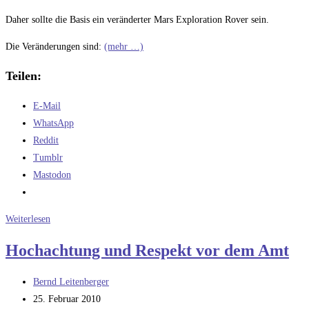
Daher sollte die Basis ein veränderter Mars Exploration Rover sein.
Die Veränderungen sind:
(mehr …)
Teilen:
E-Mail
WhatsApp
Reddit
Tumblr
Mastodon
Der
Weiterlesen
Titan
Hochachtung und Respekt vor dem Amt
Rover
Teil
Beitrags-
Bernd Leitenberger
2
Autor:
Beitrag
25. Februar 2010