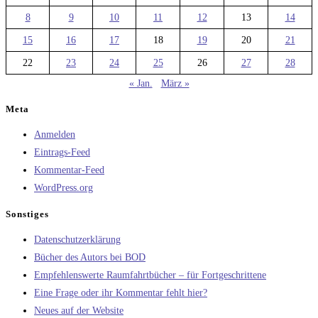
8
9
10
11
12
13
14
15
16
17
18
19
20
21
22
23
24
25
26
27
28
« Jan.
März »
Meta
Anmelden
Eintrags-Feed
Kommentar-Feed
WordPress.org
Sonstiges
Datenschutzerklärung
Bücher des Autors bei BOD
Empfehlenswerte Raumfahrtbücher – für Fortgeschrittene
Eine Frage oder ihr Kommentar fehlt hier?
Neues auf der Website