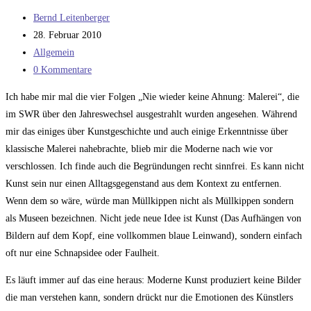
Beitrags-
Bernd Leitenberger
Autor:
Beitrag
28. Februar 2010
veröffentlicht:
Beitrags-
Allgemein
Kategorie:
Beitrags-
0 Kommentare
Kommentare:
Ich habe mir mal die vier Folgen „Nie wieder keine Ahnung: Malerei“, die
im SWR über den Jahreswechsel ausgestrahlt wurden angesehen. Während
mir das einiges über Kunstgeschichte und auch einige Erkenntnisse über
klassische Malerei nahebrachte, blieb mir die Moderne nach wie vor
verschlossen. Ich finde auch die Begründungen recht sinnfrei. Es kann nicht
Kunst sein nur einen Alltagsgegenstand aus dem Kontext zu entfernen.
Wenn dem so wäre, würde man Müllkippen nicht als Müllkippen sondern
als Museen bezeichnen. Nicht jede neue Idee ist Kunst (Das Aufhängen von
Bildern auf dem Kopf, eine vollkommen blaue Leinwand), sondern einfach
oft nur eine Schnapsidee oder Faulheit.
Es läuft immer auf das eine heraus: Moderne Kunst produziert keine Bilder
die man verstehen kann, sondern drückt nur die Emotionen des Künstlers