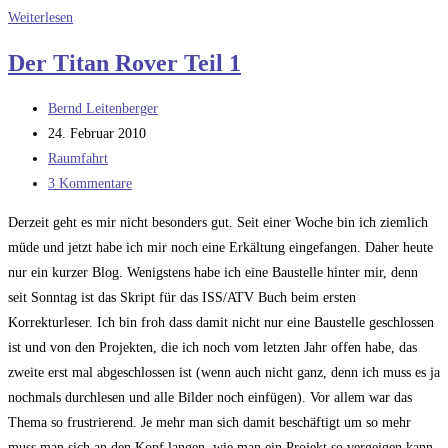
Hochachtung
Weiterlesen
und
Der Titan Rover Teil 1
Respekt
vor
Beitrags-
Bernd Leitenberger
dem
Autor:
Beitrag
24. Februar 2010
Amt
veröffentlicht:
Beitrags-
Raumfahrt
Kategorie:
Beitrags-
3 Kommentare
Kommentare:
Derzeit geht es mir nicht besonders gut. Seit einer Woche bin ich ziemlich
müde und jetzt habe ich mir noch eine Erkältung eingefangen. Daher heute
nur ein kurzer Blog. Wenigstens habe ich eine Baustelle hinter mir, denn
seit Sonntag ist das Skript für das ISS/ATV Buch beim ersten
Korrekturleser. Ich bin froh dass damit nicht nur eine Baustelle geschlossen
ist und von den Projekten, die ich noch vom letzten Jahr offen habe, das
zweite erst mal abgeschlossen ist (wenn auch nicht ganz, denn ich muss es ja
nochmals durchlesen und alle Bilder noch einfügen). Vor allem war das
Thema so frustrierend. Je mehr man sich damit beschäftigt um so mehr
muss man sich an den Kopf langen, wie man ein Projekt so vergeigen kann.