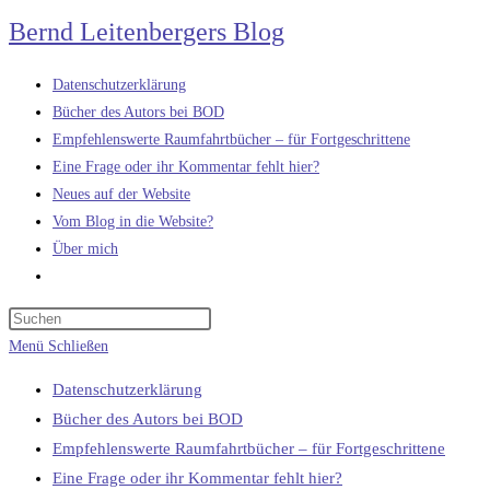
Zum
Bernd Leitenbergers Blog
Inhalt
springen
Datenschutzerklärung
Bücher des Autors bei BOD
Empfehlenswerte Raumfahrtbücher – für Fortgeschrittene
Eine Frage oder ihr Kommentar fehlt hier?
Neues auf der Website
Vom Blog in die Website?
Über mich
Website-
Suche
umschalten
Menü
Schließen
Datenschutzerklärung
Bücher des Autors bei BOD
Empfehlenswerte Raumfahrtbücher – für Fortgeschrittene
Eine Frage oder ihr Kommentar fehlt hier?