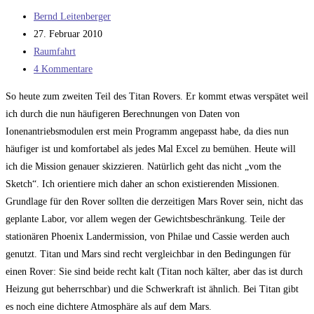
und
Beitrags-
Bernd Leitenberger
käufliche
Autor:
Beitrag
27. Februar 2010
Gespräche
veröffentlicht:
Beitrags-
Raumfahrt
Kategorie:
Beitrags-
4 Kommentare
Kommentare:
So heute zum zweiten Teil des Titan Rovers. Er kommt etwas verspätet weil
ich durch die nun häufigeren Berechnungen von Daten von
Ionenantriebsmodulen erst mein Programm angepasst habe, da dies nun
häufiger ist und komfortabel als jedes Mal Excel zu bemühen. Heute will
ich die Mission genauer skizzieren. Natürlich geht das nicht „vom the
Sketch“. Ich orientiere mich daher an schon existierenden Missionen.
Grundlage für den Rover sollten die derzeitigen Mars Rover sein, nicht das
geplante Labor, vor allem wegen der Gewichtsbeschränkung. Teile der
stationären Phoenix Landermission, von Philae und Cassie werden auch
genutzt. Titan und Mars sind recht vergleichbar in den Bedingungen für
einen Rover: Sie sind beide recht kalt (Titan noch kälter, aber das ist durch
Heizung gut beherrschbar) und die Schwerkraft ist ähnlich. Bei Titan gibt
es noch eine dichtere Atmosphäre als auf dem Mars.