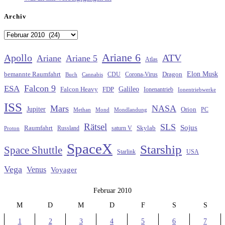
Archiv
Archiv
Ariane 6
Apollo
ATV
Ariane
Ariane 5
Atlas
Elon Musk
Dragon
bemannte Raumfahrt
CDU
Buch
Cannabis
Corona-Virus
Falcon 9
ESA
Galileo
FDP
Falcon Heavy
Ionenantrieb
Ionentriebwerke
ISS
Mars
NASA
Jupiter
Orion
Methan
Mond
PC
Mondlandung
Rätsel
SLS
Sojus
Raumfahrt
Russland
saturn V
Skylab
Proton
SpaceX
Starship
Space Shuttle
Starlink
USA
Vega
Venus
Voyager
Februar 2010
M
D
M
D
F
S
S
1
2
3
4
5
6
7