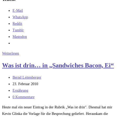
E-Mail
WhatsApp
Reddit
Tumblr
Mastodon
Der
Weiterlesen
Titan
Was ist drin… in „Sandwiches Bacon, Ei“
Rover
Teil
Beitrags-
Bernd Leitenberger
1
Autor:
Beitrag
23. Februar 2010
veröffentlicht:
Beitrags-
Ernährung
Kategorie:
Beitrags-
0 Kommentare
Kommentare:
Heute mal ein neuer Eintrag in der Rubrik „Was ist drin“. Diesmal hat mir
Kevin Glinka die Vorlage für die Besprechung geliefert. Herauskam die