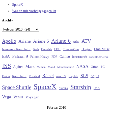
SpaceX
Was an mir vorbeigegangen ist
Archiv
Archiv
Ariane 6
Apollo
ATV
Ariane
Ariane 5
Atlas
Elon Musk
Dragon
bemannte Raumfahrt
CDU
Buch
Cannabis
Corona-Virus
Falcon 9
ESA
Galileo
FDP
Falcon Heavy
Ionenantrieb
Ionentriebwerke
ISS
Mars
NASA
Jupiter
Orion
Methan
Mond
PC
Mondlandung
Rätsel
SLS
Sojus
Raumfahrt
Russland
saturn V
Skylab
Proton
SpaceX
Starship
Space Shuttle
Starlink
USA
Vega
Venus
Voyager
Februar 2010