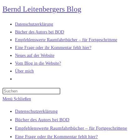
Zum
Bernd Leitenbergers Blog
Inhalt
springen
Datenschutzerklärung
Bücher des Autors bei BOD
Empfehlenswerte Raumfahrtbücher – für Fortgeschrittene
Eine Frage oder ihr Kommentar fehlt hier?
Neues auf der Website
Vom Blog in die Website?
Über mich
Website-
Suche
umschalten
Menü
Schließen
Datenschutzerklärung
Bücher des Autors bei BOD
Empfehlenswerte Raumfahrtbücher – für Fortgeschrittene
Eine Frage oder ihr Kommentar fehlt hier?