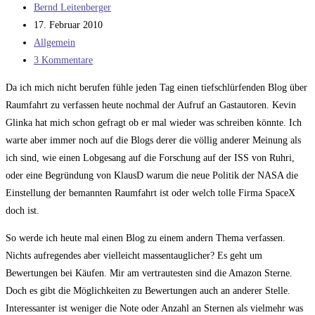
Beitrags-
Bernd Leitenberger
Autor:
Beitrag
17. Februar 2010
veröffentlicht:
Beitrags-
Allgemein
Kategorie:
Beitrags-
3 Kommentare
Kommentare:
Da ich mich nicht berufen fühle jeden Tag einen tiefschlürfenden Blog über
Raumfahrt zu verfassen heute nochmal der Aufruf an Gastautoren. Kevin
Glinka hat mich schon gefragt ob er mal wieder was schreiben könnte. Ich
warte aber immer noch auf die Blogs derer die völlig anderer Meinung als
ich sind, wie einen Lobgesang auf die Forschung auf der ISS von Ruhri,
oder eine Begründung von KlausD warum die neue Politik der NASA die
Einstellung der bemannten Raumfahrt ist oder welch tolle Firma SpaceX
doch ist.
So werde ich heute mal einen Blog zu einem andern Thema verfassen.
Nichts aufregendes aber vielleicht massentauglicher? Es geht um
Bewertungen bei Käufen. Mir am vertrautesten sind die Amazon Sterne.
Doch es gibt die Möglichkeiten zu Bewertungen auch an anderer Stelle.
Interessanter ist weniger die Note oder Anzahl an Sternen als vielmehr was