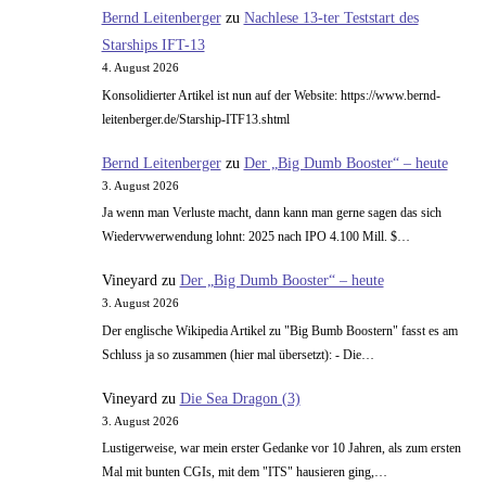
Bernd Leitenberger
zu
Nachlese 13-ter Teststart des
Starships IFT-13
4. August 2026
Konsolidierter Artikel ist nun auf der Website: https://www.bernd-
leitenberger.de/Starship-ITF13.shtml
Bernd Leitenberger
zu
Der „Big Dumb Booster“ – heute
3. August 2026
Ja wenn man Verluste macht, dann kann man gerne sagen das sich
Wiedervwerwendung lohnt: 2025 nach IPO 4.100 Mill. $…
Vineyard
zu
Der „Big Dumb Booster“ – heute
3. August 2026
Der englische Wikipedia Artikel zu "Big Bumb Boostern" fasst es am
Schluss ja so zusammen (hier mal übersetzt): - Die…
Vineyard
zu
Die Sea Dragon (3)
3. August 2026
Lustigerweise, war mein erster Gedanke vor 10 Jahren, als zum ersten
Mal mit bunten CGIs, mit dem "ITS" hausieren ging,…