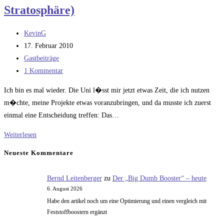
Stratosphäre)
Beitrags-
KevinG
Autor:
Beitrag
17. Februar 2010
veröffentlicht:
Beitrags-
Gastbeiträge
Kategorie:
Beitrags-
1 Kommentar
Kommentare:
Ich bin es mal wieder. Die Uni l�sst mir jetzt etwas Zeit, die ich nutzen
m�chte, meine Projekte etwas voranzubringen, und da musste ich zuerst
einmal eine Entscheidung treffen: Das…
„Project
Weiterlesen
????????????“
Neueste Kommentare
(Projekt
Stratosphäre)
Bernd Leitenberger
zu
Der „Big Dumb Booster“ – heute
6. August 2026
Habe den artikel noch um eine Optimierung und einen vergleich mit
Feststoffboostern ergänzt