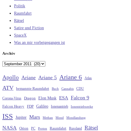
Politik
Raumfahrt
Rätsel
Satire und Fiction
SpaceX
Was an mir vorbeigegangen ist
Archiv
Archiv
Ariane 6
Apollo
Ariane
Ariane 5
Atlas
ATV
bemannte Raumfahrt
CDU
Buch
Cannabis
Falcon 9
ESA
Elon Musk
Dragon
Corona-Virus
Galileo
FDP
Falcon Heavy
Ionenantrieb
Ionentriebwerke
ISS
Mars
Jupiter
Methan
Mond
Mondlandung
Rätsel
NASA
Raumfahrt
Orion
Russland
PC
Proton