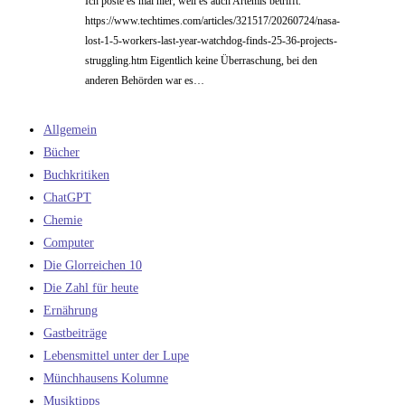
Ich poste es mal hier, weil es auch Artemis betrifft.
https://www.techtimes.com/articles/321517/20260724/nasa-
lost-1-5-workers-last-year-watchdog-finds-25-36-projects-
struggling.htm Eigentlich keine Überraschung, bei den
anderen Behörden war es…
Allgemein
Bücher
Buchkritiken
ChatGPT
Chemie
Computer
Die Glorreichen 10
Die Zahl für heute
Ernährung
Gastbeiträge
Lebensmittel unter der Lupe
Münchhausens Kolumne
Musiktipps