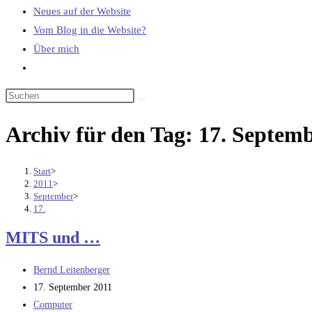
Neues auf der Website
Vom Blog in die Website?
Über mich
Website-
Suche
umschalten
Archiv für den Tag: 17. Septem
Start
>
2011
>
September
>
17.
MITS und …
Beitrags-
Bernd Leitenberger
Autor:
Beitrag
17. September 2011
veröffentlicht:
Beitrags-
Computer