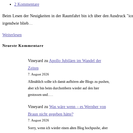
Kategorie:
Beitrags-
2 Kommentare
Kommentare:
Beim Lesen der Neuigkeiten in der Raumfahrt bin ich über den Ausdruck "icen
irgendwie blieb…
MITS
Weiterlesen
und
Neueste Kommentare
…
Vineyard
zu
Apollo Jubiläen im Wandel der
Zeiten
7. August 2026
Allmählich sollte ich damit aufhören alte Blogs zu pushen,
aber ich bin beim durchstöbern wieder auf den hier
gestossen und..…
Vineyard
zu
Was wäre wenn – es Wernher von
Braun nicht gegeben hätte?
7. August 2026
Sorry, wenn ich wieder einen alten Blog hochpushe, aber