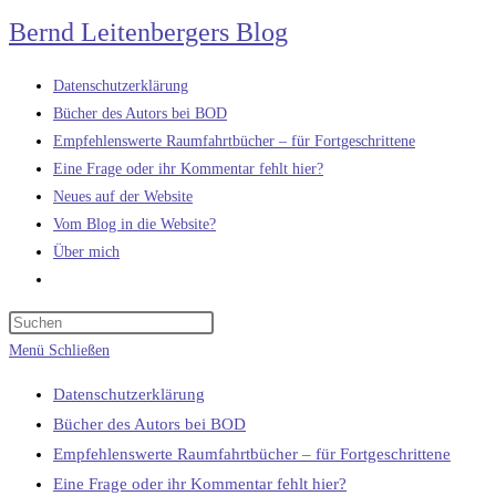
Zum
Bernd Leitenbergers Blog
Inhalt
springen
Datenschutzerklärung
Bücher des Autors bei BOD
Empfehlenswerte Raumfahrtbücher – für Fortgeschrittene
Eine Frage oder ihr Kommentar fehlt hier?
Neues auf der Website
Vom Blog in die Website?
Über mich
Website-
Suche
umschalten
Menü
Schließen
Datenschutzerklärung
Bücher des Autors bei BOD
Empfehlenswerte Raumfahrtbücher – für Fortgeschrittene
Eine Frage oder ihr Kommentar fehlt hier?