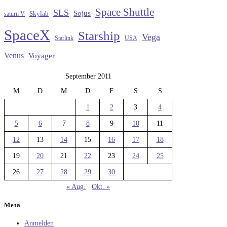
Space Shuttle
SLS
Sojus
saturn V
Skylab
SpaceX
Starship
Vega
Starlink
USA
Venus
Voyager
September 2011
M
D
M
D
F
S
S
1
2
3
4
5
6
7
8
9
10
11
12
13
14
15
16
17
18
19
20
21
22
23
24
25
26
27
28
29
30
« Aug.
Okt. »
Meta
Anmelden