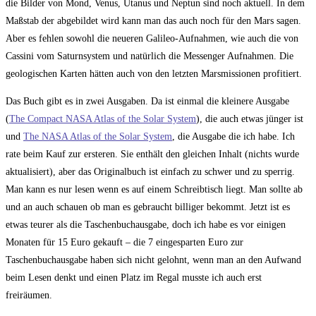
die Bilder von Mond, Venus, Utanus und Neptun sind noch aktuell. In dem
Maßstab der abgebildet wird kann man das auch noch für den Mars sagen.
Aber es fehlen sowohl die neueren Galileo-Aufnahmen, wie auch die von
Cassini vom Saturnsystem und natürlich die Messenger Aufnahmen. Die
geologischen Karten hätten auch von den letzten Marsmissionen profitiert.
Das Buch gibt es in zwei Ausgaben. Da ist einmal die kleinere Ausgabe
(
The Compact NASA Atlas of the Solar System
), die auch etwas jünger ist
und
The NASA Atlas of the Solar System
, die Ausgabe die ich habe. Ich
rate beim Kauf zur ersteren. Sie enthält den gleichen Inhalt (nichts wurde
aktualisiert), aber das Originalbuch ist einfach zu schwer und zu sperrig.
Man kann es nur lesen wenn es auf einem Schreibtisch liegt. Man sollte ab
und an auch schauen ob man es gebraucht billiger bekommt. Jetzt ist es
etwas teurer als die Taschenbuchausgabe, doch ich habe es vor einigen
Monaten für 15 Euro gekauft – die 7 eingesparten Euro zur
Taschenbuchausgabe haben sich nicht gelohnt, wenn man an den Aufwand
beim Lesen denkt und einen Platz im Regal musste ich auch erst
freiräumen.