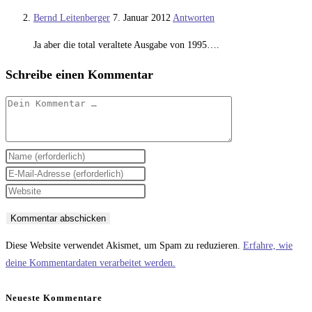
Bernd Leitenberger
7. Januar 2012
Antworten
Ja aber die total veraltete Ausgabe von 1995….
Schreibe einen Kommentar
Kommentar
Gib
deinen
Gib
Namen
deine
Gib
oder
E-
deine
Benutzernamen
Mail-
Website-
zum
Adresse
URL
Diese Website verwendet Akismet, um Spam zu reduzieren.
Erfahre, wie
Kommentieren
zum
ein
deine Kommentardaten verarbeitet werden.
ein
Kommentieren
(optional)
ein
Neueste Kommentare