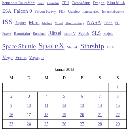
Elon Musk
Dragon
bemannte Raumfahrt
CDU
Buch
Cannabis
Corona-Virus
Falcon 9
ESA
Galileo
FDP
Falcon Heavy
Ionenantrieb
Ionentriebwerke
ISS
Mars
NASA
Jupiter
Orion
Methan
Mond
PC
Mondlandung
Rätsel
SLS
Sojus
Raumfahrt
Russland
saturn V
Skylab
Proton
SpaceX
Starship
Space Shuttle
Starlink
USA
Vega
Venus
Voyager
Januar 2012
M
D
M
D
F
S
S
1
2
3
4
5
6
7
8
9
10
11
12
13
14
15
16
17
18
19
20
21
22
23
24
25
26
27
28
29