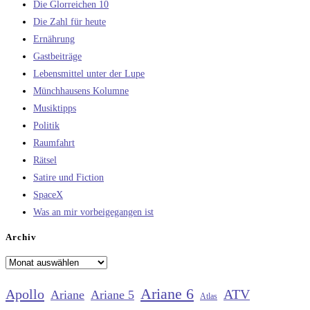
Die Glorreichen 10
Die Zahl für heute
Ernährung
Gastbeiträge
Lebensmittel unter der Lupe
Münchhausens Kolumne
Musiktipps
Politik
Raumfahrt
Rätsel
Satire und Fiction
SpaceX
Was an mir vorbeigegangen ist
Archiv
Archiv
Ariane 6
Apollo
ATV
Ariane
Ariane 5
Atlas