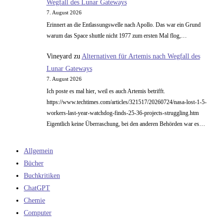
Wegfall des Lunar Gateways
7. August 2026
Erinnert an die Entlassungswelle nach Apollo. Das war ein Grund
warum das Space shuttle nicht 1977 zum ersten Mal flog,…
Vineyard
zu
Alternativen für Artemis nach Wegfall des
Lunar Gateways
7. August 2026
Ich poste es mal hier, weil es auch Artemis betrifft.
https://www.techtimes.com/articles/321517/20260724/nasa-lost-1-5-
workers-last-year-watchdog-finds-25-36-projects-struggling.htm
Eigentlich keine Überraschung, bei den anderen Behörden war es…
Allgemein
Bücher
Buchkritiken
ChatGPT
Chemie
Computer