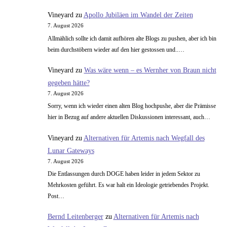
Vineyard
zu
Apollo Jubiläen im Wandel der Zeiten
7. August 2026
Allmählich sollte ich damit aufhören alte Blogs zu pushen, aber ich bin
beim durchstöbern wieder auf den hier gestossen und..…
Vineyard
zu
Was wäre wenn – es Wernher von Braun nicht
gegeben hätte?
7. August 2026
Sorry, wenn ich wieder einen alten Blog hochpushe, aber die Prämisse
hier in Bezug auf andere aktuellen Diskussionen interessant, auch…
Vineyard
zu
Alternativen für Artemis nach Wegfall des
Lunar Gateways
7. August 2026
Die Entlassungen durch DOGE haben leider in jedem Sektor zu
Mehrkosten geführt. Es war halt ein Ideologie getriebendes Projekt.
Post…
Bernd Leitenberger
zu
Alternativen für Artemis nach