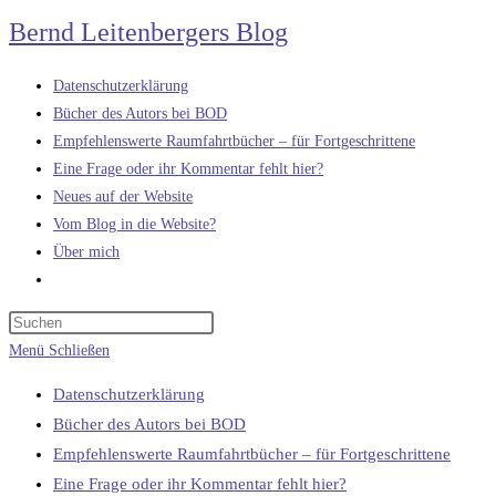
Zum
Bernd Leitenbergers Blog
Inhalt
springen
Datenschutzerklärung
Bücher des Autors bei BOD
Empfehlenswerte Raumfahrtbücher – für Fortgeschrittene
Eine Frage oder ihr Kommentar fehlt hier?
Neues auf der Website
Vom Blog in die Website?
Über mich
Website-
Suche
umschalten
Menü
Schließen
Datenschutzerklärung
Bücher des Autors bei BOD
Empfehlenswerte Raumfahrtbücher – für Fortgeschrittene
Eine Frage oder ihr Kommentar fehlt hier?