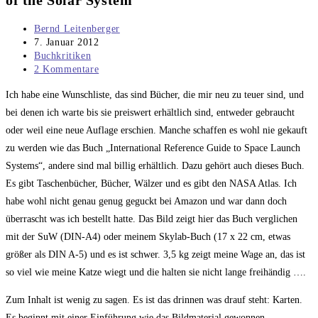
of the Solar System
Beitrags-
Bernd Leitenberger
Autor:
Beitrag
7. Januar 2012
veröffentlicht:
Beitrags-
Buchkritiken
Kategorie:
Beitrags-
2 Kommentare
Kommentare:
Ich habe eine Wunschliste, das sind Bücher, die mir neu zu teuer sind, und
bei denen ich warte bis sie preiswert erhältlich sind, entweder gebraucht
oder weil eine neue Auflage erschien. Manche schaffen es wohl nie gekauft
zu werden wie das Buch „International Reference Guide to Space Launch
Systems“, andere sind mal billig erhältlich. Dazu gehört auch dieses Buch.
Es gibt Taschenbücher, Bücher, Wälzer und es gibt den NASA Atlas. Ich
habe wohl nicht genau genug geguckt bei Amazon und war dann doch
überrascht was ich bestellt hatte. Das Bild zeigt hier das Buch verglichen
mit der SuW (DIN-A4) oder meinem Skylab-Buch (17 x 22 cm, etwas
größer als DIN A-5) und es ist schwer. 3,5 kg zeigt meine Wage an, das ist
so viel wie meine Katze wiegt und die halten sie nicht lange freihändig ….
Zum Inhalt ist wenig zu sagen. Es ist das drinnen was drauf steht: Karten.
Es beginnt mit einer Einführung wie das Bildmaterial gewonnen,