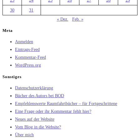
23
24
25
26
27
28
29
30
31
« Dez.
Feb. »
Meta
Anmelden
Eintrags-Feed
Kommentar-Feed
WordPress.org
Sonstiges
Datenschutzerklärung
Bücher des Autors bei BOD
Empfehlenswerte Raumfahrtbücher – für Fortgeschrittene
Eine Frage oder ihr Kommentar fehlt hier?
Neues auf der Website
Vom Blog in die Website?
Über mich