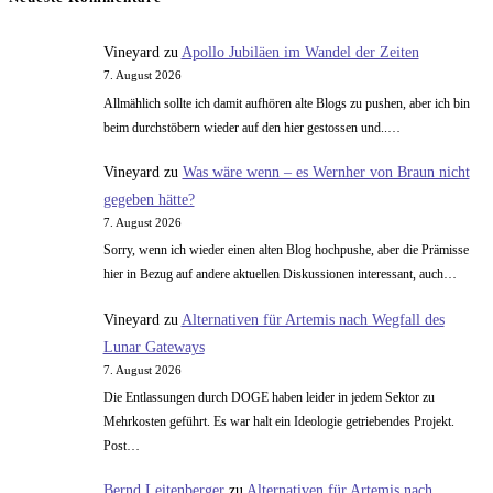
Teil
1
Vineyard
zu
Apollo Jubiläen im Wandel der Zeiten
7. August 2026
Allmählich sollte ich damit aufhören alte Blogs zu pushen, aber ich bin
beim durchstöbern wieder auf den hier gestossen und..…
Vineyard
zu
Was wäre wenn – es Wernher von Braun nicht
gegeben hätte?
7. August 2026
Sorry, wenn ich wieder einen alten Blog hochpushe, aber die Prämisse
hier in Bezug auf andere aktuellen Diskussionen interessant, auch…
Vineyard
zu
Alternativen für Artemis nach Wegfall des
Lunar Gateways
7. August 2026
Die Entlassungen durch DOGE haben leider in jedem Sektor zu
Mehrkosten geführt. Es war halt ein Ideologie getriebendes Projekt.
Post…
Bernd Leitenberger
zu
Alternativen für Artemis nach