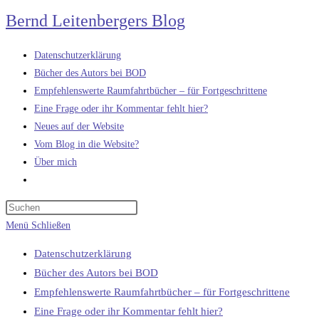
Zum
Bernd Leitenbergers Blog
Inhalt
springen
Datenschutzerklärung
Bücher des Autors bei BOD
Empfehlenswerte Raumfahrtbücher – für Fortgeschrittene
Eine Frage oder ihr Kommentar fehlt hier?
Neues auf der Website
Vom Blog in die Website?
Über mich
Website-
Suche
umschalten
Menü
Schließen
Datenschutzerklärung
Bücher des Autors bei BOD
Empfehlenswerte Raumfahrtbücher – für Fortgeschrittene
Eine Frage oder ihr Kommentar fehlt hier?