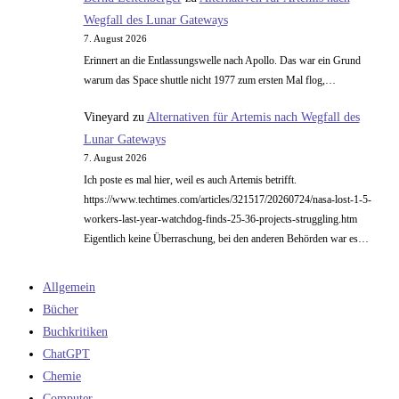
Wegfall des Lunar Gateways
7. August 2026
Erinnert an die Entlassungswelle nach Apollo. Das war ein Grund
warum das Space shuttle nicht 1977 zum ersten Mal flog,…
Vineyard
zu
Alternativen für Artemis nach Wegfall des
Lunar Gateways
7. August 2026
Ich poste es mal hier, weil es auch Artemis betrifft.
https://www.techtimes.com/articles/321517/20260724/nasa-lost-1-5-
workers-last-year-watchdog-finds-25-36-projects-struggling.htm
Eigentlich keine Überraschung, bei den anderen Behörden war es…
Allgemein
Bücher
Buchkritiken
ChatGPT
Chemie
Computer