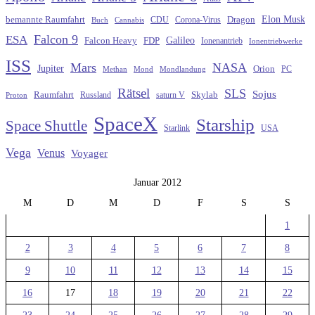
Elon Musk
Dragon
bemannte Raumfahrt
CDU
Buch
Cannabis
Corona-Virus
Falcon 9
ESA
Galileo
FDP
Falcon Heavy
Ionenantrieb
Ionentriebwerke
ISS
Mars
NASA
Jupiter
Orion
Methan
Mond
PC
Mondlandung
Rätsel
SLS
Sojus
Raumfahrt
Russland
saturn V
Skylab
Proton
SpaceX
Starship
Space Shuttle
Starlink
USA
Vega
Venus
Voyager
Januar 2012
M
D
M
D
F
S
S
1
2
3
4
5
6
7
8
9
10
11
12
13
14
15
16
17
18
19
20
21
22