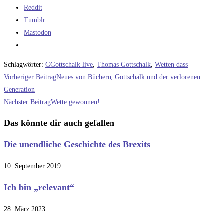
Reddit
Tumblr
Mastodon
Schlagwörter
:
GGottschalk live
,
Thomas Gottschalk
,
Wetten dass
Weitere
Vorheriger Beitrag
Neues von Büchern, Gottschalk und der verlorenen
Artikel
Generation
Nächster Beitrag
Wette gewonnen!
ansehen
Das könnte dir auch gefallen
Die unendliche Geschichte des Brexits
10. September 2019
Ich bin „relevant“
28. März 2023