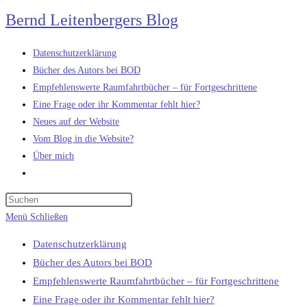
Zum
Bernd Leitenbergers Blog
Inhalt
springen
Datenschutzerklärung
Bücher des Autors bei BOD
Empfehlenswerte Raumfahrtbücher – für Fortgeschrittene
Eine Frage oder ihr Kommentar fehlt hier?
Neues auf der Website
Vom Blog in die Website?
Über mich
Website-
Suche
umschalten
Menü
Schließen
Datenschutzerklärung
Bücher des Autors bei BOD
Empfehlenswerte Raumfahrtbücher – für Fortgeschrittene
Eine Frage oder ihr Kommentar fehlt hier?