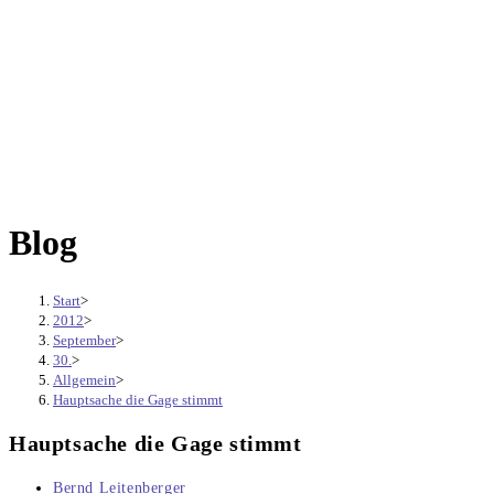
Blog
Start
>
2012
>
September
>
30.
>
Allgemein
>
Hauptsache die Gage stimmt
Hauptsache die Gage stimmt
Beitrags-
Bernd Leitenberger