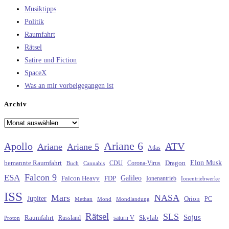
Musiktipps
Politik
Raumfahrt
Rätsel
Satire und Fiction
SpaceX
Was an mir vorbeigegangen ist
Archiv
Archiv
Ariane 6
Apollo
ATV
Ariane
Ariane 5
Atlas
Elon Musk
Dragon
bemannte Raumfahrt
CDU
Buch
Cannabis
Corona-Virus
Falcon 9
ESA
Galileo
FDP
Falcon Heavy
Ionenantrieb
Ionentriebwerke
ISS
Mars
NASA
Jupiter
Orion
Methan
Mond
PC
Mondlandung
Rätsel
SLS
Sojus
Raumfahrt
Russland
saturn V
Skylab
Proton