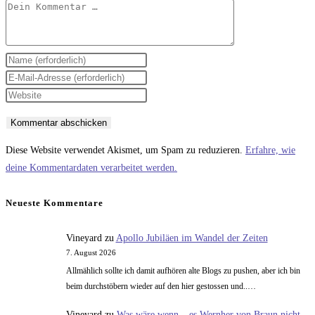
Kommentar
Gib
deinen
Gib
Namen
deine
Gib
oder
E-
deine
Benutzernamen
Mail-
Website-
zum
Adresse
URL
Diese Website verwendet Akismet, um Spam zu reduzieren.
Erfahre, wie
Kommentieren
zum
ein
deine Kommentardaten verarbeitet werden.
ein
Kommentieren
(optional)
ein
Neueste Kommentare
Vineyard
zu
Apollo Jubiläen im Wandel der Zeiten
7. August 2026
Allmählich sollte ich damit aufhören alte Blogs zu pushen, aber ich bin
beim durchstöbern wieder auf den hier gestossen und..…
Vineyard
zu
Was wäre wenn – es Wernher von Braun nicht