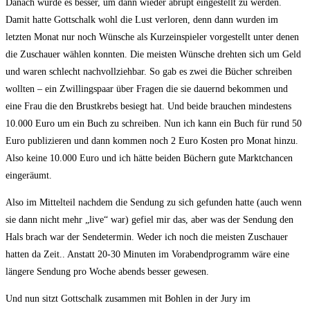
Danach wurde es besser, um dann wieder abrupt eingestellt zu werden.
Damit hatte Gottschalk wohl die Lust verloren, denn dann wurden im
letzten Monat nur noch Wünsche als Kurzeinspieler vorgestellt unter denen
die Zuschauer wählen konnten. Die meisten Wünsche drehten sich um Geld
und waren schlecht nachvollziehbar. So gab es zwei die Bücher schreiben
wollten – ein Zwillingspaar über Fragen die sie dauernd bekommen und
eine Frau die den Brustkrebs besiegt hat. Und beide brauchen mindestens
10.000 Euro um ein Buch zu schreiben. Nun ich kann ein Buch für rund 50
Euro publizieren und dann kommen noch 2 Euro Kosten pro Monat hinzu.
Also keine 10.000 Euro und ich hätte beiden Büchern gute Marktchancen
eingeräumt.
Also im Mittelteil nachdem die Sendung zu sich gefunden hatte (auch wenn
sie dann nicht mehr „live“ war) gefiel mir das, aber was der Sendung den
Hals brach war der Sendetermin. Weder ich noch die meisten Zuschauer
hatten da Zeit.. Anstatt 20-30 Minuten im Vorabendprogramm wäre eine
längere Sendung pro Woche abends besser gewesen.
Und nun sitzt Gottschalk zusammen mit Bohlen in der Jury im