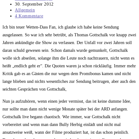
Autor:
Beitrag
30. September 2012
veröffentlicht:
Beitrags-
Allgemein
Kategorie:
Beitrags-
4 Kommentare
Kommentare:
Ich bin teuer Wetten-Dass Fan, ich glaube ich habe keine Sendung
ausgelassen. So war ich sehr betrübt, als Thomas Gottschalk vor knapp zwei
Jahren ankündigte die Show zu verlassen. Der Unfall vor zwei Jahren soll
daran schuld gewesen sein. Schon damals wurde gemunkelt, Gottschalk
wolle sich abseilen, solange ihm die Leute noch nachtrauern, nicht wenn es
heißt „endlich geht er“. Die Quoten waren ja schon rückläufig. Immer mehr
Kritik gab es an Gästen die nur wegen dem Promibonus kamen und nicht
lange blieben und nichts wesentliches zur Sendung beitrugen, aber auch den
seichten Gesprächen von Gottschalk,
Nun ja aufzuhören, wenn einen jeder vermisst, das ist keine dumme Idee,
nur sollte man dann nicht wenige Monate später bei der ARD anfangen.
Gottschalk live begann chaotisch. Wie immer, war Gottschalk nicht
vorbereitet und wenn man dann Bully Herbig einlädt und nicht mal
ansatzweise weiß, wann der Filme produziert hat, ist das schon peinlich.