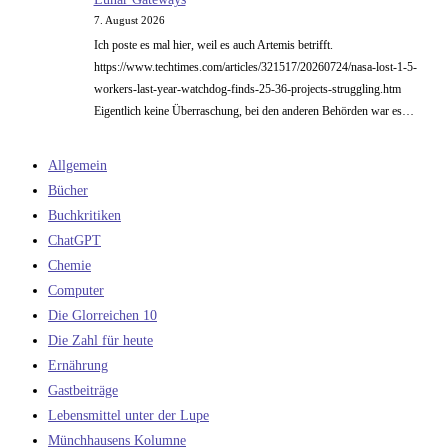
7. August 2026
Ich poste es mal hier, weil es auch Artemis betrifft.
https://www.techtimes.com/articles/321517/20260724/nasa-lost-1-5-
workers-last-year-watchdog-finds-25-36-projects-struggling.htm
Eigentlich keine Überraschung, bei den anderen Behörden war es…
Allgemein
Bücher
Buchkritiken
ChatGPT
Chemie
Computer
Die Glorreichen 10
Die Zahl für heute
Ernährung
Gastbeiträge
Lebensmittel unter der Lupe
Münchhausens Kolumne