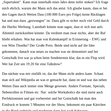
„Supertalent“. Kann man innerhalb eines Jahrs denn tiefer sinken? Ich frage
mich ehrlich, warum der Mann sich das antut. Ich glaube kaum, dass er bei
den Gagen durch Wetten Dass (100.000 Euro pro Folge) keine Rücklagen
hat und nun dazu „gezwungen“ ist. Dazu gibt es sicher noch viel Geld durch
die Haribo Werbung. Laienhaft könnte man sagen, dass er sich nun aufs
Altenteil zurückziehen könnte. Da verdient man zwar nichts, aber der Ruf
bliebt erhalten. Was hat man von Kulenkampff in Erinnerung – EWG und
von Wim Thoelke? Der Große Preis. Beide sind nicht auf die Idee
gekommen, danach was neues zu machen was sie demontiert und bei
Gottschalk live war ja schon beim Sendetermin klar, das es ein Flop wird.
Wer hat Zeit um 19:20 für eine Talkshow?
Das nächste was mir einfällt ist, das der Mann nicht anders kann. Schaut
man sich auf Wikipedia an was er gemacht hat, dann ist und war das neben
Wetten Dass auch immer eine Menge gewesen. Andere Formate, Specials,
Nebenrollen in Filmen etc. Nur: solche Workaholics die sind meist auch
Perfektionisten und gut vorbereitet und bei Gottschalk hat man den
Eindruck er kommt 5 Minuten vor der Show, bekommt ein paar Kärtchen
in die Hand gedrückt und moderiert dann frei nach Schnauze.