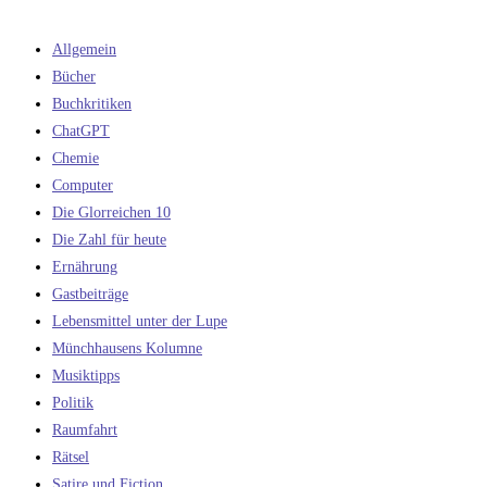
Allgemein
Bücher
Buchkritiken
ChatGPT
Chemie
Computer
Die Glorreichen 10
Die Zahl für heute
Ernährung
Gastbeiträge
Lebensmittel unter der Lupe
Münchhausens Kolumne
Musiktipps
Politik
Raumfahrt
Rätsel
Satire und Fiction