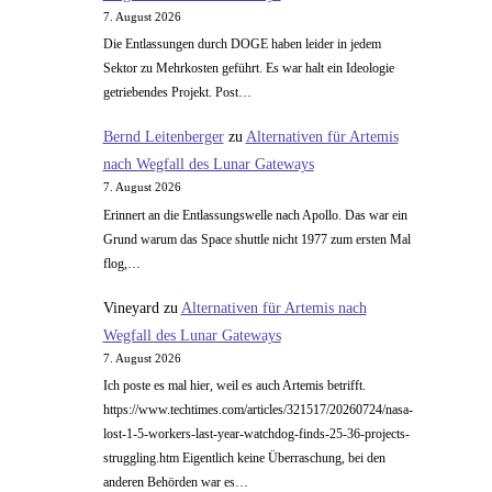
7. August 2026
Die Entlassungen durch DOGE haben leider in jedem
Sektor zu Mehrkosten geführt. Es war halt ein Ideologie
getriebendes Projekt. Post…
Bernd Leitenberger
zu
Alternativen für Artemis
nach Wegfall des Lunar Gateways
7. August 2026
Erinnert an die Entlassungswelle nach Apollo. Das war ein
Grund warum das Space shuttle nicht 1977 zum ersten Mal
flog,…
Vineyard
zu
Alternativen für Artemis nach
Wegfall des Lunar Gateways
7. August 2026
Ich poste es mal hier, weil es auch Artemis betrifft.
https://www.techtimes.com/articles/321517/20260724/nasa-
lost-1-5-workers-last-year-watchdog-finds-25-36-projects-
struggling.htm Eigentlich keine Überraschung, bei den
anderen Behörden war es…