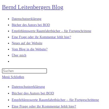
Zum
Bernd Leitenbergers Blog
Inhalt
springen
Datenschutzerklärung
Bücher des Autors bei BOD
Empfehlenswerte Raumfahrtbücher – für Fortgeschrittene
Eine Frage oder ihr Kommentar fehlt hier?
Neues auf der Website
Vom Blog in die Website?
Über mich
Website-
Suche
umschalten
Menü
Schließen
Datenschutzerklärung
Bücher des Autors bei BOD
Empfehlenswerte Raumfahrtbücher – für Fortgeschrittene
Eine Frage oder ihr Kommentar fehlt hier?