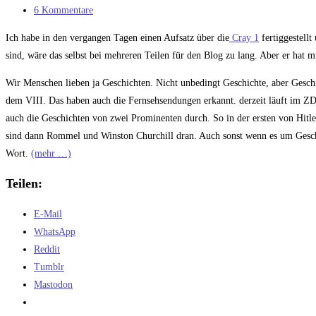
Kategorie:
Beitrags-
6 Kommentare
Kommentare:
Ich habe in den vergangen Tagen einen Aufsatz über die
Cray 1
fertiggestellt
sind, wäre das selbst bei mehreren Teilen für den Blog zu lang. Aber er hat
Wir Menschen lieben ja Geschichten. Nicht unbedingt Geschichte, aber Geschi
dem VIII. Das haben auch die Fernsehsendungen erkannt. derzeit läuft im ZD
auch die Geschichten von zwei Prominenten durch. So in der ersten von Hitle
sind dann Rommel und Winston Churchill dran. Auch sonst wenn es um Gesch
Wort.
(mehr …)
Teilen:
E-Mail
WhatsApp
Reddit
Tumblr
Mastodon