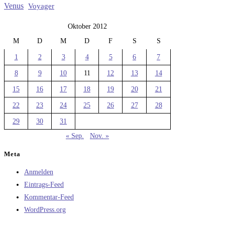
Venus
Voyager
Oktober 2012
M
D
M
D
F
S
S
1
2
3
4
5
6
7
8
9
10
11
12
13
14
15
16
17
18
19
20
21
22
23
24
25
26
27
28
29
30
31
« Sep.
Nov. »
Meta
Anmelden
Eintrags-Feed
Kommentar-Feed
WordPress.org