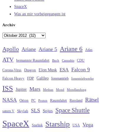
SpaceX
Was an mir vorbeigegangen ist
Archiv
Archiv
Ariane 6
Apollo
Ariane
Ariane 5
Atlas
ATV
bemannte Raumfahrt
CDU
Buch
Cannabis
Falcon 9
ESA
Elon Musk
Dragon
Corona-Virus
Galileo
FDP
Falcon Heavy
Ionenantrieb
Ionentriebwerke
ISS
Mars
Jupiter
Methan
Mond
Mondlandung
Rätsel
NASA
Raumfahrt
Orion
Russland
PC
Proton
Space Shuttle
SLS
Sojus
saturn V
Skylab
SpaceX
Starship
Vega
Starlink
USA