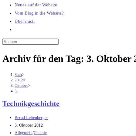
Neues auf der Website
Vom Blog in die Website?
Über mich
Website-
Suche
umschalten
Archiv für den Tag: 3. Oktober 
Start
>
2012
>
Oktober
>
3.
Technikgeschichte
Beitrags-
Bernd Leitenberger
Autor:
Beitrag
3. Oktober 2012
veröffentlicht:
Beitrags-
Allgemein
/
Chemie