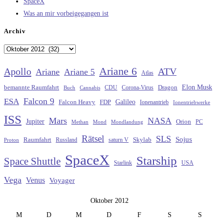
SpaceX
Was an mir vorbeigegangen ist
Archiv
Archiv
Ariane 6
Apollo
ATV
Ariane
Ariane 5
Atlas
Elon Musk
Dragon
bemannte Raumfahrt
CDU
Buch
Cannabis
Corona-Virus
Falcon 9
ESA
Galileo
FDP
Falcon Heavy
Ionenantrieb
Ionentriebwerke
ISS
Mars
NASA
Jupiter
Orion
Methan
Mond
PC
Mondlandung
Rätsel
SLS
Sojus
Raumfahrt
Russland
saturn V
Skylab
Proton
SpaceX
Starship
Space Shuttle
Starlink
USA
Vega
Venus
Voyager
Oktober 2012
M
D
M
D
F
S
S