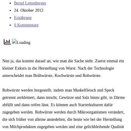
Beitrags-
Bernd Leitenberger
Autor:
Beitrag
24. Oktober 2012
veröffentlicht:
Beitrags-
Ernährung
Kategorie:
Beitrags-
0 Kommentare
Kommentare:
Nun ja, das kommt darauf an, wie man die Sache sieht. Zuerst einmal ein
kleiner Exkurs in die Herstellung von Wurst. Nach der Technologie
unterscheidet man Brühwürste, Kochwürste und Rohwürste.
Rohwürste werden hergestellt, indem man Muskelfleisch und Speck
getrennt zerkleinert, dann mischt, Gewürze und Salz hinzu gibt, in Därme
abfüllt und dann reifen lässt. Es können auch Starterkulturen dafür
zugegeben werden. Rohwürste werden durch Mikroorganismen verändert,
die sich früher von alleine ansiedelten, die heute wie bei der Herstellung
von Milchprodukten zugegeben werden und eine gelichbleibende Qualität