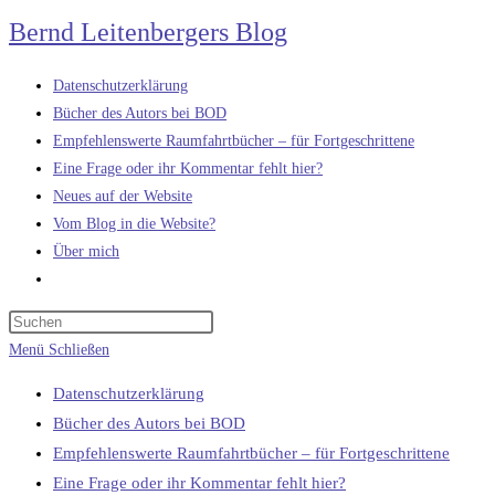
Zum
Bernd Leitenbergers Blog
Inhalt
springen
Datenschutzerklärung
Bücher des Autors bei BOD
Empfehlenswerte Raumfahrtbücher – für Fortgeschrittene
Eine Frage oder ihr Kommentar fehlt hier?
Neues auf der Website
Vom Blog in die Website?
Über mich
Website-
Suche
umschalten
Menü
Schließen
Datenschutzerklärung
Bücher des Autors bei BOD
Empfehlenswerte Raumfahrtbücher – für Fortgeschrittene
Eine Frage oder ihr Kommentar fehlt hier?