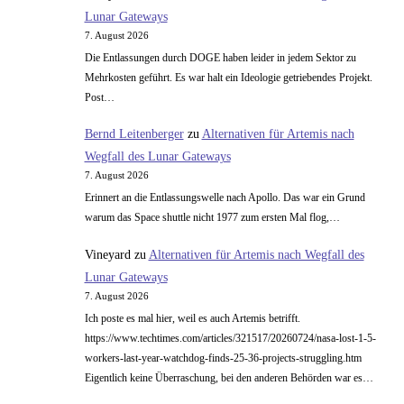
Lunar Gateways
7. August 2026
Die Entlassungen durch DOGE haben leider in jedem Sektor zu
Mehrkosten geführt. Es war halt ein Ideologie getriebendes Projekt.
Post…
Bernd Leitenberger
zu
Alternativen für Artemis nach
Wegfall des Lunar Gateways
7. August 2026
Erinnert an die Entlassungswelle nach Apollo. Das war ein Grund
warum das Space shuttle nicht 1977 zum ersten Mal flog,…
Vineyard
zu
Alternativen für Artemis nach Wegfall des
Lunar Gateways
7. August 2026
Ich poste es mal hier, weil es auch Artemis betrifft.
https://www.techtimes.com/articles/321517/20260724/nasa-lost-1-5-
workers-last-year-watchdog-finds-25-36-projects-struggling.htm
Eigentlich keine Überraschung, bei den anderen Behörden war es…