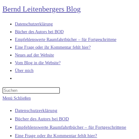
Zum
Bernd Leitenbergers Blog
Inhalt
springen
Datenschutzerklärung
Bücher des Autors bei BOD
Empfehlenswerte Raumfahrtbücher – für Fortgeschrittene
Eine Frage oder ihr Kommentar fehlt hier?
Neues auf der Website
Vom Blog in die Website?
Über mich
Website-
Suche
umschalten
Menü
Schließen
Datenschutzerklärung
Bücher des Autors bei BOD
Empfehlenswerte Raumfahrtbücher – für Fortgeschrittene
Eine Frage oder ihr Kommentar fehlt hier?