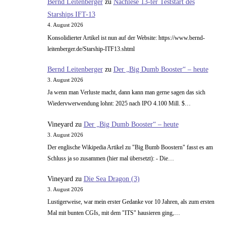
Bernd Leitenberger
zu
Nachlese 13-ter Teststart des
Wirkung
Starships IFT-13
4. August 2026
Konsolidierter Artikel ist nun auf der Website: https://www.bernd-
leitenberger.de/Starship-ITF13.shtml
Bernd Leitenberger
zu
Der „Big Dumb Booster“ – heute
3. August 2026
Ja wenn man Verluste macht, dann kann man gerne sagen das sich
Wiedervwerwendung lohnt: 2025 nach IPO 4.100 Mill. $…
Vineyard
zu
Der „Big Dumb Booster“ – heute
3. August 2026
Der englische Wikipedia Artikel zu "Big Bumb Boostern" fasst es am
Schluss ja so zusammen (hier mal übersetzt): - Die…
Vineyard
zu
Die Sea Dragon (3)
3. August 2026
Lustigerweise, war mein erster Gedanke vor 10 Jahren, als zum ersten
Mal mit bunten CGIs, mit dem "ITS" hausieren ging,…