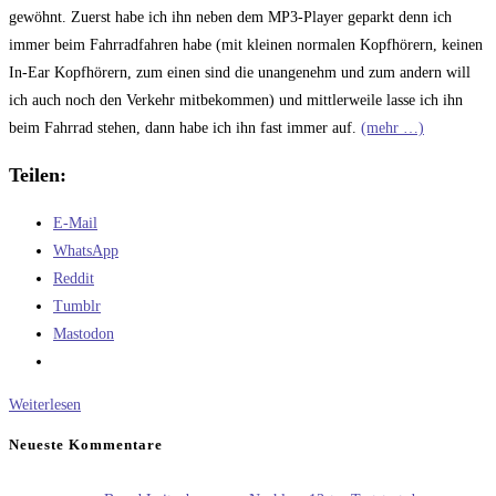
gewöhnt. Zuerst habe ich ihn neben dem MP3-Player geparkt denn ich
immer beim Fahrradfahren habe (mit kleinen normalen Kopfhörern, keinen
In-Ear Kopfhörern, zum einen sind die unangenehm und zum andern will
ich auch noch den Verkehr mitbekommen) und mittlerweile lasse ich ihn
beim Fahrrad stehen, dann habe ich ihn fast immer auf.
(mehr …)
Teilen:
E-Mail
WhatsApp
Reddit
Tumblr
Mastodon
Der
Weiterlesen
Fahrradhelm
Neueste Kommentare
und
seine