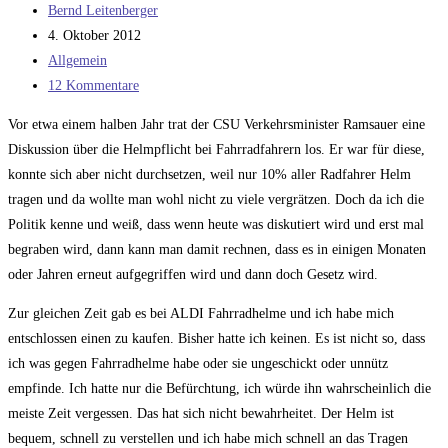
Beitrags-
Bernd Leitenberger
Autor:
Beitrag
4. Oktober 2012
veröffentlicht:
Beitrags-
Allgemein
Kategorie:
Beitrags-
12 Kommentare
Kommentare:
Vor etwa einem halben Jahr trat der CSU Verkehrsminister Ramsauer eine
Diskussion über die Helmpflicht bei Fahrradfahrern los. Er war für diese,
konnte sich aber nicht durchsetzen, weil nur 10% aller Radfahrer Helm
tragen und da wollte man wohl nicht zu viele vergrätzen. Doch da ich die
Politik kenne und weiß, dass wenn heute was diskutiert wird und erst mal
begraben wird, dann kann man damit rechnen, dass es in einigen Monaten
oder Jahren erneut aufgegriffen wird und dann doch Gesetz wird.
Zur gleichen Zeit gab es bei ALDI Fahrradhelme und ich habe mich
entschlossen einen zu kaufen. Bisher hatte ich keinen. Es ist nicht so, dass
ich was gegen Fahrradhelme habe oder sie ungeschickt oder unnütz
empfinde. Ich hatte nur die Befürchtung, ich würde ihn wahrscheinlich die
meiste Zeit vergessen. Das hat sich nicht bewahrheitet. Der Helm ist
bequem, schnell zu verstellen und ich habe mich schnell an das Tragen