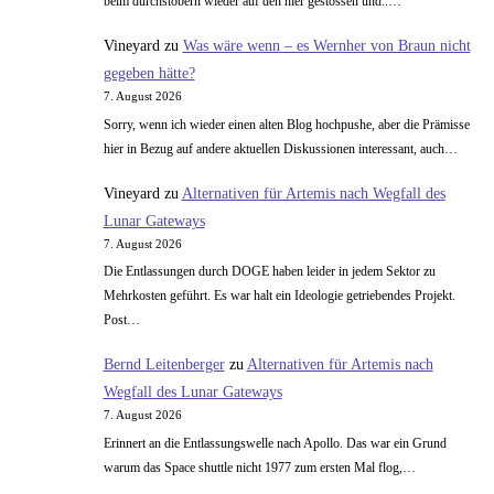
beim durchstöbern wieder auf den hier gestossen und..…
Vineyard
zu
Was wäre wenn – es Wernher von Braun nicht
gegeben hätte?
7. August 2026
Sorry, wenn ich wieder einen alten Blog hochpushe, aber die Prämisse
hier in Bezug auf andere aktuellen Diskussionen interessant, auch…
Vineyard
zu
Alternativen für Artemis nach Wegfall des
Lunar Gateways
7. August 2026
Die Entlassungen durch DOGE haben leider in jedem Sektor zu
Mehrkosten geführt. Es war halt ein Ideologie getriebendes Projekt.
Post…
Bernd Leitenberger
zu
Alternativen für Artemis nach
Wegfall des Lunar Gateways
7. August 2026
Erinnert an die Entlassungswelle nach Apollo. Das war ein Grund
warum das Space shuttle nicht 1977 zum ersten Mal flog,…