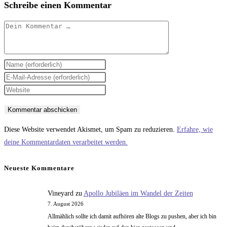
Schreibe einen Kommentar
Kommentar
Gib
deinen
Gib
Namen
deine
Gib
oder
E-
deine
Benutzernamen
Mail-
Website-
zum
Adresse
URL
Diese Website verwendet Akismet, um Spam zu reduzieren.
Erfahre, wie
Kommentieren
zum
ein
deine Kommentardaten verarbeitet werden.
ein
Kommentieren
(optional)
ein
Neueste Kommentare
Vineyard
zu
Apollo Jubiläen im Wandel der Zeiten
7. August 2026
Allmählich sollte ich damit aufhören alte Blogs zu pushen, aber ich bin