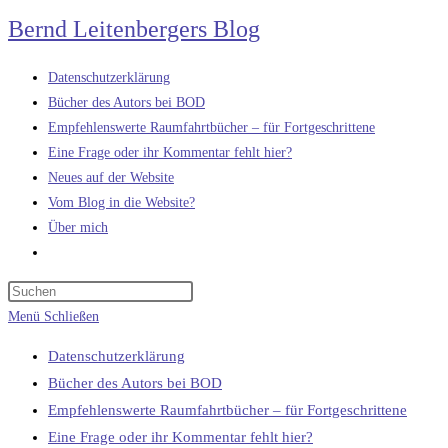
Zum
Bernd Leitenbergers Blog
Inhalt
springen
Datenschutzerklärung
Bücher des Autors bei BOD
Empfehlenswerte Raumfahrtbücher – für Fortgeschrittene
Eine Frage oder ihr Kommentar fehlt hier?
Neues auf der Website
Vom Blog in die Website?
Über mich
Website-
Suche
umschalten
Menü
Schließen
Datenschutzerklärung
Bücher des Autors bei BOD
Empfehlenswerte Raumfahrtbücher – für Fortgeschrittene
Eine Frage oder ihr Kommentar fehlt hier?