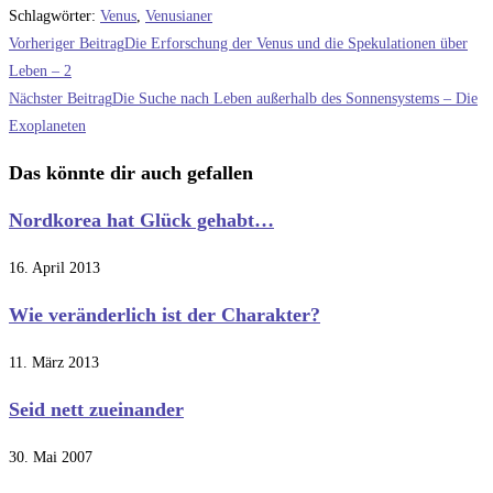
Schlagwörter
:
Venus
,
Venusianer
Weitere
Vorheriger Beitrag
Die Erforschung der Venus und die Spekulationen über
Artikel
Leben – 2
Nächster Beitrag
Die Suche nach Leben außerhalb des Sonnensystems – Die
ansehen
Exoplaneten
Das könnte dir auch gefallen
Nordkorea hat Glück gehabt…
16. April 2013
Wie veränderlich ist der Charakter?
11. März 2013
Seid nett zueinander
30. Mai 2007