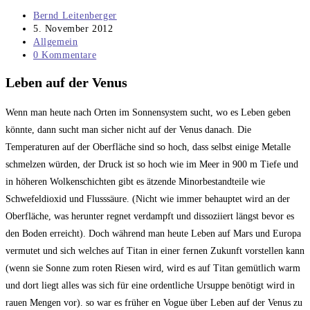
Beitrags-
Bernd Leitenberger
Autor:
Beitrag
5. November 2012
veröffentlicht:
Beitrags-
Allgemein
Kategorie:
Beitrags-
0 Kommentare
Kommentare:
Leben auf der Venus
Wenn man heute nach Orten im Sonnensystem sucht, wo es Leben geben
könnte, dann sucht man sicher nicht auf der Venus danach. Die
Temperaturen auf der Oberfläche sind so hoch, dass selbst einige Metalle
schmelzen würden, der Druck ist so hoch wie im Meer in 900 m Tiefe und
in höheren Wolkenschichten gibt es ätzende Minorbestandteile wie
Schwefeldioxid und Flusssäure. (Nicht wie immer behauptet wird an der
Oberfläche, was herunter regnet verdampft und dissoziiert längst bevor es
den Boden erreicht). Doch während man heute Leben auf Mars und Europa
vermutet und sich welches auf Titan in einer fernen Zukunft vorstellen kann
(wenn sie Sonne zum roten Riesen wird, wird es auf Titan gemütlich warm
und dort liegt alles was sich für eine ordentliche Ursuppe benötigt wird in
rauen Mengen vor). so war es früher en Vogue über Leben auf der Venus zu