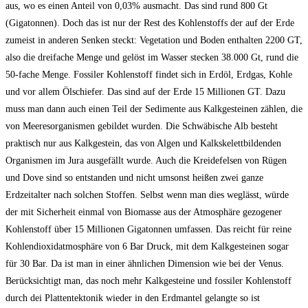
aus, wo es einen Anteil von 0,03% ausmacht. Das sind rund 800 Gt
(Gigatonnen). Doch das ist nur der Rest des Kohlenstoffs der auf der Erde
zumeist in anderen Senken steckt: Vegetation und Boden enthalten 2200 GT,
also die dreifache Menge und gelöst im Wasser stecken 38.000 Gt, rund die
50-fache Menge. Fossiler Kohlenstoff findet sich in Erdöl, Erdgas, Kohle
und vor allem Ölschiefer. Das sind auf der Erde 15 Millionen GT. Dazu
muss man dann auch einen Teil der Sedimente aus Kalkgesteinen zählen, die
von Meeresorganismen gebildet wurden. Die Schwäbische Alb besteht
praktisch nur aus Kalkgestein, das von Algen und Kalkskelettbildenden
Organismen im Jura ausgefällt wurde. Auch die Kreidefelsen von Rügen
und Dove sind so entstanden und nicht umsonst heißen zwei ganze
Erdzeitalter nach solchen Stoffen. Selbst wenn man dies weglässt, würde
der mit Sicherheit einmal von Biomasse aus der Atmosphäre gezogener
Kohlenstoff über 15 Millionen Gigatonnen umfassen. Das reicht für reine
Kohlendioxidatmosphäre von 6 Bar Druck, mit dem Kalkgesteinen sogar
für 30 Bar. Da ist man in einer ähnlichen Dimension wie bei der Venus.
Berücksichtigt man, das noch mehr Kalkgesteine und fossiler Kohlenstoff
durch dei Plattentektonik wieder in den Erdmantel gelangte so ist