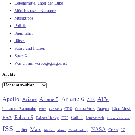
Lebensmittel unter der Lupe
Münchhausens Kolumne
Musiktipps
Politik
Raumfahrt
Rätsel
Satire und Fiction
SpaceX
Was an mir vorbeigegangen ist
Archiv
Archiv
Ariane 6
Apollo
ATV
Ariane
Ariane 5
Atlas
Elon Musk
Dragon
bemannte Raumfahrt
CDU
Buch
Cannabis
Corona-Virus
Falcon 9
ESA
Galileo
FDP
Falcon Heavy
Ionenantrieb
Ionentriebwerke
ISS
Mars
NASA
Jupiter
Orion
Methan
Mond
PC
Mondlandung