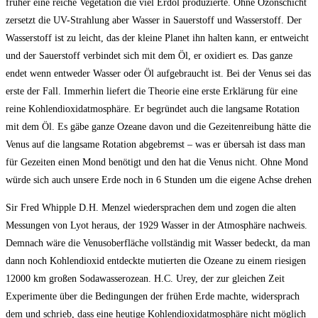
früher eine reiche Vegetation die viel Erdöl produzierte. Ohne Ozonschicht
zersetzt die UV-Strahlung aber Wasser in Sauerstoff und Wasserstoff. Der
Wasserstoff ist zu leicht, das der kleine Planet ihn halten kann, er entweicht
und der Sauerstoff verbindet sich mit dem Öl, er oxidiert es. Das ganze
endet wenn entweder Wasser oder Öl aufgebraucht ist. Bei der Venus sei das
erste der Fall. Immerhin liefert die Theorie eine erste Erklärung für eine
reine Kohlendioxidatmosphäre. Er begründet auch die langsame Rotation
mit dem Öl. Es gäbe ganze Ozeane davon und die Gezeitenreibung hätte die
Venus auf die langsame Rotation abgebremst – was er übersah ist dass man
für Gezeiten einen Mond benötigt und den hat die Venus nicht. Ohne Mond
würde sich auch unsere Erde noch in 6 Stunden um die eigene Achse drehen
Sir Fred Whipple D.H. Menzel wiedersprachen dem und zogen die alten
Messungen von Lyot heraus, der 1929 Wasser in der Atmosphäre nachweis.
Demnach wäre die Venusoberfläche vollständig mit Wasser bedeckt, da man
dann noch Kohlendioxid entdeckte mutierten die Ozeane zu einem riesigen
12000 km großen Sodawasserozean. H.C. Urey, der zur gleichen Zeit
Experimente über die Bedingungen der frühen Erde machte, widersprach
dem und schrieb, dass eine heutige Kohlendioxidatmosphäre nicht möglich