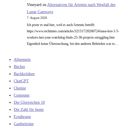
Vineyard
zu
Alternativen für Artemis nach Wegfall des
Lunar Gateways
7. August 2026
Ich poste es mal hier, weil es auch Artemis betrifft.
https://www.techtimes.com/articles/321517/20260724/nasa-lost-1-5-
workers-last-year-watchdog-finds-25-36-projects-struggling.htm
Eigentlich keine Überraschung, bei den anderen Behörden war es…
Allgemein
Bücher
Buchkritiken
ChatGPT
Chemie
Computer
Die Glorreichen 10
Die Zahl für heute
Ernährung
Gastbeiträge