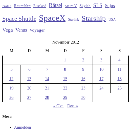
Rätsel
SLS
Sojus
Raumfahrt
Russland
saturn V
Skylab
Proton
SpaceX
Starship
Space Shuttle
Starlink
USA
Vega
Venus
Voyager
November 2012
M
D
M
D
F
S
S
1
2
3
4
5
6
7
8
9
10
11
12
13
14
15
16
17
18
19
20
21
22
23
24
25
26
27
28
29
30
« Okt.
Dez. »
Meta
Anmelden