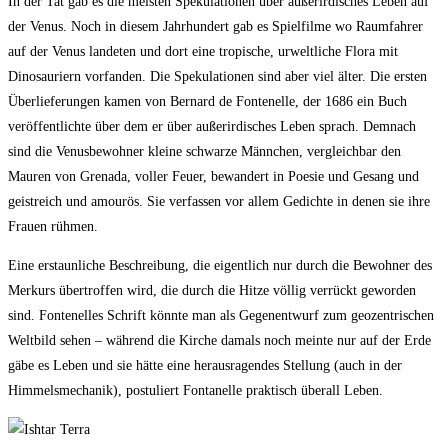
In der Tat gab es die meisten Spekulationen über außerirdisches Leben auf
der Venus. Noch in diesem Jahrhundert gab es Spielfilme wo Raumfahrer
auf der Venus landeten und dort eine tropische, urweltliche Flora mit
Dinosauriern vorfanden. Die Spekulationen sind aber viel älter. Die ersten
Überlieferungen kamen von Bernard de Fontenelle, der 1686 ein Buch
veröffentlichte über dem er über außerirdisches Leben sprach. Demnach
sind die Venusbewohner kleine schwarze Männchen, vergleichbar den
Mauren von Grenada, voller Feuer, bewandert in Poesie und Gesang und
geistreich und amourös. Sie verfassen vor allem Gedichte in denen sie ihre
Frauen rühmen.
Eine erstaunliche Beschreibung, die eigentlich nur durch die Bewohner des
Merkurs übertroffen wird, die durch die Hitze völlig verrückt geworden
sind. Fontenelles Schrift könnte man als Gegenentwurf zum geozentrischen
Weltbild sehen – während die Kirche damals noch meinte nur auf der Erde
gäbe es Leben und sie hätte eine herausragendes Stellung (auch in der
Himmelsmechanik), postuliert Fontanelle praktisch überall Leben.