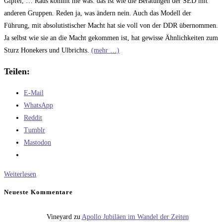
Gipfel, … Raus kommt nie was. das ist wie die Beratungen der SED mit
anderen Gruppen. Reden ja, was ändern nein. Auch das Modell der
Führung, mit absolutistischer Macht hat sie voll von der DDR übernommen.
Ja selbst wie sie an die Macht gekommen ist, hat gewisse Ähnlichkeiten zum
Sturz Honekers und Ulbrichts.
(mehr …)
Teilen:
E-Mail
WhatsApp
Reddit
Tumblr
Mastodon
So
Weiterlesen
einfach
Neueste Kommentare
ist
die
Vineyard
zu
Apollo Jubiläen im Wandel der Zeiten