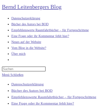
Zum
Bernd Leitenbergers Blog
Inhalt
springen
Datenschutzerklärung
Bücher des Autors bei BOD
Empfehlenswerte Raumfahrtbücher – für Fortgeschrittene
Eine Frage oder ihr Kommentar fehlt hier?
Neues auf der Website
Vom Blog in die Website?
Über mich
Website-
Suche
umschalten
Menü
Schließen
Datenschutzerklärung
Bücher des Autors bei BOD
Empfehlenswerte Raumfahrtbücher – für Fortgeschrittene
Eine Frage oder ihr Kommentar fehlt hier?