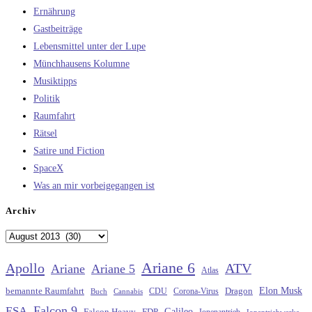
Ernährung
Gastbeiträge
Lebensmittel unter der Lupe
Münchhausens Kolumne
Musiktipps
Politik
Raumfahrt
Rätsel
Satire und Fiction
SpaceX
Was an mir vorbeigegangen ist
Archiv
Archiv
Ariane 6
Apollo
ATV
Ariane
Ariane 5
Atlas
Elon Musk
Dragon
bemannte Raumfahrt
CDU
Buch
Cannabis
Corona-Virus
Falcon 9
ESA
Galileo
FDP
Falcon Heavy
Ionenantrieb
Ionentriebwerke