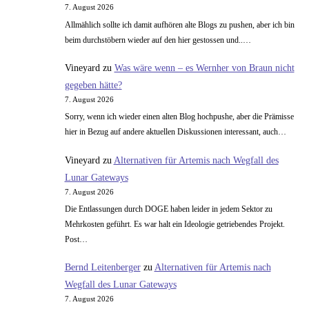
Erklärung
7. August 2026
Allmählich sollte ich damit aufhören alte Blogs zu pushen, aber ich bin
beim durchstöbern wieder auf den hier gestossen und..…
Vineyard
zu
Was wäre wenn – es Wernher von Braun nicht
gegeben hätte?
7. August 2026
Sorry, wenn ich wieder einen alten Blog hochpushe, aber die Prämisse
hier in Bezug auf andere aktuellen Diskussionen interessant, auch…
Vineyard
zu
Alternativen für Artemis nach Wegfall des
Lunar Gateways
7. August 2026
Die Entlassungen durch DOGE haben leider in jedem Sektor zu
Mehrkosten geführt. Es war halt ein Ideologie getriebendes Projekt.
Post…
Bernd Leitenberger
zu
Alternativen für Artemis nach
Wegfall des Lunar Gateways
7. August 2026