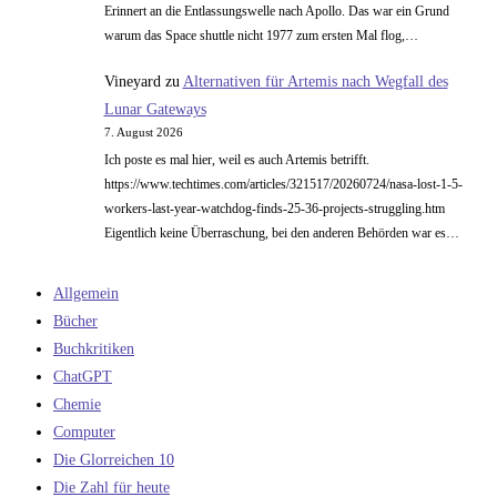
Erinnert an die Entlassungswelle nach Apollo. Das war ein Grund
warum das Space shuttle nicht 1977 zum ersten Mal flog,…
Vineyard
zu
Alternativen für Artemis nach Wegfall des
Lunar Gateways
7. August 2026
Ich poste es mal hier, weil es auch Artemis betrifft.
https://www.techtimes.com/articles/321517/20260724/nasa-lost-1-5-
workers-last-year-watchdog-finds-25-36-projects-struggling.htm
Eigentlich keine Überraschung, bei den anderen Behörden war es…
Allgemein
Bücher
Buchkritiken
ChatGPT
Chemie
Computer
Die Glorreichen 10
Die Zahl für heute