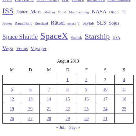
ISS
Mars
NASA
Jupiter
Orion
Methan
Mond
PC
Mondlandung
Rätsel
SLS
Sojus
Raumfahrt
Russland
saturn V
Skylab
Proton
SpaceX
Starship
Space Shuttle
Starlink
USA
Vega
Venus
Voyager
August 2013
M
D
M
D
F
S
S
1
2
3
4
5
6
7
8
9
10
11
12
13
14
15
16
17
18
19
20
21
22
23
24
25
26
27
28
29
30
31
« Juli
Sep. »