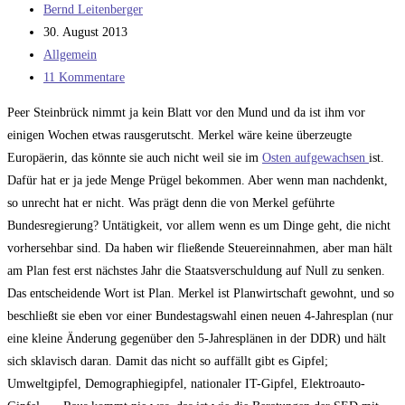
Beitrags-
Bernd Leitenberger
Autor:
Beitrag
30. August 2013
veröffentlicht:
Beitrags-
Allgemein
Kategorie:
Beitrags-
11 Kommentare
Kommentare:
Peer Steinbrück nimmt ja kein Blatt vor den Mund und da ist ihm vor
einigen Wochen etwas rausgerutscht. Merkel wäre keine überzeugte
Europäerin, das könnte sie auch nicht weil sie im
Osten aufgewachsen
ist.
Dafür hat er ja jede Menge Prügel bekommen. Aber wenn man nachdenkt,
so unrecht hat er nicht. Was prägt denn die von Merkel geführte
Bundesregierung? Untätigkeit, vor allem wenn es um Dinge geht, die nicht
vorhersehbar sind. Da haben wir fließende Steuereinnahmen, aber man hält
am Plan fest erst nächstes Jahr die Staatsverschuldung auf Null zu senken.
Das entscheidende Wort ist Plan. Merkel ist Planwirtschaft gewohnt, und so
beschließt sie eben vor einer Bundestagswahl einen neuen 4-Jahresplan (nur
eine kleine Änderung gegenüber den 5-Jahresplänen in der DDR) und hält
sich sklavisch daran. Damit das nicht so auffällt gibt es Gipfel;
Umweltgipfel, Demographiegipfel, nationaler IT-Gipfel, Elektroauto-