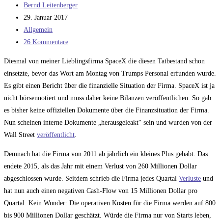
Beitrags-
Bernd Leitenberger
Autor:
Beitrag
29. Januar 2017
veröffentlicht:
Beitrags-
Allgemein
Kategorie:
Beitrags-
26 Kommentare
Kommentare:
Diesmal von meiner Lieblingsfirma SpaceX die diesen Tatbestand schon
einsetzte, bevor das Wort am Montag von Trumps Personal erfunden wurde.
Es gibt einen Bericht über die finanzielle Situation der Firma. SpaceX ist ja
nicht börsennotiert und muss daher keine Bilanzen veröffentlichen. So gab
es bisher keine offiziellen Dokumente über die Finanzsituation der Firma.
Nun scheinen interne Dokumente „herausgeleakt“ sein und wurden von der
Wall Street
veröffentlicht
.
Demnach hat die Firma von 2011 ab jährlich ein kleines Plus gehabt. Das
endete 2015, als das Jahr mit einem Verlust von 260 Millionen Dollar
abgeschlossen wurde. Seitdem schrieb die Firma jedes Quartal
Verluste
und
hat nun auch einen negativen Cash-Flow von 15 Millionen Dollar pro
Quartal. Kein Wunder: Die operativen Kosten für die Firma werden auf 800
bis 900 Millionen Dollar geschätzt. Würde die Firma nur von Starts leben,