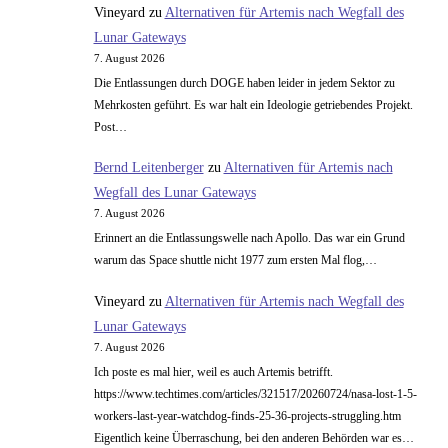
Vineyard
zu
Alternativen für Artemis nach Wegfall des
Lunar Gateways
7. August 2026
Die Entlassungen durch DOGE haben leider in jedem Sektor zu
Mehrkosten geführt. Es war halt ein Ideologie getriebendes Projekt.
Post…
Bernd Leitenberger
zu
Alternativen für Artemis nach
Wegfall des Lunar Gateways
7. August 2026
Erinnert an die Entlassungswelle nach Apollo. Das war ein Grund
warum das Space shuttle nicht 1977 zum ersten Mal flog,…
Vineyard
zu
Alternativen für Artemis nach Wegfall des
Lunar Gateways
7. August 2026
Ich poste es mal hier, weil es auch Artemis betrifft.
https://www.techtimes.com/articles/321517/20260724/nasa-lost-1-5-
workers-last-year-watchdog-finds-25-36-projects-struggling.htm
Eigentlich keine Überraschung, bei den anderen Behörden war es…