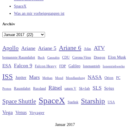
SpaceX
Was an mir vorbeigegangen ist
Archiv
Archiv
Ariane 6
Apollo
ATV
Ariane
Ariane 5
Atlas
Elon Musk
Dragon
bemannte Raumfahrt
CDU
Buch
Cannabis
Corona-Virus
Falcon 9
ESA
Galileo
FDP
Falcon Heavy
Ionenantrieb
Ionentriebwerke
ISS
Mars
NASA
Jupiter
Orion
Methan
Mond
PC
Mondlandung
Rätsel
SLS
Sojus
Raumfahrt
Russland
saturn V
Skylab
Proton
SpaceX
Starship
Space Shuttle
Starlink
USA
Vega
Venus
Voyager
Januar 2017