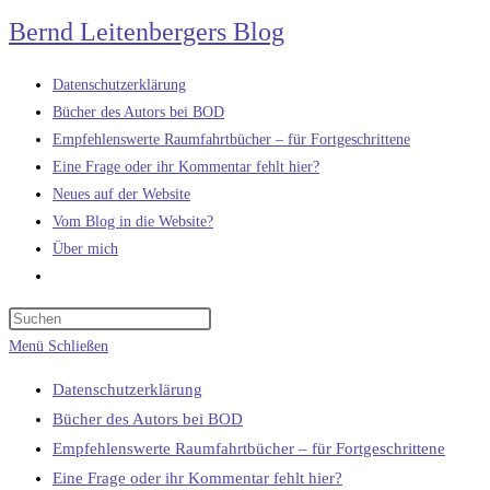
Zum
Bernd Leitenbergers Blog
Inhalt
springen
Datenschutzerklärung
Bücher des Autors bei BOD
Empfehlenswerte Raumfahrtbücher – für Fortgeschrittene
Eine Frage oder ihr Kommentar fehlt hier?
Neues auf der Website
Vom Blog in die Website?
Über mich
Website-
Suche
umschalten
Menü
Schließen
Datenschutzerklärung
Bücher des Autors bei BOD
Empfehlenswerte Raumfahrtbücher – für Fortgeschrittene
Eine Frage oder ihr Kommentar fehlt hier?