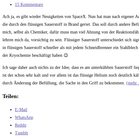
Kategorie:
Beitrags-
15 Kommentare
Kommentare:
Ach ja, es gibt wieder Neuigkeiten von SpaceX. Nun hat man nach eigener Aus
die durch den flüssigen Sauerstoff in Brand geriet. Das soll durch andere Be
mich, selbst als Chemiker, dafür muss man viel Ahnung von der Reaktionsfä
lehren mich da, vorsichtig zu sein. Flüssiger Sauerstoff unterschiedet sich
in flüssigen Sauerstoff schneller als mit jedem Schneidbrenner ein Stahlblec
der Kryochemie beschäftigt haben 😉
Ich sage daher auch nichts zu der Idee, dass es am unterkühlten Sauerstoff l
ist der schon sehr kalt und vor allem ist das flüssige Helium noch deutlich käl
durch Änderung der Befüllung, die Sache in den Griff zu bekommen.
(mehr
Teilen:
E-Mail
WhatsApp
Reddit
Tumblr