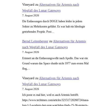
Vineyard
zu
Alternativen für Artemis nach
Wegfall des Lunar Gateways
7. August 2026
Die Entlassungen durch DOGE haben leider in jedem
Sektor zu Mehrkosten geführt. Es war halt ein Ideologie
getriebendes Projekt. Post…
Bernd Leitenberger
zu
Alternativen für Artemis
nach Wegfall des Lunar Gateways
7. August 2026
Erinnert an die Entlassungswelle nach Apollo. Das war ein
Grund warum das Space shuttle nicht 1977 zum ersten Mal
flog,…
Vineyard
zu
Alternativen für Artemis nach
Wegfall des Lunar Gateways
7. August 2026
Ich poste es mal hier, weil es auch Artemis betrifft.
https://www.techtimes.com/articles/321517/20260724/nasa-
lost-1-5-workers-last-year-watchdog-finds-25-36-projects-