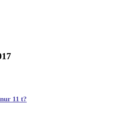
017
nur 11 t?