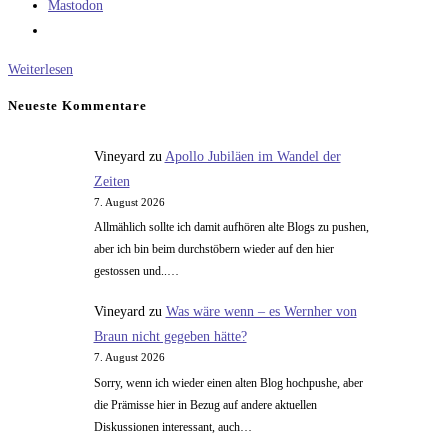
Mastodon
Der
Weiterlesen
Iridium
Neueste Kommentare
Start:
22
Vineyard
zu
Apollo Jubiläen im Wandel der
t
Zeiten
Nutzlast
7. August 2026
oder
Allmählich sollte ich damit aufhören alte Blogs zu pushen,
doch
aber ich bin beim durchstöbern wieder auf den hier
nur
gestossen und..…
11
Vineyard
zu
Was wäre wenn – es Wernher von
t?
Braun nicht gegeben hätte?
7. August 2026
Sorry, wenn ich wieder einen alten Blog hochpushe, aber
die Prämisse hier in Bezug auf andere aktuellen
Diskussionen interessant, auch…