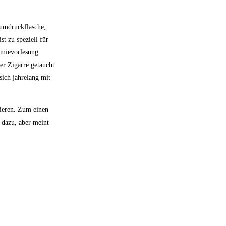
iumdruckflasche,
t zu speziell für
emievorlesung
er Zigarre getaucht
sich jahrelang mit
sieren. Zum einen
s dazu, aber meint