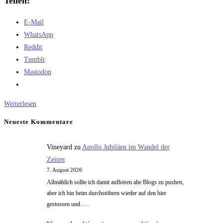
Teilen:
E-Mail
WhatsApp
Reddit
Tumblr
Mastodon
Eine
Weiterlesen
Prüfung
Neueste Kommentare
für
die
Vineyard
zu
Apollo Jubiläen im Wandel der
Demokratie
Zeiten
7. August 2026
Allmählich sollte ich damit aufhören alte Blogs zu pushen,
aber ich bin beim durchstöbern wieder auf den hier
gestossen und..…