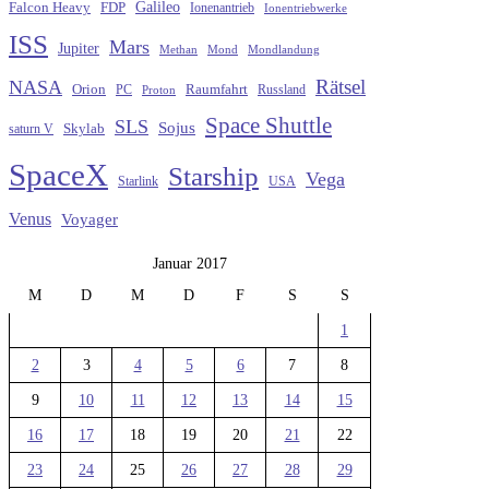
Galileo
FDP
Falcon Heavy
Ionenantrieb
Ionentriebwerke
ISS
Mars
Jupiter
Methan
Mond
Mondlandung
Rätsel
NASA
Raumfahrt
Orion
Russland
PC
Proton
Space Shuttle
SLS
Sojus
saturn V
Skylab
SpaceX
Starship
Vega
Starlink
USA
Venus
Voyager
Januar 2017
M
D
M
D
F
S
S
1
2
3
4
5
6
7
8
9
10
11
12
13
14
15
16
17
18
19
20
21
22
23
24
25
26
27
28
29