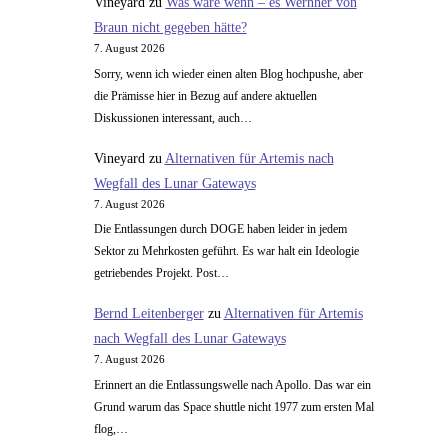
Vineyard
zu
Was wäre wenn – es Wernher von
Braun nicht gegeben hätte?
7. August 2026
Sorry, wenn ich wieder einen alten Blog hochpushe, aber
die Prämisse hier in Bezug auf andere aktuellen
Diskussionen interessant, auch…
Vineyard
zu
Alternativen für Artemis nach
Wegfall des Lunar Gateways
7. August 2026
Die Entlassungen durch DOGE haben leider in jedem
Sektor zu Mehrkosten geführt. Es war halt ein Ideologie
getriebendes Projekt. Post…
Bernd Leitenberger
zu
Alternativen für Artemis
nach Wegfall des Lunar Gateways
7. August 2026
Erinnert an die Entlassungswelle nach Apollo. Das war ein
Grund warum das Space shuttle nicht 1977 zum ersten Mal
flog,…