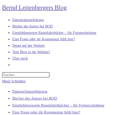
Zum
Bernd Leitenbergers Blog
Inhalt
springen
Datenschutzerklärung
Bücher des Autors bei BOD
Empfehlenswerte Raumfahrtbücher – für Fortgeschrittene
Eine Frage oder ihr Kommentar fehlt hier?
Neues auf der Website
Vom Blog in die Website?
Über mich
Website-
Suche
umschalten
Menü
Schließen
Datenschutzerklärung
Bücher des Autors bei BOD
Empfehlenswerte Raumfahrtbücher – für Fortgeschrittene
Eine Frage oder ihr Kommentar fehlt hier?