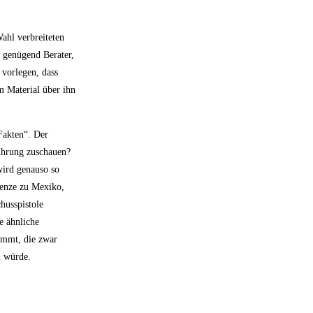
Wahl verbreiteten
a genügend Berater,
 vorlegen, dass
m Material über ihn
Fakten“. Der
ührung zuschauen?
wird genauso so
renze zu Mexiko,
husspistole
e ähnliche
nimmt, die zwar
n würde.