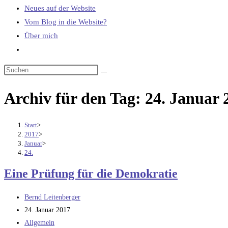
Neues auf der Website
Vom Blog in die Website?
Über mich
Website-
Suche
umschalten
Archiv für den Tag: 24. Januar 
Start
>
2017
>
Januar
>
24.
Eine Prüfung für die Demokratie
Beitrags-
Bernd Leitenberger
Autor:
Beitrag
24. Januar 2017
veröffentlicht:
Beitrags-
Allgemein