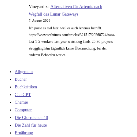
Vineyard
zu
Alternativen für Artemis nach
Wegfall des Lunar Gateways
7. August 2026
Ich poste es mal hier, weil es auch Artemis betrifft.
https://www.techtimes.com/articles/321517/20260724/nasa-
lost-1-5-workers-last-year-watchdog-finds-25-36-projects-
struggling.htm Eigentlich keine Überraschung, bei den
anderen Behörden war es…
Allgemein
Bücher
Buchkritiken
ChatGPT
Chemie
Computer
Die Glorreichen 10
Die Zahl für heute
Ernährung