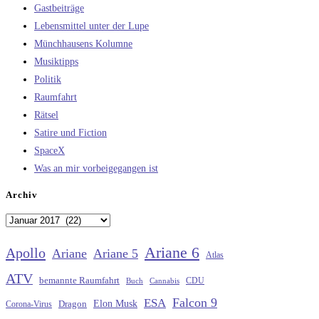
Gastbeiträge
Lebensmittel unter der Lupe
Münchhausens Kolumne
Musiktipps
Politik
Raumfahrt
Rätsel
Satire und Fiction
SpaceX
Was an mir vorbeigegangen ist
Archiv
Archiv
Ariane 6
Apollo
Ariane
Ariane 5
Atlas
ATV
bemannte Raumfahrt
CDU
Buch
Cannabis
Falcon 9
ESA
Elon Musk
Dragon
Corona-Virus