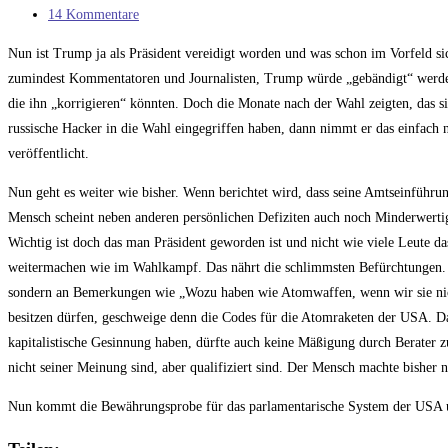
Kategorie:
Beitrags-
14 Kommentare
Kommentare:
Nun ist Trump ja als Präsident vereidigt worden und was schon im Vorfeld sic
zumindest Kommentatoren und Journalisten, Trump würde „gebändigt“ werden. E
die ihn „korrigieren“ könnten. Doch die Monate nach der Wahl zeigten, das s
russische Hacker in die Wahl eingegriffen haben, dann nimmt er das einfach 
veröffentlicht.
Nun geht es weiter wie bisher. Wenn berichtet wird, dass seine Amtseinführu
Mensch scheint neben anderen persönlichen Defiziten auch noch Minderwerti
Wichtig ist doch das man Präsident geworden ist und nicht wie viele Leute d
weitermachen wie im Wahlkampf. Das nährt die schlimmsten Befürchtungen. I
sondern an Bemerkungen wie „Wozu haben wie Atomwaffen, wenn wir sie nicht 
besitzen dürfen, geschweige denn die Codes für die Atomraketen der USA. Da 
kapitalistische Gesinnung haben, dürfte auch keine Mäßigung durch Berater z
nicht seiner Meinung sind, aber qualifiziert sind. Der Mensch machte bisher 
Nun kommt die Bewährungsprobe für das parlamentarische System der USA un