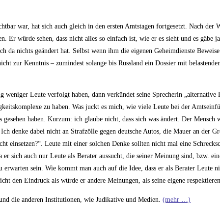
htbar war, hat sich auch gleich in den ersten Amtstagen fortgesetzt. Nach der 
r würde sehen, dass nicht alles so einfach ist, wie er es sieht und es gäbe j
ich da nichts geändert hat. Selbst wenn ihm die eigenen Geheimdienste Beweise
nicht zur Kenntnis – zumindest solange bis Russland ein Dossier mit belastende
ng weniger Leute verfolgt haben, dann verkündet seine Sprecherin „alternative 
gkeitskomplexe zu haben. Was juckt es mich, wie viele Leute bei der Amtseinf
as gesehen haben. Kurzum: ich glaube nicht, dass sich was ändert. Der Mensch 
ch denke dabei nicht an Strafzölle gegen deutsche Autos, die Mauer an der G
einsetzen?“. Leute mit einer solchen Denke sollten nicht mal eine Schrecksc
er sich auch nur Leute als Berater aussucht, die seiner Meinung sind, bzw. ein
u erwarten sein. Wie kommt man auch auf die Idee, dass er als Berater Leute 
nicht den Eindruck als würde er andere Meinungen, als seine eigene respektiere
d die anderen Institutionen, wie Judikative und Medien.
(mehr …)