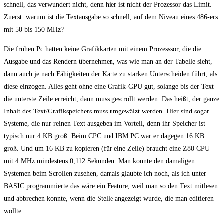
schnell, das verwundert nicht, denn hier ist nicht der Prozessor das Limit.
Zuerst: warum ist die Textausgabe so schnell, auf dem Niveau eines 486-ers
mit 50 bis 150 MHz?
Die frühen Pc hatten keine Grafikkarten mit einem Prozesssor, die die
Ausgabe und das Rendern übernehmen, was wie man an der Tabelle sieht,
dann auch je nach Fähigkeiten der Karte zu starken Unterscheiden führt, als
diese einzogen. Alles geht ohne eine Grafik-GPU gut, solange bis der Text
die unterste Zeile erreicht, dann muss gescrollt werden. Das heißt, der ganze
Inhalt des Text/Grafikspeichers muss umgewälzt werden. Hier sind sogar
Systeme, die nur reinen Text ausgeben im Vorteil, denn ihr Speicher ist
typisch nur 4 KB groß. Beim CPC und IBM PC war er dagegen 16 KB
groß. Und um 16 KB zu kopieren (für eine Zeile) braucht eine Z80 CPU
mit 4 MHz mindestens 0,112 Sekunden. Man konnte den damaligen
Systemen beim Scrollen zusehen, damals glaubte ich noch, als ich unter
BASIC programmierte das wäre ein Feature, weil man so den Text mitlesen
und abbrechen konnte, wenn die Stelle angezeigt wurde, die man editieren
wollte.