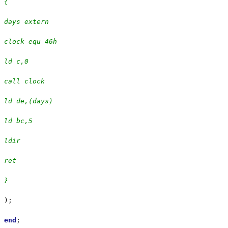
{
days extern
clock equ 46h
ld c,0
call clock
ld de,(days)
ld bc,5
ldir
ret
}
);
end
;