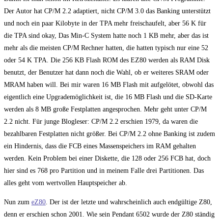
Der Autor hat CP/M 2.2 adaptiert, nicht CP/M 3.0 das Banking unterstützt
und noch ein paar Kilobyte in der TPA mehr freischaufelt, aber 56 K für
die TPA sind okay, Das Min-C System hatte noch 1 KB mehr, aber das ist
mehr als die meisten CP/M Rechner hatten, die hatten typisch nur eine 52
oder 54 K TPA. Die 256 KB Flash ROM des EZ80 werden als RAM Disk
benutzt, der Benutzer hat dann noch die Wahl, ob er weiteres SRAM oder
MRAM haben will. Bei mir waren 16 MB Flash mit aufgelötet, obwohl das
eigentlich eine Upgrademöglichkeit ist, die 16 MB Flash und die SD-Karte
werden als 8 MB große Festplatten angesprochen. Mehr geht unter CP/M
2.2 nicht. Für junge Blogleser: CP/M 2.2 erschien 1979, da waren die
bezahlbaren Festplatten nicht größer. Bei CP/M 2.2 ohne Banking ist zudem
ein Hindernis, dass die FCB eines Massenspeichers im RAM gehalten
werden. Kein Problem bei einer Diskette, die 128 oder 256 FCB hat, doch
hier sind es 768 pro Partition und in meinem Falle drei Partitionen. Das
alles geht vom wertvollen Hauptspeicher ab.
Nun zum
eZ80
. Der ist der letzte und wahrscheinlich auch endgültige Z80,
denn er erschien schon 2001. Wie sein Pendant 6502 wurde der Z80 ständig