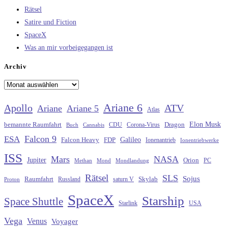
Rätsel
Satire und Fiction
SpaceX
Was an mir vorbeigegangen ist
Archiv
Archiv
Ariane 6
Apollo
ATV
Ariane
Ariane 5
Atlas
Elon Musk
Dragon
bemannte Raumfahrt
CDU
Buch
Cannabis
Corona-Virus
Falcon 9
ESA
Galileo
FDP
Falcon Heavy
Ionenantrieb
Ionentriebwerke
ISS
Mars
NASA
Jupiter
Orion
Methan
Mond
PC
Mondlandung
Rätsel
SLS
Sojus
Raumfahrt
Russland
saturn V
Skylab
Proton
SpaceX
Starship
Space Shuttle
Starlink
USA
Vega
Venus
Voyager