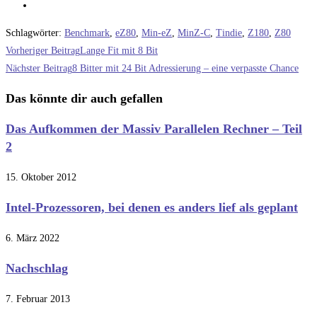
Schlagwörter
:
Benchmark
,
eZ80
,
Min-eZ
,
MinZ-C
,
Tindie
,
Z180
,
Z80
Weitere
Vorheriger Beitrag
Lange Fit mit 8 Bit
Artikel
Nächster Beitrag
8 Bitter mit 24 Bit Adressierung – eine verpasste Chance
ansehen
Das könnte dir auch gefallen
Das Aufkommen der Massiv Parallelen Rechner – Teil
2
15. Oktober 2012
Intel-Prozessoren, bei denen es anders lief als geplant
6. März 2022
Nachschlag
7. Februar 2013