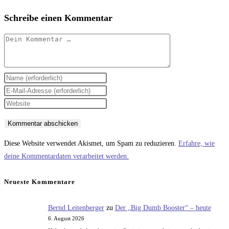
Schreibe einen Kommentar
Kommentar
Gib
deinen
Gib
Namen
deine
Gib
oder
E-
deine
Benutzernamen
Mail-
Website-
zum
Adresse
URL
Diese Website verwendet Akismet, um Spam zu reduzieren.
Erfahre, wie
Kommentieren
zum
ein
deine Kommentardaten verarbeitet werden.
ein
Kommentieren
(optional)
ein
Neueste Kommentare
Bernd Leitenberger
zu
Der „Big Dumb Booster“ – heute
6. August 2026