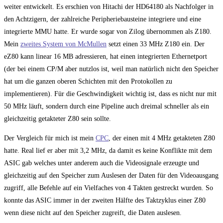
weiter entwickelt. Es erschien von Hitachi der HD64180 als Nachfolger in
den Achtzigern, der zahlreiche Peripheriebausteine integriere und eine
integrierte MMU hatte. Er wurde sogar von Zilog übernommen als Z180.
Mein
zweites System von McMullen
setzt einen 33 MHz Z180 ein. Der
eZ80 kann linear 16 MB adressieren, hat einen integrierten Ethernetport
(der bei einem CP/M aber nutzlos ist, weil man natürlich nicht den Speicher
hat um die ganzen oberen Schichten mit den Protokollen zu
implementieren). Für die Geschwindigkeit wichtig ist, dass es nicht nur mit
50 MHz läuft, sondern durch eine Pipeline auch dreimal schneller als ein
gleichzeitig getakteter Z80 sein sollte.
Der Vergleich für mich ist mein
CPC
, der einen mit 4 MHz getakteten Z80
hatte. Real lief er aber mit 3,2 MHz, da damit es keine Konflikte mit dem
ASIC gab welches unter anderem auch die Videosignale erzeugte und
gleichzeitig auf den Speicher zum Auslesen der Daten für den Videoausgang
zugriff, alle Befehle auf ein Vielfaches von 4 Takten gestreckt wurden. So
konnte das ASIC immer in der zweiten Hälfte des Taktzyklus einer Z80
wenn diese nicht auf den Speicher zugreift, die Daten auslesen.