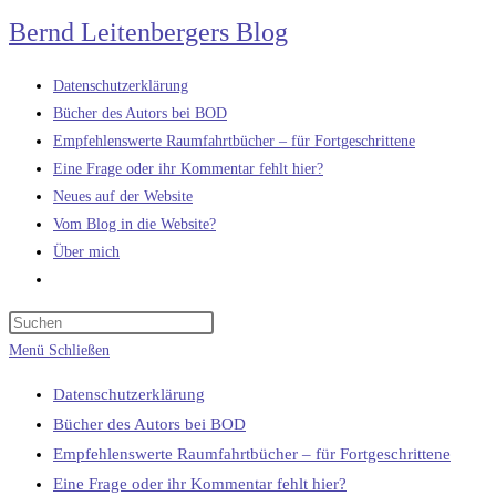
Zum
Bernd Leitenbergers Blog
Inhalt
springen
Datenschutzerklärung
Bücher des Autors bei BOD
Empfehlenswerte Raumfahrtbücher – für Fortgeschrittene
Eine Frage oder ihr Kommentar fehlt hier?
Neues auf der Website
Vom Blog in die Website?
Über mich
Website-
Suche
umschalten
Menü
Schließen
Datenschutzerklärung
Bücher des Autors bei BOD
Empfehlenswerte Raumfahrtbücher – für Fortgeschrittene
Eine Frage oder ihr Kommentar fehlt hier?