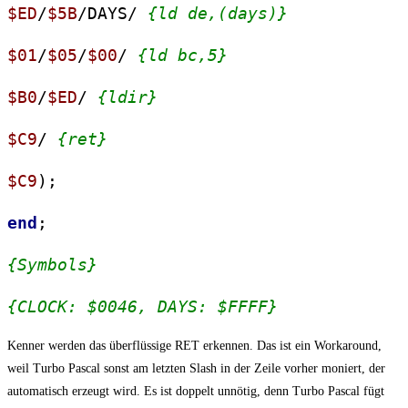
$ED
/
$5B
/DAYS/
{ld de,(days)}
$01
/
$05
/
$00
/
{ld bc,5}
$B0
/
$ED
/
{ldir}
$C9
/
{ret}
$C9
);
end
;
{Symbols}
{CLOCK: $0046, DAYS: $FFFF}
Kenner werden das überflüssige RET erkennen. Das ist ein Workaround,
weil Turbo Pascal sonst am letzten Slash in der Zeile vorher moniert, der
automatisch erzeugt wird. Es ist doppelt unnötig, denn Turbo Pascal fügt