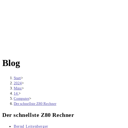
Blog
Start
>
2024
>
März
>
14.
>
Computer
>
Der schnellste Z80 Rechner
Der schnellste Z80 Rechner
Beitrags-
Bernd Leitenberger