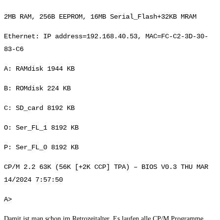
2MB RAM, 256B EEPROM, 16MB Serial_Flash+32KB MRAM
Ethernet: IP address=192.168.40.53, MAC=FC-C2-3D-30-
83-C6
A: RAMdisk 1944 KB
B: ROMdisk 224 KB
C: SD_card 8192 KB
O: Ser_FL_1 8192 KB
P: Ser_FL_0 8192 KB
CP/M 2.2 63K (56K [+2K CCP] TPA) – BIOS V0.3 THU MAR
14/2024 7:57:50
A>
Damit ist man schon im Retrozeitalter. Es laufen alle CP/M Programme.