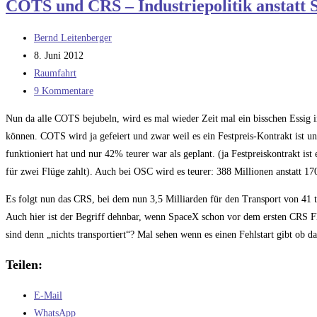
COTS und CRS – Industriepolitik anstatt 
soll
das?
Beitrags-
Bernd Leitenberger
Autor:
Beitrag
8. Juni 2012
veröffentlicht:
Beitrags-
Raumfahrt
Kategorie:
Beitrags-
9 Kommentare
Kommentare:
Nun da alle COTS bejubeln, wird es mal wieder Zeit mal ein bisschen Essig in
können. COTS wird ja gefeiert und zwar weil es ein Festpreis-Kontrakt ist un
funktioniert hat und nur 42% teurer war als geplant. (ja Festpreiskontrakt 
für zwei Flüge zahlt). Auch bei OSC wird es teurer: 388 Millionen anstatt 17
Es folgt nun das CRS, bei dem nun 3,5 Milliarden für den Transport von 41 t
Auch hier ist der Begriff dehnbar, wenn SpaceX schon vor dem ersten CRS Flu
sind denn „nichts transportiert“? Mal sehen wenn es einen Fehlstart gibt ob d
Teilen:
E-Mail
WhatsApp