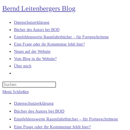
Zum
Bernd Leitenbergers Blog
Inhalt
springen
Datenschutzerklärung
Bücher des Autors bei BOD
Empfehlenswerte Raumfahrtbücher – für Fortgeschrittene
Eine Frage oder ihr Kommentar fehlt hier?
Neues auf der Website
Vom Blog in die Website?
Über mich
Website-
Suche
umschalten
Menü
Schließen
Datenschutzerklärung
Bücher des Autors bei BOD
Empfehlenswerte Raumfahrtbücher – für Fortgeschrittene
Eine Frage oder ihr Kommentar fehlt hier?