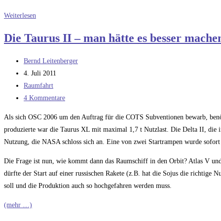
Die
Weiterlesen
neuen
Die Taurus II – man hätte es besser mach
Konzepte
in
Beitrags-
Bernd Leitenberger
der
Autor:
Beitrag
4. Juli 2011
Raumfahrt
veröffentlicht:
Beitrags-
Raumfahrt
Kategorie:
Beitrags-
4 Kommentare
Kommentare:
Als sich OSC 2006 um den Auftrag für die COTS Subventionen bewarb, benöt
produzierte war die Taurus XL mit maximal 1,7 t Nutzlast. Die Delta II, die 
Nutzung, die NASA schloss sich an. Eine von zwei Startrampen wurde sofort 
Die Frage ist nun, wie kommt dann das Raumschiff in den Orbit? Atlas V und 
dürfte der Start auf einer russischen Rakete (z.B. hat die Sojus die richtige 
soll und die Produktion auch so hochgefahren werden muss.
(mehr …)