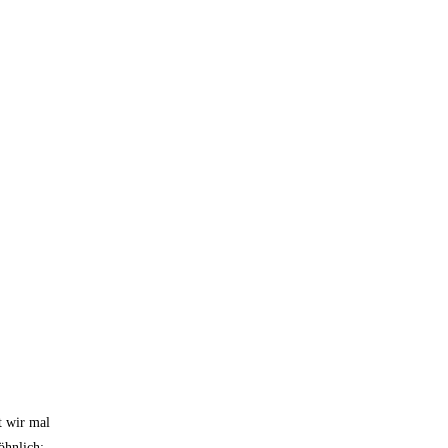
t wir mal
öhnlich: