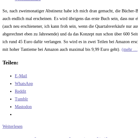
Kommentare:
So, nach zweimonatiger Abstinenz habe ich mich dran gemacht, die Bücher-Bau
auch endlich mal erscheinen. Es wird übrigens das erste Buch sein, dass nur 
(auch neu erschienener, ich kann froh sein, wenn die Quartalsverkäufe nur a
abgerechnet eben zu Jahresende) und da das Konzept nun schon über 600 Sei
ich rund 45 Euro dafür verlangen. So wird es in zwei Teilen bei Amazon ersch
mit hoher Tantieme bei Amazon auch maximal bis 9,99 Euro geht).
(mehr …
Teilen:
E-Mail
WhatsApp
Reddit
Tumblr
Mastodon
Orbital:
Weiterlesen
Was