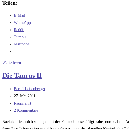
Teilen:
E-Mail
WhatsApp
Reddit
Tumblr
Mastodon
Die
Weiterlesen
Taurus
Die Taurus II
II
–
Beitrags-
Bernd Leitenberger
man
Autor:
Beitrag
27. Mai 2011
hätte
veröffentlicht:
Beitrags-
Raumfahrt
es
Kategorie:
Beitrags-
2 Kommentare
besser
Kommentare:
machen
Nachdem ich mich so lange mit der Falcon 9 beschäftigt habe, nun mal ein Ar
können
denselben Informationsstand haben (ein Auszug des aktuellen Kapitels der Tr