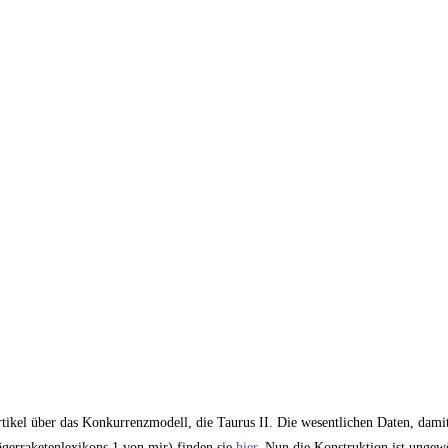
tikel über das Konkurrenzmodell, die Taurus II. Die wesentlichen Daten, dami
ägerraketenlexikons 1 von mir) finden sie
hier
. Nun die Konstruktion ist ungew