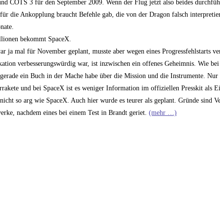
und COTS 3 für den September 2009. Wenn der Flug jetzt also beides durchführ
für die Ankopplung braucht Befehle gab, die von der Dragon falsch interpretie
nate.
illionen bekommt SpaceX.
ar ja mal für November geplant, musste aber wegen eines Progressfehlstarts v
ation verbesserungswürdig war, ist inzwischen ein offenes Geheimnis. Wie bei
gerade ein Buch in der Mache habe über die Mission und die Instrumente. Nur 
kete und bei SpaceX ist es weniger Information im offiziellen Presskit als 
cht so arg wie SpaceX. Auch hier wurde es teurer als geplant. Gründe sind V
werke, nachdem eines bei einem Test in Brandt geriet.
(mehr …)