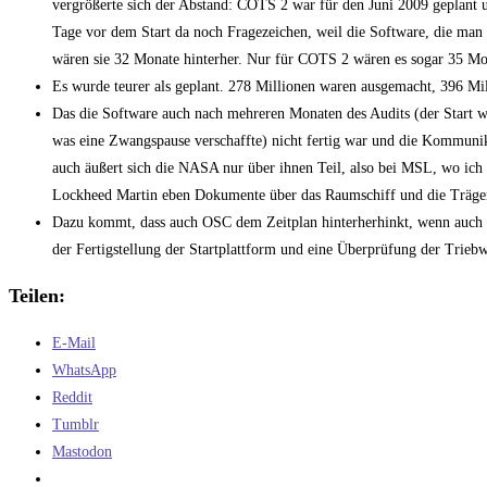
vergrößerte sich der Abstand: COTS 2 war für den Juni 2009 geplant 
Tage vor dem Start da noch Fragezeichen, weil die Software, die man 
wären sie 32 Monate hinterher. Nur für COTS 2 wären es sogar 35 Mo
Es wurde teurer als geplant. 278 Millionen waren ausgemacht, 396 M
Das die Software auch nach mehreren Monaten des Audits (der Start w
was eine Zwangspause verschaffte) nicht fertig war und die Kommunik
auch äußert sich die NASA nur über ihnen Teil, also bei MSL, wo ich 
Lockheed Martin eben Dokumente über das Raumschiff und die Trägerra
Dazu kommt, dass auch OSC dem Zeitplan hinterherhinkt, wenn auch ni
der Fertigstellung der Startplattform und eine Überprüfung der Trieb
Teilen:
E-Mail
WhatsApp
Reddit
Tumblr
Mastodon