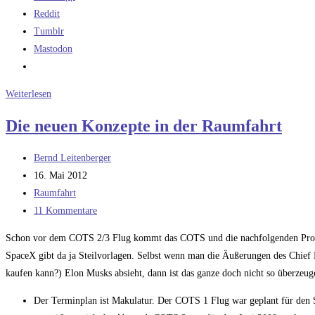
Reddit
Tumblr
Mastodon
COTS
Weiterlesen
und
Die neuen Konzepte in der Raumfahrt
CRS
–
Beitrags-
Bernd Leitenberger
Industriepolitik
Autor:
Beitrag
16. Mai 2012
anstatt
veröffentlicht:
Beitrags-
Raumfahrt
Sicherheit
Kategorie:
Beitrags-
11 Kommentare
und
Kommentare:
Kostenbewusstsein
Schon vor dem COTS 2/3 Flug kommt das COTS und die nachfolgenden Progr
SpaceX gibt da ja Steilvorlagen. Selbst wenn man die Äußerungen des Chief
kaufen kann?) Elon Musks absieht, dann ist das ganze doch nicht so überzeug
Der Terminplan ist Makulatur. Der COTS 1 Flug war geplant für den