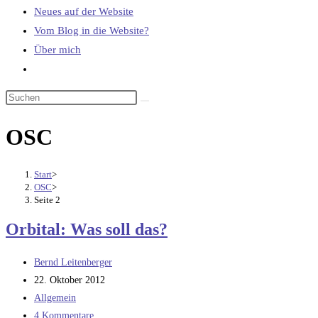
Neues auf der Website
Vom Blog in die Website?
Über mich
Website-
Suche
umschalten
OSC
Start
>
OSC
>
Seite 2
Orbital: Was soll das?
Beitrags-
Bernd Leitenberger
Autor:
Beitrag
22. Oktober 2012
veröffentlicht:
Beitrags-
Allgemein
Kategorie:
Beitrags-
4 Kommentare